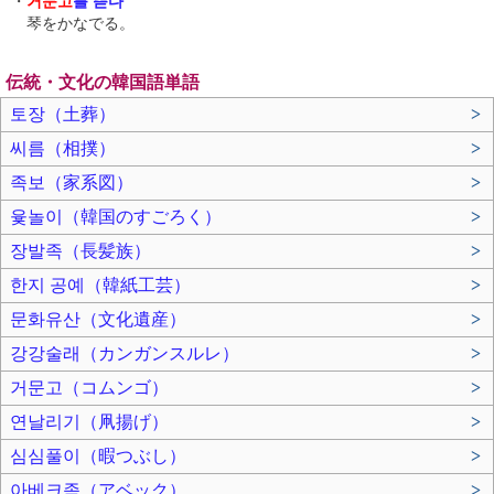
・
거문고
를 뜯다
琴をかなでる。
伝統・文化の韓国語単語
토장（土葬）
>
씨름（相撲）
>
족보（家系図）
>
윷놀이（韓国のすごろく）
>
장발족（長髪族）
>
한지 공예（韓紙工芸）
>
문화유산（文化遺産）
>
강강술래（カンガンスルレ）
>
거문고（コムンゴ）
>
연날리기（凧揚げ）
>
심심풀이（暇つぶし）
>
아베크족（アベック）
>