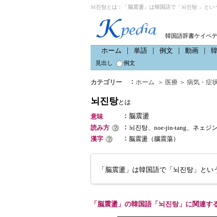
뇌진탕とは：「脳震盪」は韓国語で「뇌진탕 」とい
韓国語辞書ケイペ
ホーム
単語
例文
動画
見出し
例文
：
カテゴリー
ホーム
＞
医療
＞
病気・症
뇌진탕
とは
：
脳震盪
意味
：
読み方
뇌진탕、noe-jin-tang、ネェ
：
漢字
脳震盪（腦震蕩）
「脳震盪」は韓国語で「뇌진탕」とい
「脳震盪」の韓国語「뇌진탕」に関連す