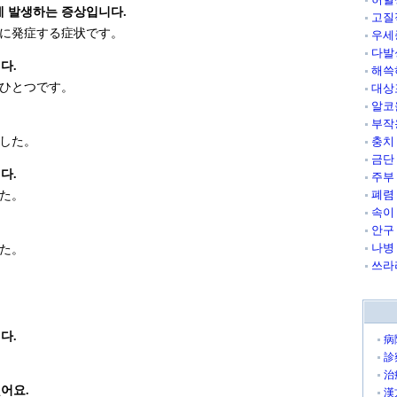
에 발생하는 증상입니다.
고질
に発症する症状です。
우세
다발
다.
해쓱
ひとつです。
대상
알코
부작
した。
충치
금단
다.
주부
폐렴
た。
속이
.
안구
나병
た。
쓰라
다.
病
診
治
어요.
漢