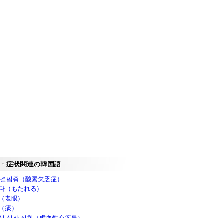
・症状関連の韓国語
 결핍증（酸素欠乏症）
다（もたれる）
（老眼）
（痰）
성 심장 질환（虚血性心疾患）