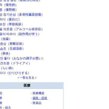
적（慢性的）
종（優勢種）
성 장기손상（多発性臓器損傷）
하다（蒼白だ）
포진（帯状疱疹）
올 의존증（アルコール依存症）
용이 따르다（副作用が伴う）
（虫歯）
 증상（禁断症状）
 습진（主婦湿疹）
（肺炎）
 안 좋다（おなかの調子が悪い）
 건조증（ドライアイ）
（らい病）
리다（ひりひりする）
＜一覧を見る＞
医療
院
医療機器
察
病気・症状
療
医薬品
方・韓方