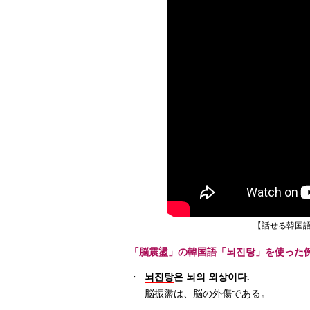
【話せる韓国語
「脳震盪」の韓国語「뇌진탕」を使った
・
뇌진탕
은 뇌의 외상이다.
脳振盪は、脳の外傷である。