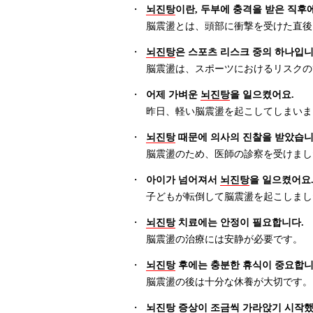
・
뇌진탕
이란, 두부에 충격을 받은 직후
脳震盪とは、頭部に衝撃を受けた直後
・
뇌진탕
은 스포츠 리스크 중의 하나입니
脳震盪は、スポーツにおけるリスクの
・
어제 가벼운
뇌진탕
을 일으켰어요.
昨日、軽い脳震盪を起こしてしまいま
・
뇌진탕
때문에 의사의 진찰을 받았습니
脳震盪のため、医師の診察を受けまし
・
아이가 넘어져서
뇌진탕
을 일으켰어요
子どもが転倒して脳震盪を起こしまし
・
뇌진탕
치료에는 안정이 필요합니다.
脳震盪の治療には安静が必要です。
・
뇌진탕
후에는 충분한 휴식이 중요합니
脳震盪の後は十分な休養が大切です。
・
뇌진탕
증상이 조금씩 가라앉기 시작했