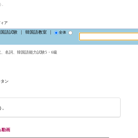
う。
ディア
韓国語試験
韓国語教室
全体
状
、
名詞
、
韓国語能力試験5・6級
ジンタン
う。
る動画