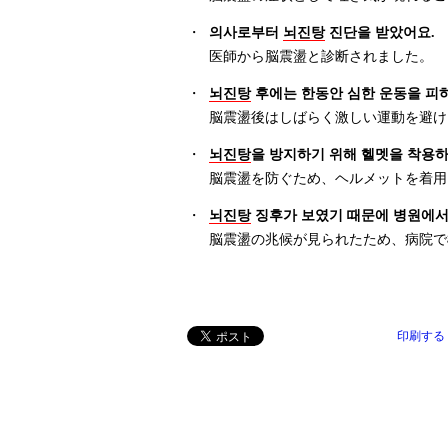
・
의사로부터
뇌진탕
진단을 받았어요.
医師から脳震盪と診断されました。
・
뇌진탕
후에는 한동안 심한 운동을 피하
脳震盪後はしばらく激しい運動を避け
・
뇌진탕
을 방지하기 위해 헬멧을 착용하
脳震盪を防ぐため、ヘルメットを着用
・
뇌진탕
징후가 보였기 때문에 병원에서
脳震盪の兆候が見られたため、病院で
印刷する