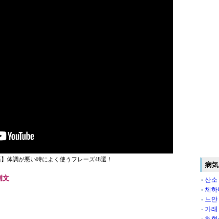
】体調が悪い時によく使うフレーズ48選！
病気
例文
산소
체하
노안
가래
허혈