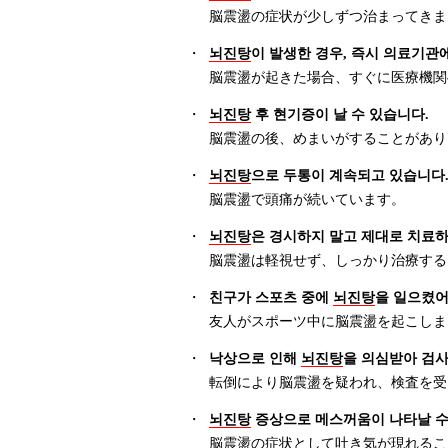
脳震盪の症状が少しずつ治まってきま
・
뇌진탕
이 발생한 경우, 즉시 의료기관에
脳震盪が起きた場合、すぐに医療機関
・
뇌진탕
후 현기증이 날 수 있습니다.
脳震盪の後、めまいがすることがあり
・
뇌진탕
으로 두통이 계속되고 있습니다
脳震盪で頭痛が続いています。
・
뇌진탕
은 경시하지 말고 제대로 치료하
脳震盪は軽視せず、しっかり治療する
・
친구가 스포츠 중에
뇌진탕
을 일으켰어
友人がスポーツ中に脳震盪を起こしま
・
낙상으로 인해
뇌진탕
을 의심받아 검사
転倒により脳震盪を疑われ、検査を受
・
뇌진탕
증상으로 메스꺼움이 나타날 수
脳震盪の症状として吐き気が現れるこ