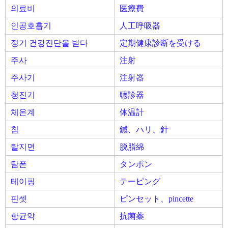
의료비
医療費
인공호흡기
人工呼吸器
정기 건강진단을 받다
定期健康診断を受ける
주사
注射
주사기
注射器
청진기
聴診器
체온계
体温計
침
鍼、ハリ、針
탈지면
脱脂綿
탐폰
タンポン
테이핑
テーピング
핀셋
ピンセット、pincette
항균약
抗菌薬