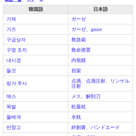
韓国語
日本語
가제
ガーゼ
거즈
ガーゼ、gauze
구급상자
救急箱
구명 조치
救命措置
내시경
内視鏡
들것
担架
点滴、点滴注射、リンゲル
링거 주사
注射
메스
メス、解剖刀
목발
松葉杖
물베개
水枕
반창고
絆創膏、バンドエード