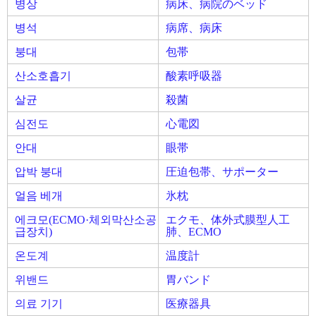
병상
病床、病院のベッド
병석
病席、病床
붕대
包帯
산소호흡기
酸素呼吸器
살균
殺菌
심전도
心電図
안대
眼帯
압박 붕대
圧迫包帯、サポーター
얼음 베개
氷枕
에크모(ECMO·체외막산소공
エクモ、体外式膜型人工
급장치)
肺、ECMO
온도계
温度計
위밴드
胃バンド
의료 기기
医療器具