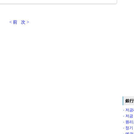
< 前
次 >
銀行
저금
저금
원리
정기
예금