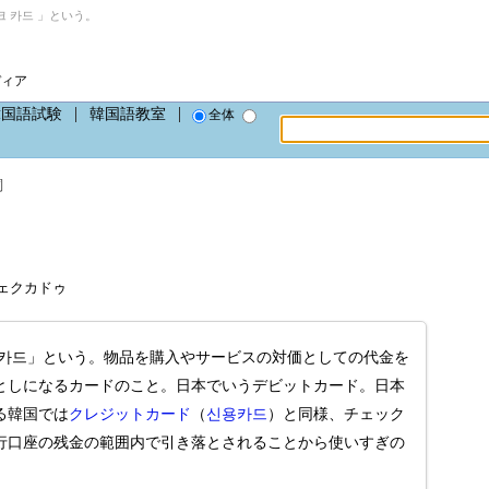
 카드 」という。
ディア
韓国語試験
韓国語教室
全体
詞
、チェクカドゥ
 카드」という。物品を購入やサービスの対価としての代金を
としになるカードのこと。日本でいうデビットカード。日本
る韓国では
クレジットカード
（
신용카드
）と同様、チェック
行口座の残金の範囲内で引き落とされることから使いすぎの