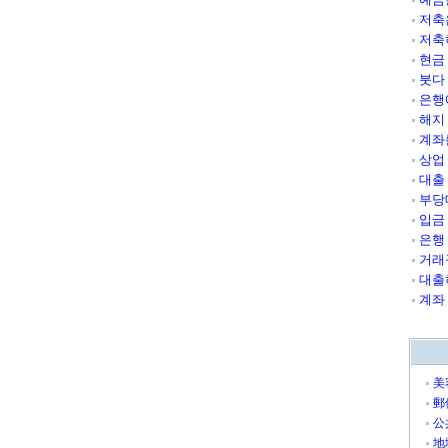
저축
저축
현금
붓다
은행
해지
계좌
상업
대출
부당
입금
은행
거래
대출
계좌
美
郵
公
地