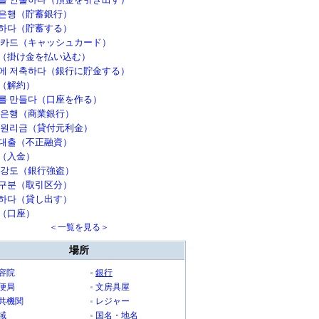
은행（貯蓄銀行）
하다（貯蓄する）
 카드（キャッシュカード）
（掛け金を払い込む）
에 저축하다（銀行に貯金する）
（解約）
를 만들다（口座を作る）
 은행（商業銀行）
 원리금（貸付元利金）
대출（不正融資）
（入金）
 강도（銀行強盗）
구분（取引区分）
하다（貸し出す）
（口座）
＜一覧を見る＞
場所
容院
銀行
便局
文房具屋
共機関
レジャー
域
国名・地名