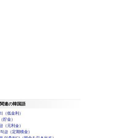
関連の韓国語
리（低金利）
（貯金）
금（元利金）
 적금（定期積金）
을 인출하다（預金を引き出す）