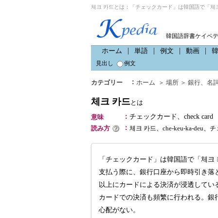
체크 카드とは：「チェックカード」は韓国語で「체크
韓国語辞書ケイペ
ホーム
単語
例文
動画
見出し
例文
：
カテゴリー
ホーム
＞
場所
＞
銀行
、
名
체크 카드
とは
：
チェックカード、check card
意味
：
読み方
체크 카드、che-keu-ka-deu
「チェックカード」は韓国語で「체크
支払う際に、銀行口座から即時引き落
以上にカードによる決済が浸透してい
カードでの決済も頻繁に行われる。銀
心配がない。