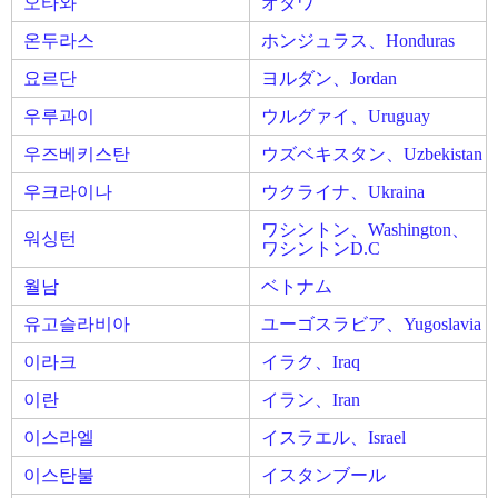
오타와
オタワ
온두라스
ホンジュラス、Honduras
요르단
ヨルダン、Jordan
우루과이
ウルグァイ、Uruguay
우즈베키스탄
ウズベキスタン、Uzbekistan
우크라이나
ウクライナ、Ukraina
ワシントン、Washington、
워싱턴
ワシントンD.C
월남
ベトナム
유고슬라비아
ユーゴスラビア、Yugoslavia
이라크
イラク、Iraq
이란
イラン、Iran
이스라엘
イスラエル、Israel
이스탄불
イスタンブール