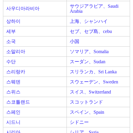
サウジアラビア、Saudi
사우디아라비아
Arabia
상하이
上海、シャンハイ
세부
セブ、セブ島、cebu
소국
小国
소말리아
ソマリア、Somalia
수단
スーダン、Sudan
스리랑카
スリランカ、Sri Lanka
스웨덴
スウェーデン、Sweden
스위스
スイス、Switzerland
스코틀랜드
スコットランド
스페인
スペイン、Spain
시드니
シドニー
시리아
シリア、Syria