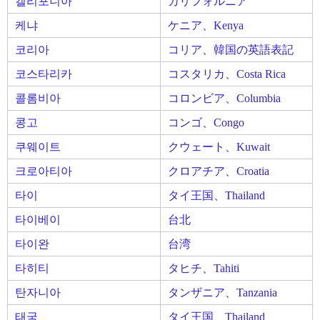
캘리포니아
カリフォルニア
케냐
ケニア、Kenya
코리아
コリア、韓国の英語表記
코스타리카
コスタリカ、Costa Rica
콜롬비아
コロンビア、Columbia
콩고
コンゴ、Congo
쿠웨이트
クウェート、Kuwait
크로아티아
クロアチア、Croatia
타이
タイ王国、Thailand
타이베이
台北
타이완
台湾
타히티
タヒチ、Tahiti
탄자니아
タンザニア、Tanzania
태국
タイ王国、Thailand