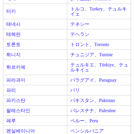
トルコ、Turkey、テュルキ
터키
イェ
테네시
テネシー
테헤란
テヘラン
토론토
トロント、Toronto
튀니지
チュニジア、Tunisie
テュルキエ、Türkiye、テュ
튀르키예
ルキイェ
파라과이
パラグアイ、Paraguay
파리
パリ
파키스탄
パキスタン、Pakistan
팔레스타인
パレスチナ、Palestine
페루
ペルー、Peru
펜실베이니아
ペンシルバニア