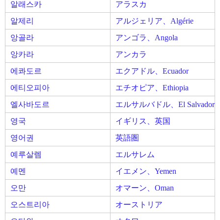
알래스카
アラスカ
알제리
アルジェリア、Algérie
앙골라
アンゴラ、Angola
앙카라
アンカラ
에콰도르
エクアドル、Ecuador
에티오피아
エチオピア、Ethiopia
엘사바도르
エルサルバドル、El Salvador
영국
イギリス、英国
영어권
英語圏
예루살렘
エルサレム
예멘
イエメン、Yemen
오만
オマーン、Oman
오스트리아
オーストリア