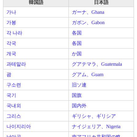
韓国語
日本語
가나
ガーナ、Ghana
가봉
ガボン、Gabon
각 나라
各国
각국
各国
개국
か国
과테말라
グアテマラ、Guatemala
괌
グアム、Guam
구소련
旧ソ連
국기
国旗
국내외
国内外
그리스
ギリシャ、ギリシア
나이지리아
ナイジェリア、Nigeria
남아공
南アフリカ共和国の略