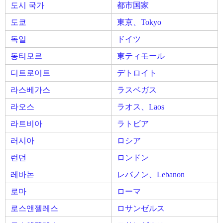
도시 국가
都市国家
도쿄
東京、Tokyo
독일
ドイツ
동티모르
東ティモール
디트로이트
デトロイト
라스베가스
ラスベガス
라오스
ラオス、Laos
라트비아
ラトビア
러시아
ロシア
런던
ロンドン
레바논
レバノン、Lebanon
로마
ローマ
로스앤젤레스
ロサンゼルス