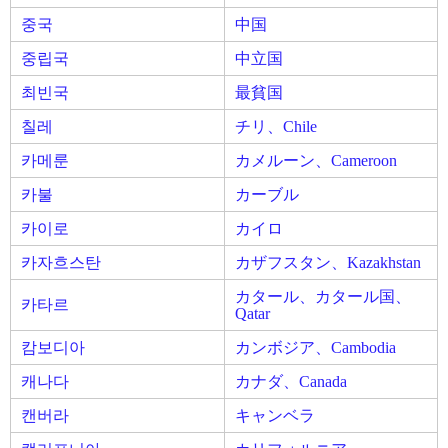
중국
中国
중립국
中立国
최빈국
最貧国
칠레
チリ、Chile
카메룬
カメルーン、Cameroon
카불
カーブル
카이로
カイロ
카자흐스탄
カザフスタン、Kazakhstan
カタール、カタール国、
카타르
Qatar
캄보디아
カンボジア、Cambodia
캐나다
カナダ、Canada
캔버라
キャンベラ