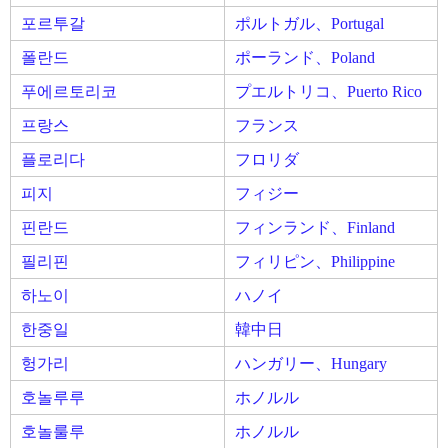
포르투갈
ポルトガル、Portugal
폴란드
ポーランド、Poland
푸에르토리코
プエルトリコ、Puerto Rico
프랑스
フランス
플로리다
フロリダ
피지
フィジー
핀란드
フィンランド、Finland
필리핀
フィリピン、Philippine
하노이
ハノイ
한중일
韓中日
헝가리
ハンガリー、Hungary
호놀루루
ホノルル
호놀룰루
ホノルル