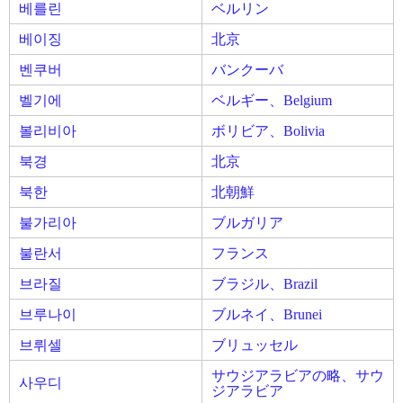
베를린
ベルリン
베이징
北京
벤쿠버
バンクーバ
벨기에
ベルギー、Belgium
볼리비아
ボリビア、Bolivia
북경
北京
북한
北朝鮮
불가리아
ブルガリア
불란서
フランス
브라질
ブラジル、Brazil
브루나이
ブルネイ、Brunei
브뤼셀
ブリュッセル
サウジアラビアの略、サウ
사우디
ジアラビア