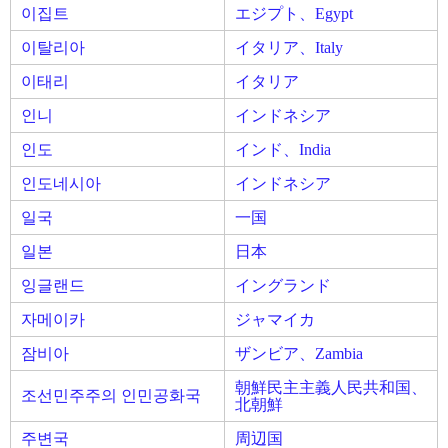
이집트
エジプト、Egypt
이탈리아
イタリア、Italy
이태리
イタリア
인니
インドネシア
인도
インド、India
인도네시아
インドネシア
일국
一国
일본
日本
잉글랜드
イングランド
자메이카
ジャマイカ
잠비아
ザンビア、Zambia
朝鮮民主主義人民共和国、
조선민주주의 인민공화국
北朝鮮
주변국
周辺国