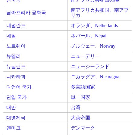
南アフリカ共和国、南アフ
남아프리카 공화국
リカ
네덜란드
オランダ、Netherlands
네팔
ネパール、Nepal
노르웨이
ノルウェー、Norway
뉴델리
ニューデリー
뉴질랜드
ニュージーランド
니카라과
ニカラグア、Nicaragua
다언어 국가
多言語国家
단일 국가
単一国家
대만
台湾
대영제국
大英帝国
덴마크
デンマーク