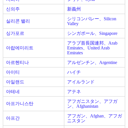
신의주
新義州
シリコンバレー、Silicon
실리콘 밸리
Valley
싱가포르
シンガポール、Singapore
アラブ首長国連邦、Arab
아랍에미리트
Emirates、United Arab
Emirates
아르헨티나
アルゼンチン、Argentine
아이티
ハイチ
아일랜드
アイルランド
아테네
アテネ
アフガニスタン、アフガ
아프가니스탄
ン、Afghanistan
アフガン、Afghan、アフガ
아프간
ニスタン