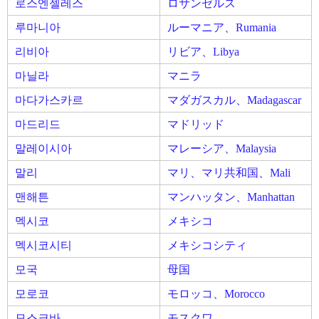
로스엔젤레스
ロサンゼルス
루마니아
ルーマニア、Rumania
리비아
リビア、Libya
마닐라
マニラ
마다가스카르
マダガスカル、Madagascar
마드리드
マドリッド
말레이시아
マレーシア、Malaysia
말리
マリ、マリ共和国、Mali
맨해튼
マンハッタン、Manhattan
멕시코
メキシコ
멕시코시티
メキシコシティ
모국
母国
모로코
モロッコ、Morocco
모스크바
モスクワ