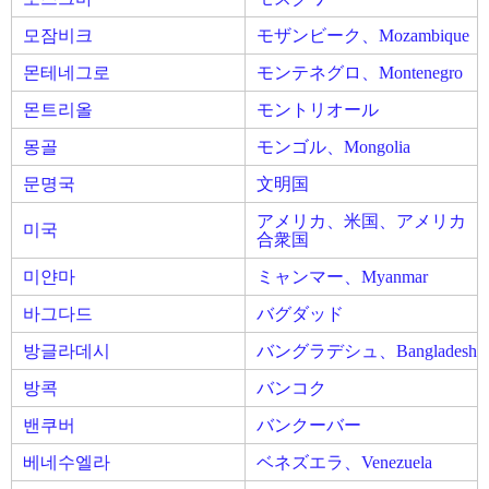
모잠비크
モザンビーク、Mozambique
몬테네그로
モンテネグロ、Montenegro
몬트리올
モントリオール
몽골
モンゴル、Mongolia
문명국
文明国
アメリカ、米国、アメリカ
미국
合衆国
미얀마
ミャンマー、Myanmar
바그다드
バグダッド
방글라데시
バングラデシュ、Bangladesh
방콕
バンコク
밴쿠버
バンクーバー
베네수엘라
ベネズエラ、Venezuela