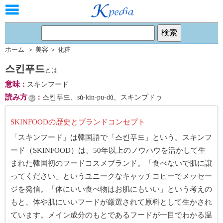
ホーム
＞
美容
＞
化粧
스킨푸드
とは
意味
：
スキンフード
読み方
：
스킨푸드、sŭ-kin-pu-dŭ、スキンプドゥ
SKINFOODの歴史とブランドコンセプト
「スキンフード」は韓国語で「스킨푸드」という。スキンフ
ード（SKINFOOD）は、50年以上のノウハウを活かして生
まれた韓国初のフードコスメブランド。「食べないで肌に譲
ってください」というユニークなキャッチコピーでメッセー
ジを発信。「体にいい食べ物はお肌にもいい」という考えの
もと、体や肌にいいフードが厳選されて原料として生かされ
ています。メイン成分のもとであるフードが一目でわかる温