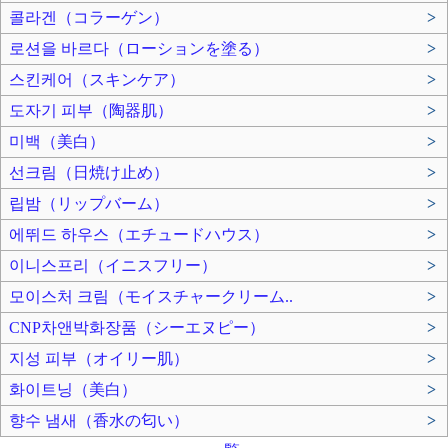
콜라겐（コラーゲン）
>
로션을 바르다（ローションを塗る）
>
스킨케어（スキンケア）
>
도자기 피부（陶器肌）
>
미백（美白）
>
선크림（日焼け止め）
>
립밤（リップバーム）
>
에뛰드 하우스（エチュードハウス）
>
이니스프리（イニスフリー）
>
모이스처 크림（モイスチャークリーム..
>
CNP차앤박화장품（シーエヌピー）
>
지성 피부（オイリー肌）
>
화이트닝（美白）
>
향수 냄새（香水の匂い）
>