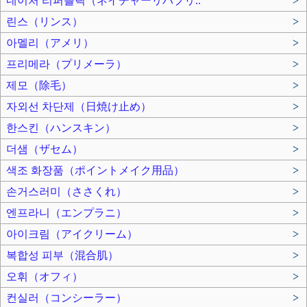
네이처 리퍼블릭（ネイチャーリバブリ..
>
린스（リンス）
>
아멜리（アメリ）
>
프리메라（プリメーラ）
>
제모（除毛）
>
자외선 차단제（日焼け止め）
>
한스킨（ハンスキン）
>
더샘（ザセム）
>
색조 화장품（ポイントメイク用品）
>
손거스러미（ささくれ）
>
엔프라니（エンプラニ）
>
아이크림（アイクリーム）
>
복합성 피부（混合肌）
>
오휘（オフィ）
>
컨실러（コンシーラー）
>