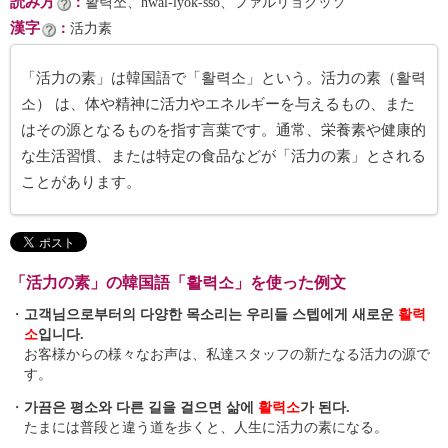
読み方
：
활력쏘、hwal-lyŏk-sso、ファルリョクッソ
漢字
：
活力素
「活力の素」は韓国語で「활력소」という。活力の素（활력
소） は、体や精神に活力やエネルギーを与えるもの、また
はその源となるものを指す言葉です。通常、栄養素や健康的
な生活習慣、または特定の食品などが「活力の素」とされる
ことがあります。
「活力の素」の韓国語「활력소」を使った例文
・
고객님으로부터의 다양한 목소리는 우리들 스텝에게 새로운
활력
소
입니다.
お客様からの様々なお声は、私達スタッフの新たなる活力の源で
す。
・
가끔은 평소와 다른 길을 걸으면 삶에
활력소
가 된다.
たまには普段と違う道を歩くと、人生に活力の素になる。