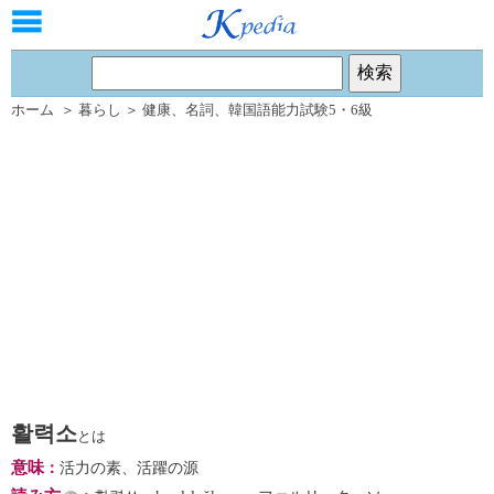
ホーム
＞
暮らし
＞
健康
、
名詞
、
韓国語能力試験5・6級
활력소
とは
意味
：
活力の素、活躍の源