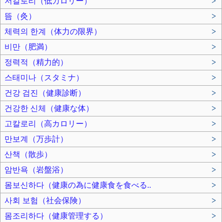
저칼로리（低カロリー）
>
뜸（灸）
>
체력의 한계（体力の限界）
>
비만（肥満）
>
정력적（精力的）
>
스태미나（スタミナ）
>
건강 검진（健康診断）
>
건강한 신체（健康な体）
>
고칼로리（高カロリー）
>
만보계（万歩計）
>
산책（散歩）
>
암반욕（岩盤浴）
>
몸보신하다（健康の為に健康食を食べる..
>
사회 보험（社会保険）
>
몸조리하다（健康管理する）
>