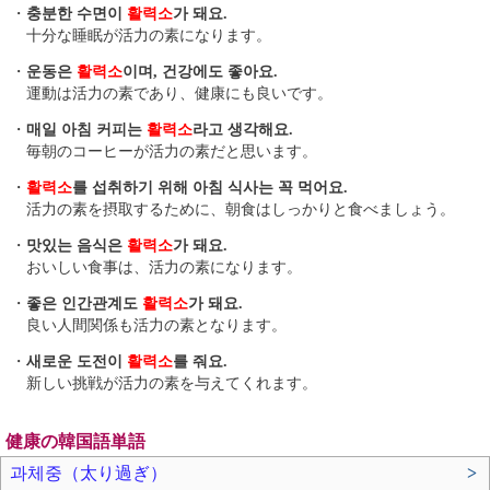
・
충분한 수면이
활력소
가 돼요.
十分な睡眠が活力の素になります。
・
운동은
활력소
이며, 건강에도 좋아요.
運動は活力の素であり、健康にも良いです。
・
매일 아침 커피는
활력소
라고 생각해요.
毎朝のコーヒーが活力の素だと思います。
・
활력소
를 섭취하기 위해 아침 식사는 꼭 먹어요.
活力の素を摂取するために、朝食はしっかりと食べましょう。
・
맛있는 음식은
활력소
가 돼요.
おいしい食事は、活力の素になります。
・
좋은 인간관계도
활력소
가 돼요.
良い人間関係も活力の素となります。
・
새로운 도전이
활력소
를 줘요.
新しい挑戦が活力の素を与えてくれます。
健康の韓国語単語
과체중（太り過ぎ）
>