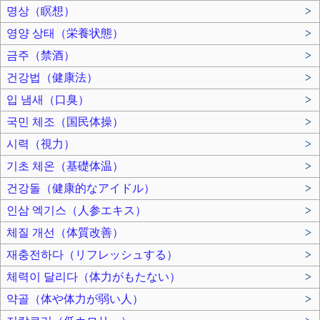
명상（瞑想）
>
영양 상태（栄養状態）
>
금주（禁酒）
>
건강법（健康法）
>
입 냄새（口臭）
>
국민 체조（国民体操）
>
시력（視力）
>
기초 체온（基礎体温）
>
건강돌（健康的なアイドル）
>
인삼 엑기스（人参エキス）
>
체질 개선（体質改善）
>
재충전하다（リフレッシュする）
>
체력이 달리다（体力がもたない）
>
약골（体や体力が弱い人）
>