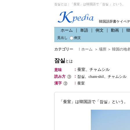
잠실とは：「蚕室」は韓国語で「잠실 」という。
韓国語辞書ケイペ
ホーム
単語
例文
動画
見出し
例文
：
カテゴリー
ホーム
＞
場所
＞
韓国の地
잠실
とは
：
蚕室、チャムシル
意味
：
読み方
잠실、cham-shil、チャムシル
：
漢字
蚕室
「蚕室」は韓国語で「잠실」という。