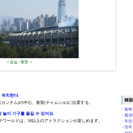
＜잠실 / 蚕室 ＞
 위치한다.
韓国
カンナム)の中心、蚕室(チャムシル)に位置する。
동해
상 놀이 기구를 즐길 수 있어요.
함경
テワールドは、50以上のアトラクションが楽しめます。
두만
전주
지리