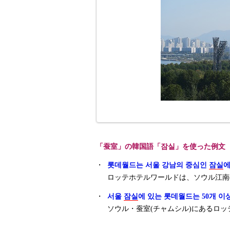
「蚕室」の韓国語「잠실」を使った例文
・
롯데월드는 서울 강남의 중심인
잠실
에
ロッテホテルワールドは、ソウル江南(
・
서울
잠실
에 있는 롯데월드는 50개 이
ソウル・蚕室(チャムシル)にあるロッ