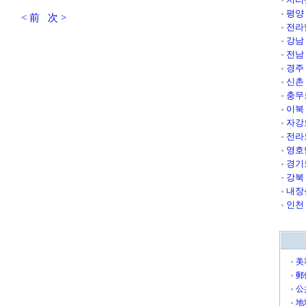
평양
< 前
次 >
전라
강남
전남
경주
신촌
충무
이북
자강
전라
영호
경기
강북
내장
인천
美
郵
公
地