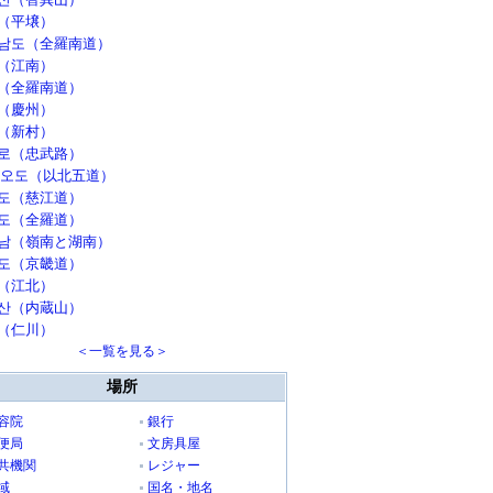
（平壌）
남도（全羅南道）
（江南）
（全羅南道）
（慶州）
（新村）
로（忠武路）
 오도（以北五道）
도（慈江道）
도（全羅道）
남（嶺南と湖南）
도（京畿道）
（江北）
산（内蔵山）
（仁川）
＜一覧を見る＞
場所
容院
銀行
便局
文房具屋
共機関
レジャー
域
国名・地名