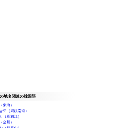
の地名関連の韓国語
（東海）
남도（咸鏡南道）
강（豆満江）
（全州）
산（智異山）