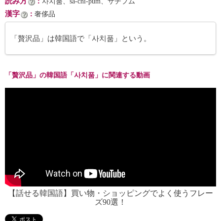
読み方
：
사치품、sa-chi-pum、サチプム
漢字
：
奢侈品
「贅沢品」は韓国語で「사치품」という。
「贅沢品」の韓国語「사치품」に関連する動画
【話せる韓国語】買い物・ショッピングでよく使うフレー
ズ90選！