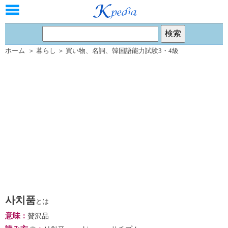
ホーム
＞
暮らし
＞
買い物
、
名詞
、
韓国語能力試験3・4級
사치품
とは
意味
：
贅沢品