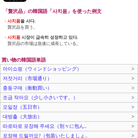
「贅沢品」の韓国語「사치품」を使った例文
・
사치품
을 사다.
贅沢品を買う。
・
사치품
시장이 급속히 성장하고 있다.
贅沢品の市場は急速に成長している。
買い物の韓国語単語
아이쇼핑（ウィンドショッピング）
>
저잣거리（市場通り）
>
충동구매（衝動買い）
>
조금 작아요（少し小さいです。）
>
오일장（五日市）
>
대방출（大放出）
>
따로따로 포장해 주세요（別々に包ん..
>
포장해 드릴까요?（包装いたしましょ..
>