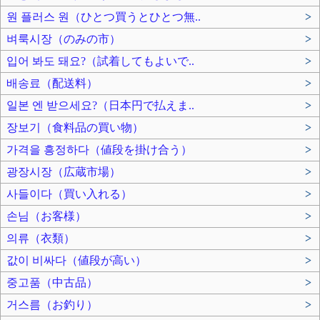
원 플러스 원（ひとつ買うとひとつ無..
>
벼룩시장（のみの市）
>
입어 봐도 돼요?（試着してもよいで..
>
배송료（配送料）
>
일본 엔 받으세요?（日本円で払えま..
>
장보기（食料品の買い物）
>
가격을 흥정하다（値段を掛け合う）
>
광장시장（広蔵市場）
>
사들이다（買い入れる）
>
손님（お客様）
>
의류（衣類）
>
값이 비싸다（値段が高い）
>
중고품（中古品）
>
거스름（お釣り）
>