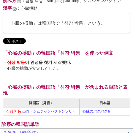
読み方
：
심장 박똥、sim-jang-pakt-tong、シムジャンパクトン
漢字
：
心臓搏動
「心臓の搏動」は韓国語で「심장 박동」という。
「心臓の搏動」の韓国語「심장 박동」を使った例文
・
심장 박동
이 안정을 찾기 시작했다.
心臓の拍動が安定しだした。
「心臓の搏動」の韓国語「심장 박동」が含まれる単語と表
現
韓国語（発音）
日本語
심장 박동
소리（シムジャンパクトンソリ）
心臓のバクバク音
診察の韓国語単語
초음파（超音波）
>