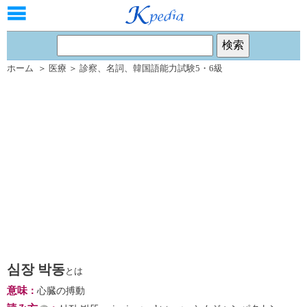
ホーム
＞
医療
＞
診察
、
名詞
、
韓国語能力試験5・6級
심장 박동
とは
意味
：
心臓の搏動