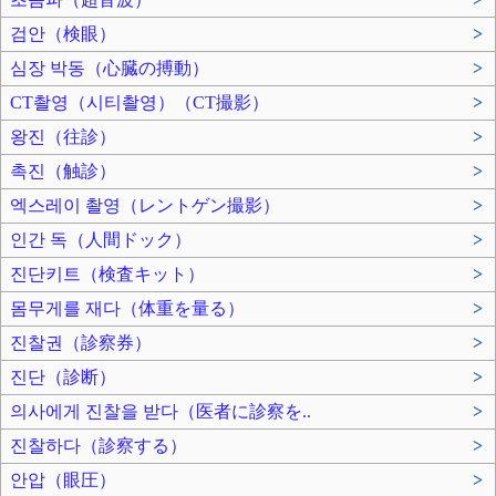
검안（検眼）
>
심장 박동（心臓の搏動）
>
CT촬영（시티촬영）（CT撮影）
>
왕진（往診）
>
촉진（触診）
>
엑스레이 촬영（レントゲン撮影）
>
인간 독（人間ドック）
>
진단키트（検査キット）
>
몸무게를 재다（体重を量る）
>
진찰권（診察券）
>
진단（診断）
>
의사에게 진찰을 받다（医者に診察を..
>
진찰하다（診察する）
>
안압（眼圧）
>