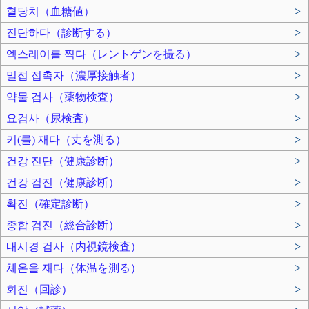
혈당치（血糖値）
>
진단하다（診断する）
>
엑스레이를 찍다（レントゲンを撮る）
>
밀접 접촉자（濃厚接触者）
>
약물 검사（薬物検査）
>
요검사（尿検査）
>
키(를) 재다（丈を測る）
>
건강 진단（健康診断）
>
건강 검진（健康診断）
>
확진（確定診断）
>
종합 검진（総合診断）
>
내시경 검사（内視鏡検査）
>
체온을 재다（体温を測る）
>
회진（回診）
>