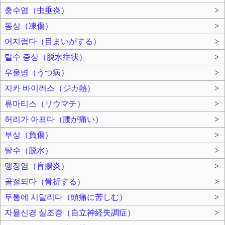
충수염（虫垂炎）
>
동상（凍傷）
>
어지럽다（目まいがする）
>
탈수 증상（脱水症状）
>
우울병（うつ病）
>
지카 바이러스（ジカ熱）
>
류마티스（リウマチ）
>
허리가 아프다（腰が痛い）
>
부상（負傷）
>
탈수（脱水）
>
맹장염（盲腸炎）
>
골절되다（骨折する）
>
두통에 시달리다（頭痛に苦しむ）
>
자율신경 실조증（自立神経失調症）
>