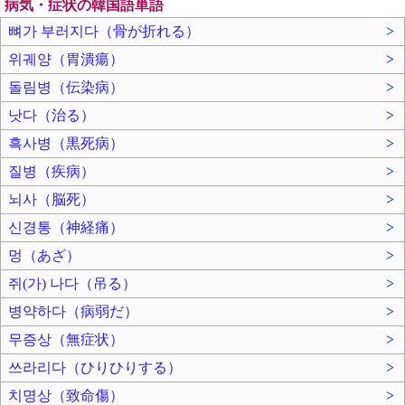
病気・症状の韓国語単語
뼈가 부러지다（骨が折れる）
>
위궤양（胃潰瘍）
>
돌림병（伝染病）
>
낫다（治る）
>
흑사병（黒死病）
>
질병（疾病）
>
뇌사（脳死）
>
신경통（神経痛）
>
멍（あざ）
>
쥐(가) 나다（吊る）
>
병약하다（病弱だ）
>
무증상（無症状）
>
쓰라리다（ひりひりする）
>
치명상（致命傷）
>