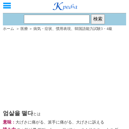
ホーム
＞
医療
＞
病気・症状
、
慣用表現
、
韓国語能力試験3・4級
엄살을 떨다
とは
意味
：
大げさに痛がる、派手に痛がる、大げさに訴える