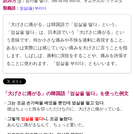
読み方
：
엄사를 떨다、ŏm-sa-rŭl ttŏl-ta、オムサルル ットルダ
類義語
：
엄살(을) 부리다
「大げさに痛がる」は韓国語で「엄살을 떨다」という。
「엄살을 떨다」は、日本語でいう「大げさに痛がる」とい
う意味です。何か小さな痛みや不快を過剰に表現すること、
あるいは実際には感じていない痛みを大げさに言うことを指
します。しばしば、過剰に演技をすることや、痛みを誇張す
ることに使われます。「엄살을 부리다」ともいいます。
「大げさに痛がる」の韓国語「엄살을 떨다」を使った例文
・
그는 조금 손가락을 베었을 뿐인데 엄살을 떨고 있다.
彼はちょっと指を切っただけなのに、大げさに痛がっている。
・
그렇게
엄살을 떨다
니, 조금 놀랐다.
あんなに痛がるなんて、ちょっと驚いた。