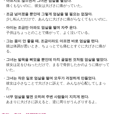
・
아프지도 않으면서 그녀는 엄살을 떨었다.
痛くもないのに、彼女は大げさに痛がっていた。
・
조금 넘어졌을 뿐인데 그렇게 엄살을 떨 필요는 없잖아.
少し転んだだけで、あんなに大げさに痛がらなくてもいいのに。
・
아이는 조금만 아파도 엄살을 떨며 자주 운다.
子供はちょっとのことで痛がって、よく泣いている。
・
그는 몸이 안 좋을 때, 조금이라도 아프면 바로 엄살을 떤다.
彼は体調が悪いとき、ちょっとでも痛むとすぐに大げさに痛が
る。
・
그녀는 발목을 삐었을 뿐인데 마치 골절된 것처럼 엄살을 떨었다.
彼女は足をひねっただけで、まるで骨折したかのように痛がって
いた。
・
그녀는 작은 일로 엄살을 떨며 모두가 걱정하게 만들었다.
彼女は小さなことで大げさに訴えて、みんなが心配してしまっ
た。
・
너무 엄살을 떨면 오히려 주변 사람들이 지치게 된다.
あまりに大げさに訴えると、逆に周りがうんざりするよ。