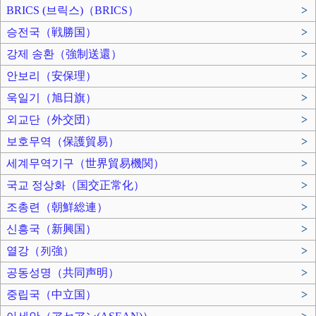
BRICS (브릭스)（BRICS）
>
승전국（戦勝国）
>
강제 송환（強制送還）
>
안보리（安保理）
>
욱일기（旭日旗）
>
외교단（外交団）
>
보호무역（保護貿易）
>
세계무역기구（世界貿易機関）
>
국교 정상화（国交正常化）
>
조총련（朝鮮総連）
>
신흥국（新興国）
>
열강（列強）
>
공동성명（共同声明）
>
중립국（中立国）
>