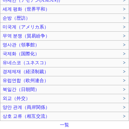
아세안（アセアン(ASEAN)）
>
세계 평화（世界平和）
>
순방（歴訪）
>
미국계（アメリカ系）
>
무역 분쟁（貿易紛争）
>
영사관（領事館）
>
국제화（国際化）
>
유네스코（ユネスコ）
>
경제제재（経済制裁）
>
유럽연합（欧州連合）
>
북일간（日朝間）
>
외교（外交）
>
양안 관계（両岸関係）
>
상호 교류（相互交流）
>
一覧