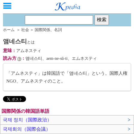
ホーム
＞
社会
＞
国際関係
、
名詞
앰네스티
とは
意味
：
アムネスティ
読み方
：
앰네스티、aem-ne-sŭ-ti、エムネスティ
「アムネスティ」は韓国語で「앰네스티」という。国際人権
NGO、アムネスティのこと。
国際関係の韓国語単語
국제 정치（国際政治）
>
국제회의（国際会議）
>