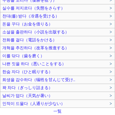
우승을 노리다（優勝を狙う）
>
실수를 저지르다（失態をさらす）
>
천대(를) 받다（冷遇を受ける）
>
돈을 꾸다（お金を借りる）
>
소설을 출판하다（小説を出版する）
>
전화를 걸다（電話をかける）
>
개혁을 추진하다（改革を推進する）
>
이를 닦다（歯を磨く）
>
나쁜 짓을 하다（悪いことをする）
>
한숨 자다（ひと眠りする）
>
희생을 감수하다（犠牲を甘んじて受け..
>
꽉 차다（ぎっしり詰まる）
>
날씨가 덥다（天気が暑い）
>
인적이 드물다（人通りが少ない）
>
一覧