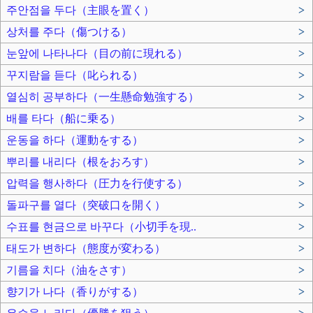
주안점을 두다（主眼を置く）
>
상처를 주다（傷つける）
>
눈앞에 나타나다（目の前に現れる）
>
꾸지람을 듣다（叱られる）
>
열심히 공부하다（一生懸命勉強する）
>
배를 타다（船に乗る）
>
운동을 하다（運動をする）
>
뿌리를 내리다（根をおろす）
>
압력을 행사하다（圧力を行使する）
>
돌파구를 열다（突破口を開く）
>
수표를 현금으로 바꾸다（小切手を現..
>
태도가 변하다（態度が変わる）
>
기름을 치다（油をさす）
>
향기가 나다（香りがする）
>