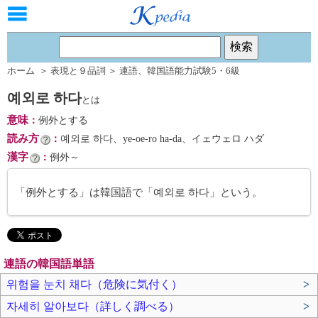
ホーム
＞
表現と９品詞
＞
連語
、
韓国語能力試験5・6級
예외로 하다
とは
意味
：
例外とする
読み方
：
예외로 하다、ye-oe-ro ha-da、イェウェロ ハダ
漢字
：
例外～
「例外とする」は韓国語で「예외로 하다」という。
連語の韓国語単語
위험을 눈치 채다（危険に気付く）
>
자세히 알아보다（詳しく調べる）
>