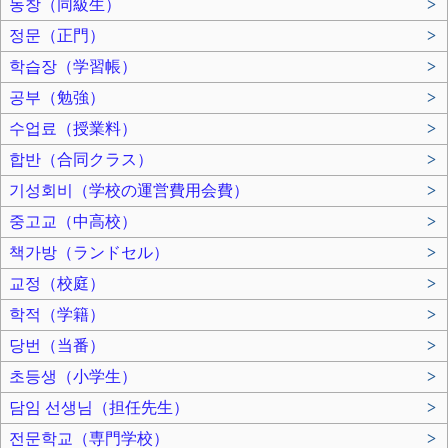
동창（同級生）
>
정문（正門）
>
학습장（学習帳）
>
공부（勉強）
>
수업료（授業料）
>
합반（合同クラス）
>
기성회비（学校の運営費用会費）
>
중고교（中高校）
>
책가방（ランドセル）
>
교정（校庭）
>
학적（学籍）
>
당번（当番）
>
초등생（小学生）
>
담임 선생님（担任先生）
>
전문학교（専門学校）
>