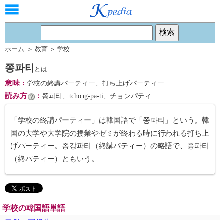
ホーム
＞
教育
＞
学校
쫑파티
とは
意味
：
学校の終講パーティー、打ち上げパーティー
読み方
：
쫑파티、tchong-pa-ti、チョンパティ
「学校の終講パーティー」は韓国語で「쫑파티」という。韓
国の大学や大学院の授業やゼミが終わる時に行われる打ち上
げパーティー。종강파티（終講パティー）の略語で、종파티
（終パティー）ともいう。
学校の韓国語単語