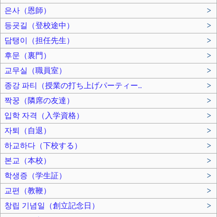
은사（恩師）
>
등굣길（登校途中）
>
담탱이（担任先生）
>
후문（裏門）
>
교무실（職員室）
>
종강 파티（授業の打ち上げパーティー..
>
짝꿍（隣席の友達）
>
입학 자격（入学資格）
>
자퇴（自退）
>
하교하다（下校する）
>
본교（本校）
>
학생증（学生証）
>
교편（教鞭）
>
창립 기념일（創立記念日）
>