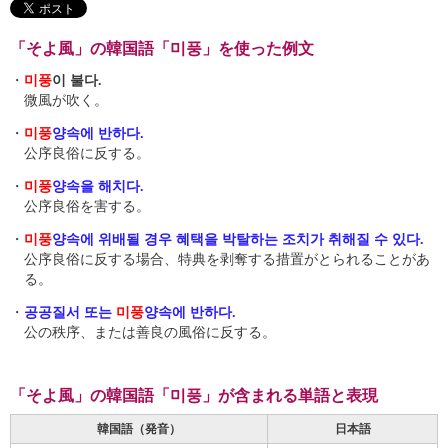
「そよ風」の韓国語「미풍」を使った例文
・
미풍
이 불다.
微風が吹く。
・
미풍
양속에 반하다.
公序良俗に反する。
・
미풍
양속을 해치다.
公序良俗を害する。
・
미풍
양속에 위배될 경우 혜택을 박탈하는 조치가 취해질 수 있다.
公序良俗に反する場合、特典を剥奪する措置がとられることがあ
る。
・
공공질서 또는
미풍
양속에 반하다.
公の秩序、または善良の風俗に反する。
「そよ風」の韓国語「미풍」が含まれる単語と表現
韓国語（発音）
日本語