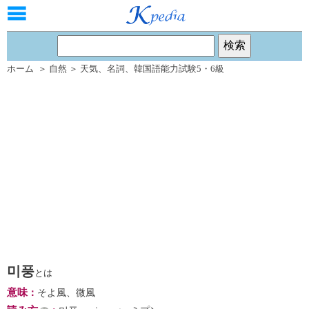
ホーム
＞
自然
＞
天気
、
名詞
、
韓国語能力試験5・6級
미풍
とは
意味
：
そよ風、微風