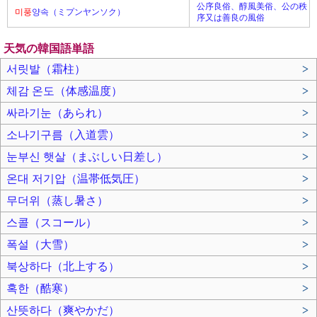
公序良俗、醇風美俗、公の秩
미풍
양속（ミプンヤンソク）
序又は善良の風俗
天気の韓国語単語
서릿발（霜柱）
>
체감 온도（体感温度）
>
싸라기눈（あられ）
>
소나기구름（入道雲）
>
눈부신 햇살（まぶしい日差し）
>
온대 저기압（温帯低気圧）
>
무더위（蒸し暑さ）
>
스콜（スコール）
>
폭설（大雪）
>
북상하다（北上する）
>
혹한（酷寒）
>
산뜻하다（爽やかだ）
>