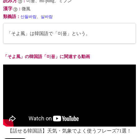
読み方
：
미풍、mi-pung、ミプン
漢字
：
微風
類義語
：
산들바람
、
실바람
「そよ風」は韓国語で「미풍」という。
「そよ風」の韓国語「미풍」に関連する動画
【話せる韓国語】天気・気象でよく使うフレーズ71選！