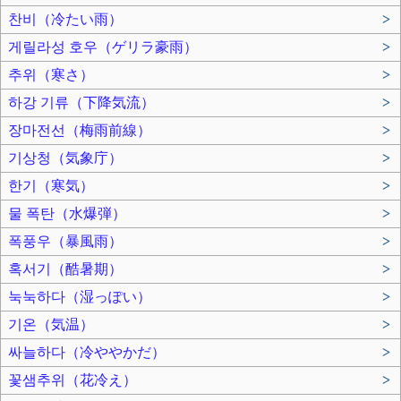
찬비（冷たい雨）
>
게릴라성 호우（ゲリラ豪雨）
>
추위（寒さ）
>
하강 기류（下降気流）
>
장마전선（梅雨前線）
>
기상청（気象庁）
>
한기（寒気）
>
물 폭탄（水爆弾）
>
폭풍우（暴風雨）
>
혹서기（酷暑期）
>
눅눅하다（湿っぽい）
>
기온（気温）
>
싸늘하다（冷ややかだ）
>
꽃샘추위（花冷え）
>