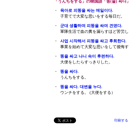
「うんちをする」の韓国語「똥(을) 싸다
・
육아로 피똥을 싸는 매일이다.
子育てで大変な思いをする毎日だ。
・
군대 생활하며 피똥을 싸며 견뎠다.
軍隊生活で血の糞を漏らすほど苦労し
・
사업 시작해서 피똥을 싸고 후회한다.
事業を始めて大変な思いをして後悔す
・
똥을 싸고 나니 속이 후련하다.
大便をしたらすっきりした。
・
똥을 싸다.
うんちをする。
・
똥을 싸다. 대변을 누다.
ウンチをする。 (大便をする）
印刷する