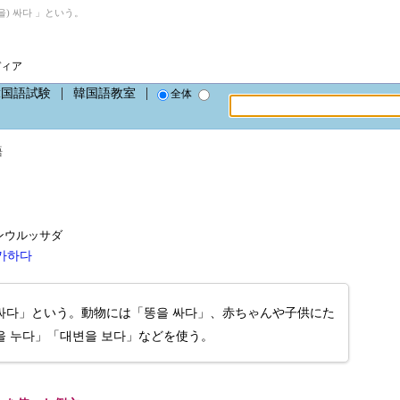
) 싸다 」という。
ディア
韓国語試験
韓国語教室
全体
語
a、トンウルッサダ
가하다
 싸다」という。動物には「똥을 싸다」、赤ちゃんや子供にた
 누다」「대변을 보다」などを使う。