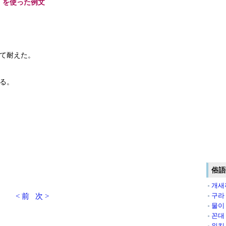
」を使った例文
て耐えた。
る。
俗語
개새
구라
< 前
次 >
물이
꼰대
워킹