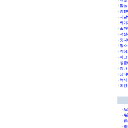
깜놀
망했
대갈
싸가
솔까
떡실
뒷다
깡소
약장
까고
삥뜯
짱나
삼디
뉴사
미친
新
略
伝
軍