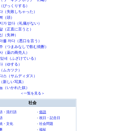
（びっくりする）
다（失敗しちゃった）
빡（頭）
지가 없다（礼儀がない）
말（正直に言うと）
신（失神）
마를 까다（悪口を言う）
주（つまみなしで飲む焼酎）
사（薬の商売人）
 있네（ふざけている）
다（ゆする）
（ムカツク）
다스（サムディダス）
（新しい写真）
놈（いかれた奴）
＜一覧を見る＞
社会
語・流行語
俗語
語
祝日・記念日
統・文化
社会問題
事
福祉