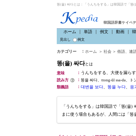
똥(을) 싸다とは：「うんちをする」は韓国語で「똥(을
韓国語辞書ケイペ
ホーム
単語
例文
動画
見出し
例文
：
カテゴリー
ホーム
＞
社会
＞
俗語
、
連
똥(을) 싸다
とは
：
うんちをする、大便を漏らす
意味
：
読み方
똥을 싸다、ttong-ŭl ssa-d
：
類義語
대변을 보다
、
똥을 누다
、
응
「うんちをする」は韓国語で「똥(을)
まに使う場合もあるが、人間には「똥을