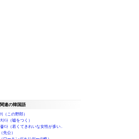
関連の韓国語
끼（この野郎）
 치다（嘘をつく）
 좋다（若くてきれいな女性が多い..
（先公）
（ワーキングホリデーの略）