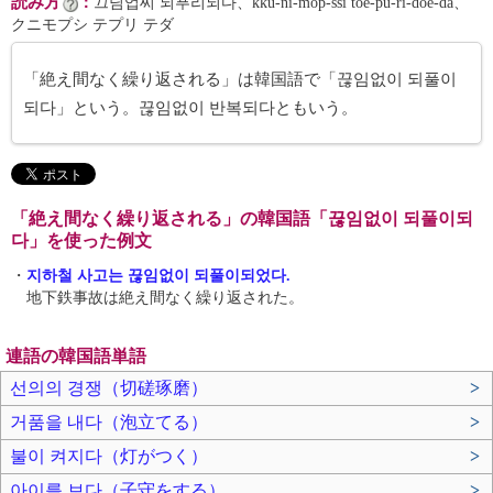
読み方
：
끄님업씨 되푸리되다、kkŭ-ni-mŏp-ssi toe-pu-ri-doe-da、
クニモプシ テプリ テダ
「絶え間なく繰り返される」は韓国語で「끊임없이 되풀이
되다」という。끊임없이 반복되다ともいう。
「絶え間なく繰り返される」の韓国語「끊임없이 되풀이되
다」を使った例文
・
지하철 사고는 끊임없이 되풀이되었다.
地下鉄事故は絶え間なく繰り返された。
連語の韓国語単語
선의의 경쟁（切磋琢磨）
>
거품을 내다（泡立てる）
>
불이 켜지다（灯がつく）
>
아이를 보다（子守をする）
>