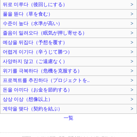
뒤로 미루다（後回しにする）
>
풀을 뜯다（草を食む）
>
수준이 높다（水準が高い）
>
졸음이 밀려오다（眠気が押し寄せる）
>
예상을 뒤집다（予想を覆す）
>
어렵게 이기다（辛うじて勝つ）
>
사양하지 않고（ご遠慮なく）
>
위기를 극복하다（危機を克服する）
>
프로젝트를 추진하다（プロジェクトを..
>
돈을 아끼다（お金を節約する）
>
상상 이상（想像以上）
>
계약을 맺다（契約を結ぶ）
>
一覧