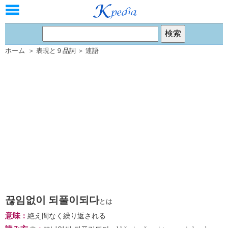
ホーム
＞
表現と９品詞
＞
連語
끊임없이 되풀이되다
とは
意味
：
絶え間なく繰り返される