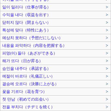
일이 밀리다（仕事が滞る）
>
수익을 내다（収益を出す）
>
닫히지 않다（閉まらない）
>
특성에 맞다（特性にあう）
>
예상치 못하다（予想だにしない）
>
내용을 파악하다（内容を把握する）
>
피멍(이) 들다（あざができる）
>
해가 뜨다（日が昇る）
>
승인을 내주다（承認する）
>
예절이 바르다（礼儀正しい）
>
결승에 오르다（決勝に上がる）
>
꽃을 기르다（花を育つ）
>
첫 만남（初めての出会い）
>
전을 부치다（チヂミを焼く）
>