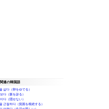
関連の韓国語
을 삶다（卵をゆでる）
 보다（脈を診る）
속이다（隠せない）
을 근절하다（貧困を根絶する）
이 어렵다（生活が苦しい）