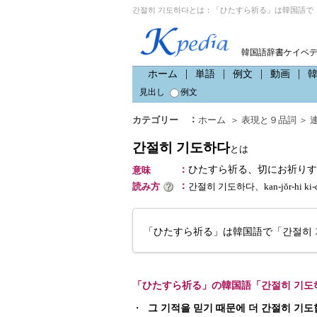
간절히 기도하다とは：「ひたすら祈る」は韓国語で「
韓国語辞書ケイペ
ホーム
単語
例文
動画
見出し
例文
：
カテゴリー
ホーム
＞
表現と９品詞
＞
간절히 기도하다
とは
：
ひたすら祈る、切にお祈りす
意味
：
読み方
간절히 기도하다、kan-jŏr-hi 
「ひたすら祈る」は韓国語で「간절히
「ひたすら祈る」の韓国語「간절히 기도
・
그 기적을 믿기 때문에 더 간절히 기도