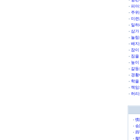
피아
주위
미련
일하
삼가
놀림
배지
잠이
짐을
높이
갈등
경황
학을
책임
허리
慣
会
四
擬