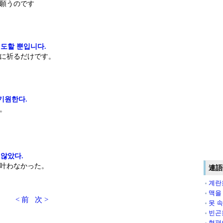
願うのです
도할 뿐입니다.
に祈るだけです。
기원한다.
。
않았다.
叶わなかった。
連語
계란
맥을
< 前
次 >
못 
빈곤
형편