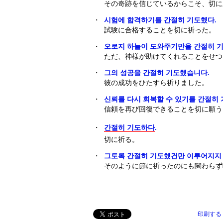
その奇跡を信じているからこそ、切に
・
시험에 합격하기를 간절히 기도했다.
試験に合格することを切に祈った。
・
오로지 하늘이 도와주기만을 간절히 기
ただ、神様が助けてくれることをせつ
・
그의 성공을 간절히 기도했습니다.
彼の成功をひたすら祈りました。
・
신뢰를 다시 회복할 수 있기를 간절히 
信頼を再び回復できることを切に願う
・
간절히 기도하다
.
切に祈る。
・
그토록 간절히 기도했건만 이루어지지 
そのように節に祈ったのにも関わらず
印刷する