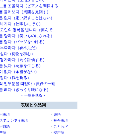
노를 조율하다（ピアノを調律する..
를 둘러보다（周囲を見回す）
은 없다（思い残すことはない）
러 가다（仕事しに行く）
 고인의 명복을 빕니다（慎んで..
을 당하다（笑いものにされる）
를 달다（バッジをつける）
 부족하다（寝不足だ）
 싣다（荷物を積む）
 평가하다（高く評価する）
을 빚다（葛藤を生じる）
이 없다（余裕がない）
 접다（鶴を折る）
의 일부분을 떠맡다（責任の一端..
를 삐다（ぎっくり腰になる）
＜一覧を見る＞
表現と９品詞
用表現
連語
話でよく使う表現
複合表現
字熟語
ことわざ
態語
擬声語