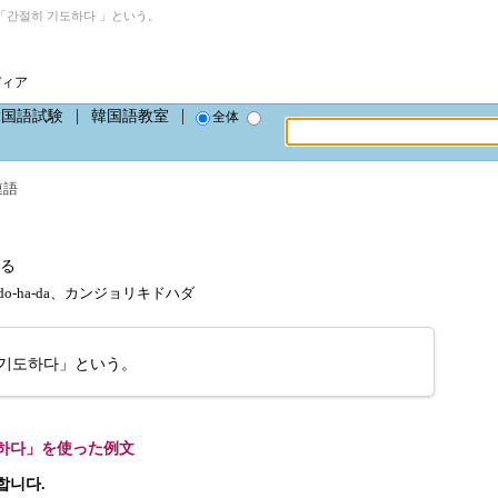
간절히 기도하다 」という。
ディア
韓国語試験
韓国語教室
全体
連語
る
ki-do-ha-da、カンジョリキドハダ
 기도하다」という。
하다」を使った例文
합니다.