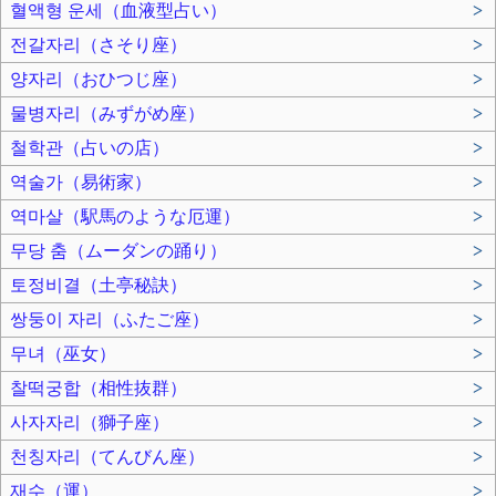
혈액형 운세（血液型占い）
>
전갈자리（さそり座）
>
양자리（おひつじ座）
>
물병자리（みずがめ座）
>
철학관（占いの店）
>
역술가（易術家）
>
역마살（駅馬のような厄運）
>
무당 춤（ムーダンの踊り）
>
토정비결（土亭秘訣）
>
쌍둥이 자리（ふたご座）
>
무녀（巫女）
>
찰떡궁합（相性抜群）
>
사자자리（獅子座）
>
천칭자리（てんびん座）
>
재수（運）
>