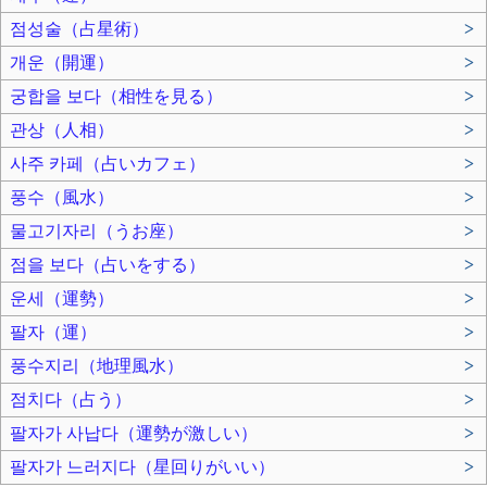
점성술（占星術）
>
개운（開運）
>
궁합을 보다（相性を見る）
>
관상（人相）
>
사주 카페（占いカフェ）
>
풍수（風水）
>
물고기자리（うお座）
>
점을 보다（占いをする）
>
운세（運勢）
>
팔자（運）
>
풍수지리（地理風水）
>
점치다（占う）
>
팔자가 사납다（運勢が激しい）
>
팔자가 느러지다（星回りがいい）
>