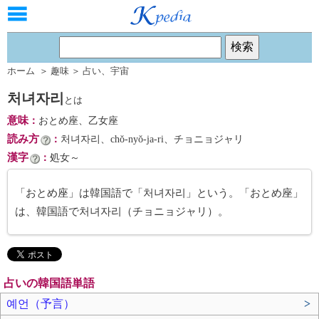
ホーム
＞
趣味
＞
占い
、
宇宙
처녀자리
とは
意味
：
おとめ座、乙女座
読み方
：
처녀자리、chŏ-nyŏ-ja-ri、チョニョジャリ
漢字
：
処女～
「おとめ座」は韓国語で「처녀자리」という。「おとめ座」
は、韓国語で처녀자리（チョニョジャリ）。
占いの韓国語単語
예언（予言）
>