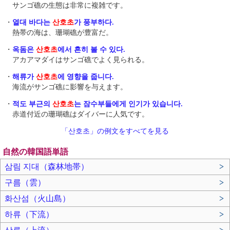
サンゴ礁の生態は非常に複雑です。
・
열대 바다는
산호초
가 풍부하다.
熱帯の海は、珊瑚礁が豊富だ。
・
옥돔은
산호초
에서 흔히 볼 수 있다.
アカアマダイはサンゴ礁でよく見られる。
・
해류가
산호초
에 영향을 줍니다.
海流がサンゴ礁に影響を与えます。
・
적도 부근의
산호초
는 잠수부들에게 인기가 있습니다.
赤道付近の珊瑚礁はダイバーに人気です。
「산호초」の例文をすべてを見る
自然の韓国語単語
삼림 지대（森林地帯）
>
구름（雲）
>
화산섬（火山島）
>
하류（下流）
>