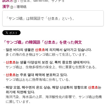
読み方
：
산호초、san-ho-cho、サノチョ
漢字
：
珊瑚礁
「サンゴ礁」は韓国語で「산호초」という。
「サンゴ礁」の韓国語「산호초」を使った例文
・
많은 바다의 생물은
산호초
에 의지해서 살아가고 있습니다.
多くの海の生き物はサンゴ礁に頼って生活しています。
・
산호초
는 생물 다양성의 보전 상, 특히 중요한 생태계이다.
サンゴ礁は、生物多様性の保全上、特に重要な生態系である。
・
산호초
는 주로 열대 해역에 분포하고 있다.
サンゴ礁はおもに熱帯海域に分布している。
・
해양 오염, 해수면의 온도 상승, 해양 산성화의 영향으로
산호초
는
위기에 직면해 있다.
海洋汚染、海水温の上昇、海洋酸性化の影響で、サンゴ礁は危機
に瀕しています。