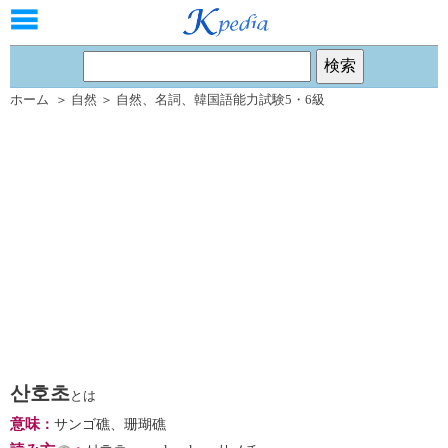
ホーム
＞
自然
＞
自然
、
名詞
、
韓国語能力試験5・6級
산호초
とは
意味
：
サンゴ礁、珊瑚礁