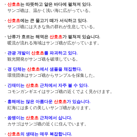
・
산호초
는 따뜻하고 얕은 바다에 펼쳐져 있다.
サンゴ礁は、温かく浅い海に広がっている。
・
산호초
에는 큰 물고기 떼가 서식하고 있다.
サンゴ礁には大きな魚の群れが生息している。
・
난류가 흐르는 해역은
산호초
가 펼쳐져 있습니다.
暖流が流れる海域はサンゴ礁が広がっています。
・
관광 개발이
산호초
를 파괴하고 있다.
観光開発がサンゴ礁を破壊している。
・
경 단체는
산호초
에서 샘플을 채집했다.
環境団体はサンゴ礁からサンプルを採集した。
・
간재미는
산호초
근처에서 자주 볼 수 있다.
コモンガンギエイはサンゴ礁の近くでよく見かけます。
・
홍해에는 많은 아름다운
산호초
가 있습니다.
紅海には多くの美しいサンゴ礁があります。
・
쏨뱅이는
산호초
근처에서 삽니다.
カサゴはサンゴ礁の近くに住んでいます。
・
산호초
의 생태는 매우 복잡합니다.