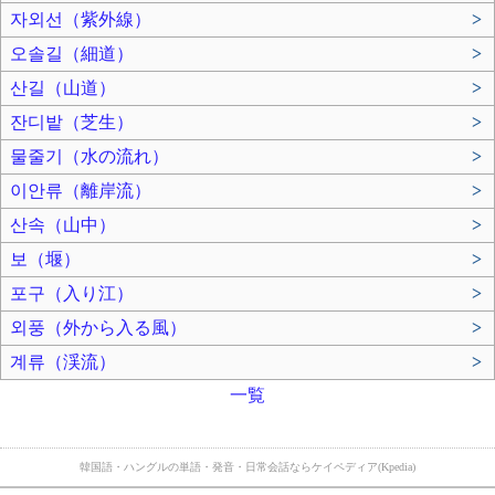
자외선（紫外線）
>
오솔길（細道）
>
산길（山道）
>
잔디밭（芝生）
>
물줄기（水の流れ）
>
이안류（離岸流）
>
산속（山中）
>
보（堰）
>
포구（入り江）
>
외풍（外から入る風）
>
계류（渓流）
>
一覧
韓国語・ハングルの単語・発音・日常会話ならケイペディア(Kpedia)