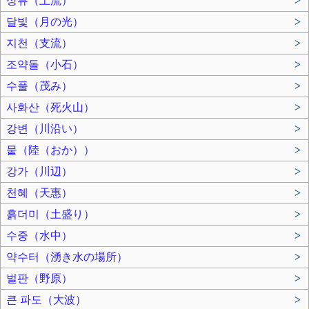
상류（上流）
>
달빛（月の光）
>
지천（支流）
>
조약돌（小石）
>
수풀（茂み）
>
사화산（死火山）
>
강변（川沿い）
>
뭍（陸（おか））
>
강가（川辺）
>
천혜（天惠）
>
흙더미（土盛り）
>
수중（水中）
>
약수터（湧き水の場所）
>
벌판（野原）
>
큰 파도（大波）
>