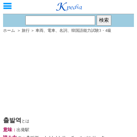
ホーム
＞
旅行
＞
車両
、
電車
、
名詞
、
韓国語能力試験3・4級
출발역
とは
意味
：
出発駅