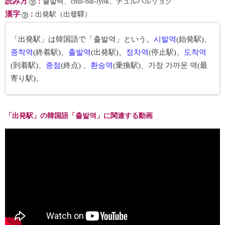
読み方
：
출발력、chul-bal-lyŏk、チュルバルリョク
漢字
：
出発駅（出發驛）
「出発駅」は韓国語で「출발역」という。
시발역
(始発駅)、
종착역
(終着駅)、
출발역
(出発駅)、
정차역
(停止駅)、
도착역
(到着駅)、
종점
(終点) 、
환승역
(乗換駅)、가장 가까운 역(最
寄り駅)。
「出発駅」の韓国語「출발역」に関連する動画