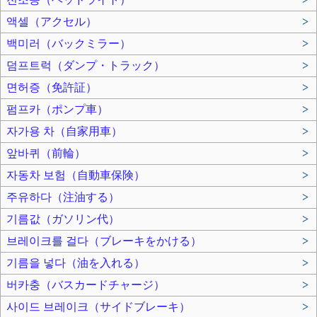
액셀（アクセル）
>
백미러（バックミラー）
>
덤프트럭（ダンプ・トラック）
>
면허증（免許証）
>
펌프카（ポンプ車）
>
자가용 차（自家用車）
>
앞바퀴（前輪）
>
자동차 보험（自動車保険）
>
주유하다（注油する）
>
기름값（ガソリン代）
>
브레이크를 걸다（ブレーキをかける）
>
기름을 넣다（油を入れる）
>
버카충（バスカードチャージ）
>
사이드 브레이크（サイドブレーキ）
>