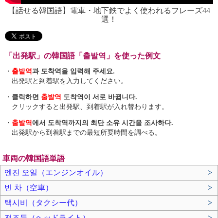
【話せる韓国語】電車・地下鉄でよく使われるフレーズ44
選！
「出発駅」の韓国語「출발역」を使った例文
・
출발역
과 도착역을 입력해 주세요.
出発駅と到着駅を入力してください。
・
클릭하면
출발역
도착역이 서로 바뀝니다.
クリックすると出発駅、到着駅が入れ替わります。
・
출발역
에서 도착역까지의 최단 소유 시간을 조사하다.
出発駅から到着駅までの最短所要時間を調べる。
車両の韓国語単語
엔진 오일（エンジンオイル）
>
빈 차（空車）
>
택시비（タクシー代）
>
전조등（ヘッドライト）
>