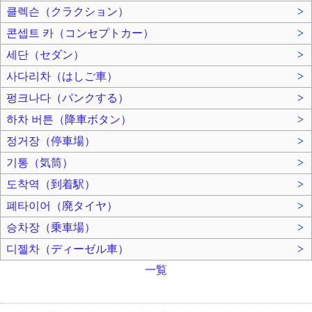
클렉슨（クラクション）
>
콘셉트 카（コンセプトカー）
>
세단（セダン）
>
사다리차（はしご車）
>
펑크나다（パンクする）
>
하차 버튼（降車ボタン）
>
정거장（停車場）
>
기통（気筒）
>
도착역（到着駅）
>
폐타이어（廃タイヤ）
>
승차장（乗車場）
>
디젤차（ディーゼル車）
>
一覧