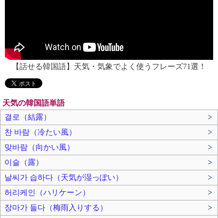
【話せる韓国語】天気・気象でよく使うフレーズ71選！
天気の韓国語単語
결로（結露）
>
찬 바람（冷たい風）
>
맞바람（向かい風）
>
이슬（露）
>
날씨가 습하다（天気が湿っぽい）
>
허리케인（ハリケーン）
>
장마가 들다（梅雨入りする）
>