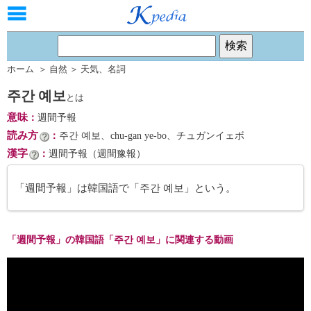
ホーム
＞
自然
＞
天気
、
名詞
주간 예보
とは
意味
：
週間予報
読み方
：
주간 예보、chu-gan ye-bo、チュガンイェボ
漢字
：
週間予報（週間豫報）
「週間予報」は韓国語で「주간 예보」という。
「週間予報」の韓国語「주간 예보」に関連する動画