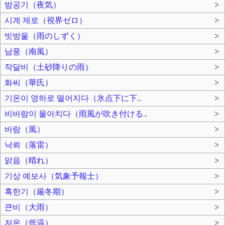
밤공기（夜気）
>
시계 제로（視界ゼロ）
>
빗방울（雨のしずく）
>
남풍（南風）
>
작달비（土砂降りの雨）
>
화씨（華氏）
>
기온이 영하로 떨어지다（氷点下に下..
>
비바람이 몰아치다（雨風が吹き付ける..
>
바람（風）
>
낙뢰（落雷）
>
맑음（晴れ）
>
기상 예보사（気象予報士）
>
혹한기（厳冬期）
>
큰비（大雨）
>
저온（低温）
>