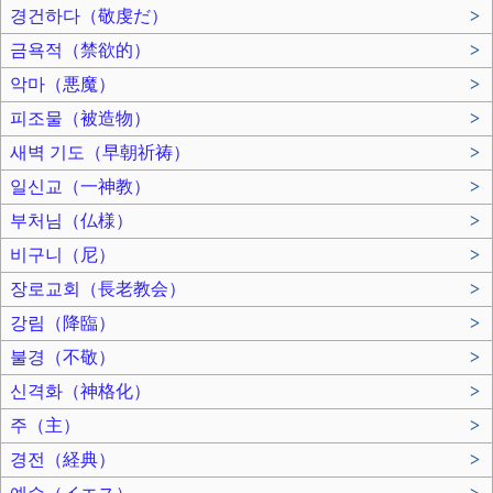
경건하다（敬虔だ）
>
금욕적（禁欲的）
>
악마（悪魔）
>
피조물（被造物）
>
새벽 기도（早朝祈祷）
>
일신교（一神教）
>
부처님（仏様）
>
비구니（尼）
>
장로교회（長老教会）
>
강림（降臨）
>
불경（不敬）
>
신격화（神格化）
>
주（主）
>
경전（経典）
>