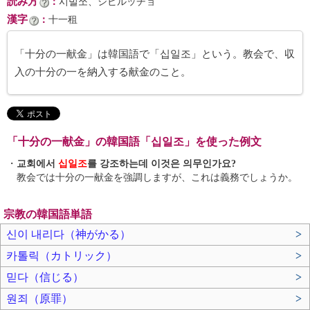
読み方
：
시빌쪼、シビルッチョ
漢字
：
十一租
「十分の一献金」は韓国語で「십일조」という。教会で、収
入の十分の一を納入する献金のこと。
「十分の一献金」の韓国語「십일조」を使った例文
・
교회에서
십일조
를 강조하는데 이것은 의무인가요?
教会では十分の一献金を強調しますが、これは義務でしょうか。
宗教の韓国語単語
신이 내리다（神がかる）
>
카톨릭（カトリック）
>
믿다（信じる）
>
원죄（原罪）
>