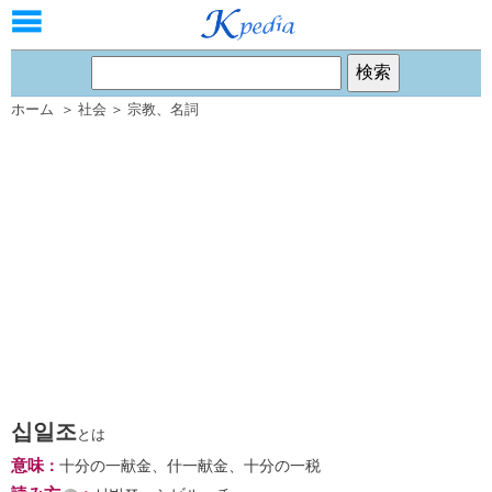
ホーム
＞
社会
＞
宗教
、
名詞
십일조
とは
意味
：
十分の一献金、什一献金、十分の一税