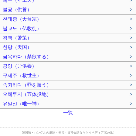
예수（イエス）
>
불공（供養）
>
천태종（天台宗）
>
불교도（仏教徒）
>
경책（警策）
>
천당（天国）
>
금욕하다（禁欲する）
>
공양（ご供養）
>
구세주（救世主）
>
속죄하다（罪を贖う）
>
오체투지（五体投地）
>
유일신（唯一神）
>
一覧
韓国語・ハングルの単語・発音・日常会話ならケイペディア(Kpedia)