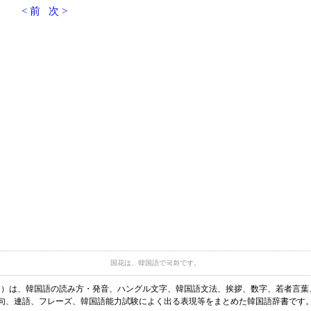
< 前
次 >
国花は、韓国語で국화です。
ディア）は、韓国語の読み方・発音、ハングル文字、韓国語文法、挨拶、数字、若者言
句、連語、フレーズ、韓国語能力試験によく出る表現等をまとめた韓国語辞書です