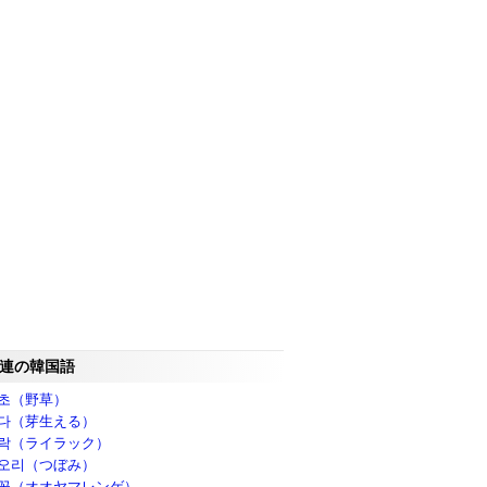
連の韓国語
초（野草）
다（芽生える）
락（ライラック）
오리（つぼみ）
꽃（オオヤマレンゲ）