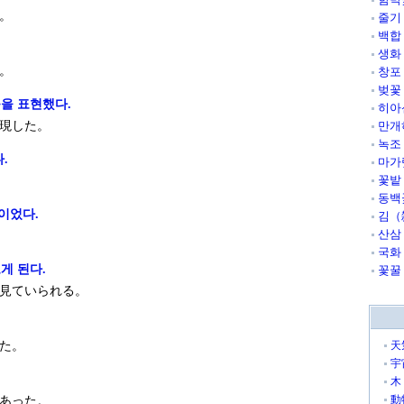
。
줄기
백합
생화
。
창포
벚꽃
을 표현했다.
히아
現した。
만개
녹조
.
마가
꽃밭
동백
이었다.
김（
산삼
국화
게 된다.
꽃꿀
見ていられる。
た。
天
宇
木
動
あった。