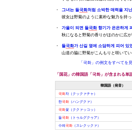
・
그녀는 들
국화
처럼 소박한 매력을 지닌
彼女は野菊のように素朴な魅力を持っ
・
가을이 되면 들
국화
향기가 은은하게 
秋になると野菊の香りがほのかに広が
・
들
국화
가 산길 옆에 소담하게 피어 있
山道の脇に野菊がこんもりと咲いてい
「국화」の例文をすべてを
「国花」の韓国語「국화」が含まれる単
韓国語（発音）
국화
차（クックァチャ）
한
국화
（ハングクァ）
국화
꽃（ククァッコッ）
들
국화
（トゥルグクゥア）
수레
국화
（スレクックァ）