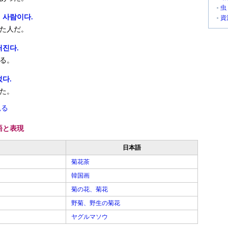
虫
 사람이다.
資
た人だ。
퍼진다.
る。
었다.
た。
見る
語と表現
日本語
菊花茶
韓国画
菊の花、菊花
野菊、野生の菊花
ヤグルマソウ