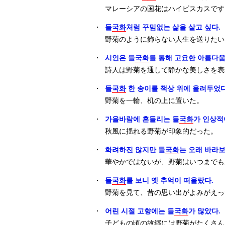
マレーシアの国花はハイビスカスです
・
들
국화
처럼 꾸밈없는 삶을 살고 싶다.
野菊のように飾らない人生を送りたい
・
시인은 들
국화
를 통해 고요한 아름다움
詩人は野菊を通して静かな美しさを表
・
들
국화
한 송이를 책상 위에 올려두었다
野菊を一輪、机の上に置いた。
・
가을바람에 흔들리는 들
국화
가 인상적
秋風に揺れる野菊が印象的だった。
・
화려하진 않지만 들
국화
는 오래 바라보
華やかではないが、野菊はいつまでも
・
들
국화
를 보니 옛 추억이 떠올랐다.
野菊を見て、昔の思い出がよみがえっ
・
어린 시절 고향에는 들
국화
가 많았다.
子どもの頃の故郷には野菊がたくさん