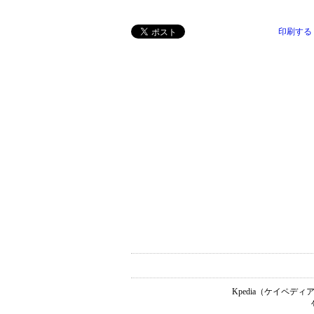
印刷する
Kpedia（ケイペ