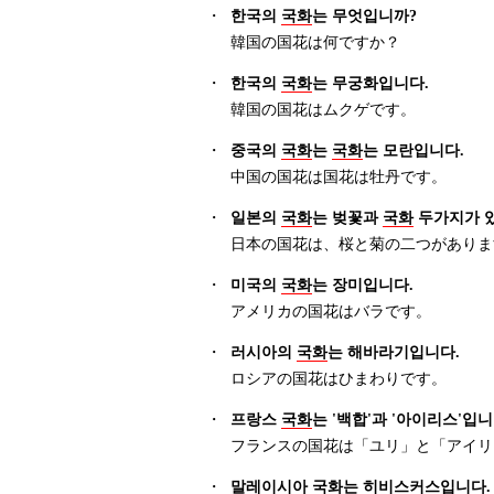
・
한국의
국화
는 무엇입니까?
韓国の国花は何ですか？
・
한국의
국화
는 무궁화입니다.
韓国の国花はムクゲです。
・
중국의
국화
는
국화
는 모란입니다.
中国の国花は国花は牡丹です。
・
일본의
국화
는 벚꽃과
국화
두가지가 
日本の国花は、桜と菊の二つがありま
・
미국의
국화
는 장미입니다.
アメリカの国花はバラです。
・
러시아의
국화
는 해바라기입니다.
ロシアの国花はひまわりです。
・
프랑스
국화
는 '백합'과 '아이리스'입니
フランスの国花は「ユリ」と「アイリ
・
말레이시아
국화
는 히비스커스입니다.