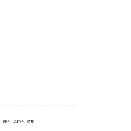
葉、俗語、流行語、慣用
。