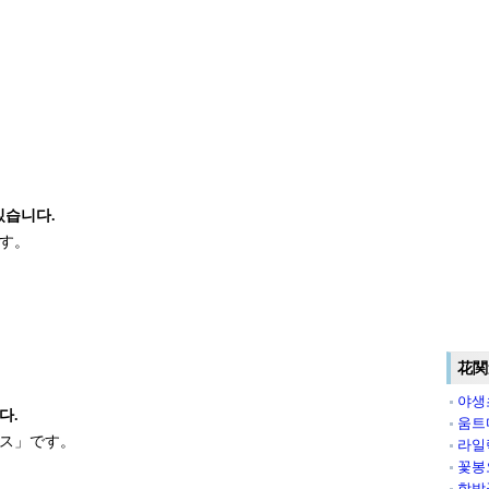
있습니다.
す。
花関
야생
다.
움트
ス」です。
라일
꽃봉
함박