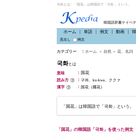
국화とは：「国花」は韓国語で「국화 」という。
韓国語辞書ケイペ
ホーム
単語
例文
動画
見出し
例文
：
カテゴリー
ホーム
＞
自然
＞
花
、
名詞
국화
とは
：
国花
意味
：
読み方
구콰、ku-kwa、ククァ
：
漢字
国花（國花）
「国花」は韓国語で「국화」という。
「国花」の韓国語「국화」を使った例文