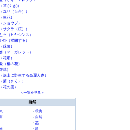
（茎 (くき)）
（ユリ（百合））
（生花）
（ショウブ）
（サクラ（桜））
신스（ヒヤシンス）
하다（満開する）
（緑藻）
렛（マーガレット）
（花畑）
꽃（椿の花）
雑草）
（深山に野生する高麗人参）
（菊（きく））
（花の蜜）
＜一覧を見る＞
自然
気
環境
宙
自然
花
物
鳥