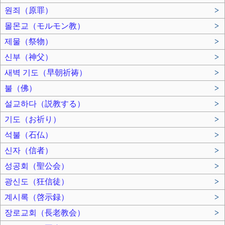
원죄（原罪）
>
몰몬교（モルモン教）
>
제물（祭物）
>
신부（神父）
>
새벽 기도（早朝祈祷）
>
불（佛）
>
설교하다（説教する）
>
기도（お祈り）
>
석불（石仏）
>
신자（信者）
>
성공회（聖公会）
>
광신도（狂信徒）
>
계시록（啓示録）
>
장로교회（長老教会）
>