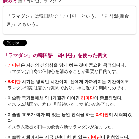
読み方
：
라마단、ラマダン
「ラマダン」は韓国語で「라마단」という。「단식월(断食
月)」ともいう。
「ラマダン」の韓国語「라마단」を使った例文
・
라마단
은 자신의 신앙심을 맑게 하는 것이 중요한 목적입니다.
ラマダンは自身の信仰心を清めることが重要な目的です。
・
라마단
시기는 영적인 시간이며, 신에게 가까워지는 기간이에요.
ラマダン時期は霊的な期間であり、神に近づく期間なのです。
・
이슬람 국가들에서 약 1개월간 이어진
라마단
이 종료되었다.
イスラム諸国で、約1カ月間続いたラマダンが終了した。
・
이슬람 교도가 해가 떠 있는 동안 단식을 하는
라마단
이 시작되었
다.
イスラム教徒が日中の飲食を断つラマダンが始まった。
・
이슬람 사회에서는 지금 1년에 한 번 있는
라마단
이 한창입니다.