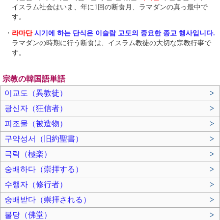
イスラム社会はいま、年に1回の断食月、ラマダンの真っ最中で
す。
・
라마단
시기에 하는 단식은 이슬람 교도의 중요한 종교 행사입니다.
ラマダンの時期に行う断食は、イスラム教徒の大切な宗教行事で
す。
宗教の韓国語単語
이교도（異教徒）
>
광신자（狂信者）
>
피조물（被造物）
>
구약성서（旧約聖書）
>
극락（極楽）
>
숭배하다（崇拝する）
>
수행자（修行者）
>
숭배받다（崇拝される）
>
불당（佛堂）
>