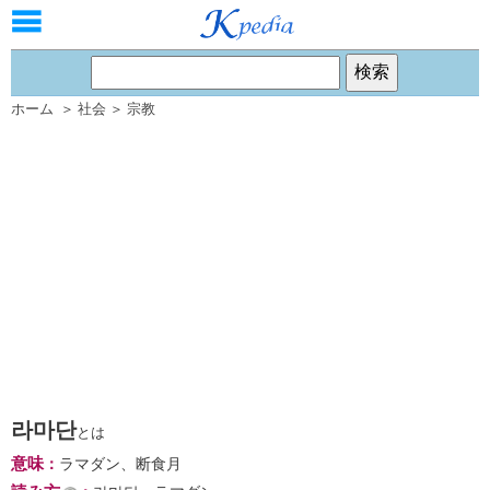
ホーム
＞
社会
＞
宗教
라마단
とは
意味
：
ラマダン、断食月