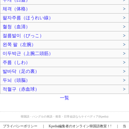
체격（体格）
>
팔자주름（ほうれい線）
>
혈청（血清）
>
절름발이（びっこ）
>
왼쪽 팔（左腕）
>
이두박근（上腕二頭筋）
>
주름（しわ）
>
발바닥（足の裏）
>
두뇌（頭脳）
>
적혈구（赤血球）
>
一覧
韓国語・ハングルの単語・発音・日常会話ならケイペディア(Kpedia)
プライバシーポリシー
｜
Kpedia編集者のオンライン韓国語教室！!
｜
当