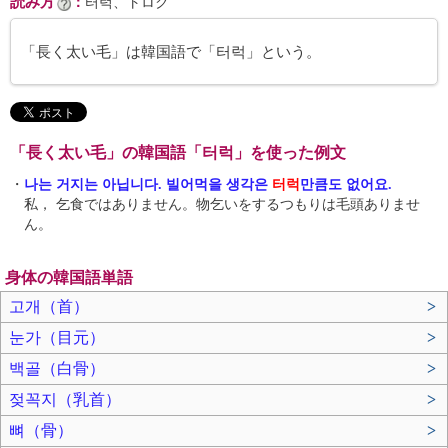
読み方
：
터럭、トロク
「長く太い毛」は韓国語で「터럭」という。
「長く太い毛」の韓国語「터럭」を使った例文
・
나는 거지는 아닙니다. 빌어먹을 생각은
터럭
만큼도 없어요.
私， 乞食ではありません。物乞いをするつもりは毛頭ありませ
ん。
身体の韓国語単語
고개（首）
>
눈가（目元）
>
백골（白骨）
>
젖꼭지（乳首）
>
뼈（骨）
>