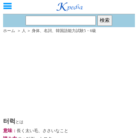
ホーム
＞
人
＞
身体
、
名詞
、
韓国語能力試験5・6級
터럭
とは
意味
：
長く太い毛、ささいなこと