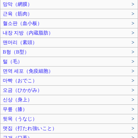
망막（網膜）
>
근육（筋肉）
>
혈소판（血小板）
>
내장 지방（内蔵脂肪）
>
맨머리（素頭）
>
B형（B型）
>
털（毛）
>
면역 세포（免疫細胞）
>
마빡（おでこ）
>
오금（ひかがみ）
>
신상（身上）
>
무릎（膝）
>
뒷목（うなじ）
>
맷집（打たれ強いこと）
>
구개（口蓋）
>