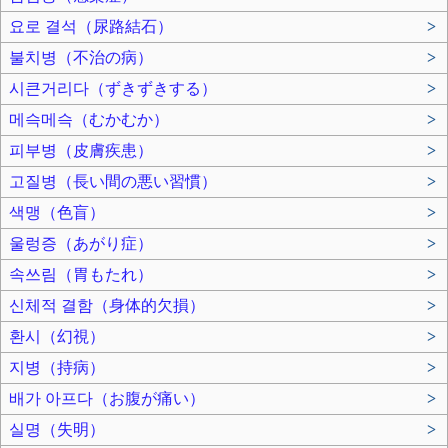
요로 결석（尿路結石）
>
불치병（不治の病）
>
시큰거리다（ずきずきする）
>
메슥메슥（むかむか）
>
피부병（皮膚疾患）
>
고질병（長い間の悪い習慣）
>
색맹（色盲）
>
울렁증（あがり症）
>
속쓰림（胃もたれ）
>
신체적 결함（身体的欠損）
>
환시（幻視）
>
지병（持病）
>
배가 아프다（お腹が痛い）
>
실명（失明）
>