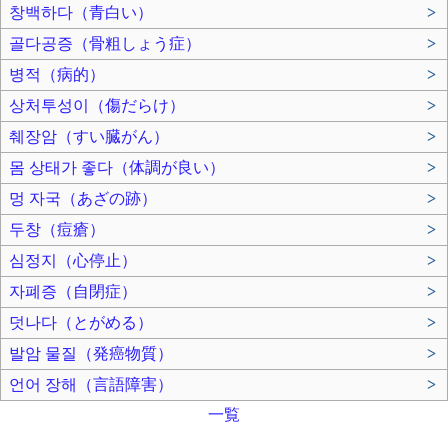
창백하다（青白い）
>
골다공증（骨粗しょう症）
>
병적（病的）
>
상처투성이（傷だらけ）
>
췌장암（すい臓がん）
>
몸 상태가 좋다（体調が良い）
>
멍 자국（あざの跡）
>
두창（痘瘡）
>
심정지（心停止）
>
자폐증（自閉症）
>
덧나다（とがめる）
>
발암 물질（発癌物質）
>
언어 장해（言語障害）
>
一覧