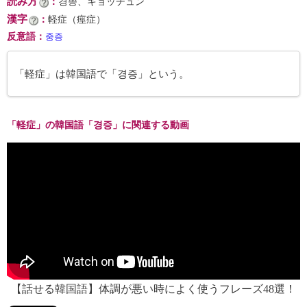
読み方
：
경쯩、キョッチュン
漢字
：
軽症（痙症）
反意語
：
중증
「軽症」は韓国語で「경증」という。
「軽症」の韓国語「경증」に関連する動画
【話せる韓国語】体調が悪い時によく使うフレーズ48選！