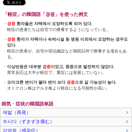
「軽症」の韓国語「경증」を使った例文
・
경증
환자들은 자택에서 요양하도록 되어 있다.
軽症の患者たちは自宅での療養するようになっている。
・
경증
환자가 자택이나 숙박시설 등 병원 이외에서 요양하는 경우도
있다.
軽症の患者が、自宅や宿泊施設など病院以外で療養する場合もあ
る。
・
이상반응은 대부분
경증
이었고, 중증으로 발전하지 않았다.
異常反応は大半が軽症で、重症には発展していない。
・
오미크론 변이가 델타 변이 보다
경증
으로 갈 가능성이 높다.
オミクロン株はデルタ株より軽症になる可能性が高い。
病気・症状の韓国語単語
재발（再発）
>
쑤시다（ずきずき痛む）
>
감염증（感染症）
>