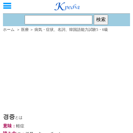
ホーム
＞
医療
＞
病気・症状
、
名詞
、
韓国語能力試験5・6級
경증
とは
意味
：
軽症