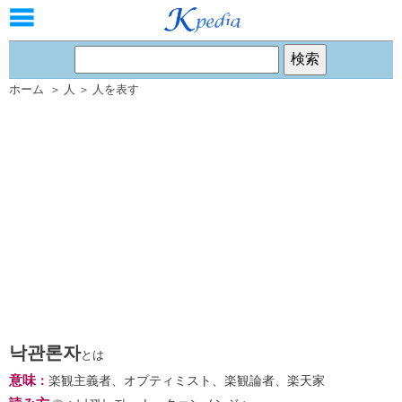
ホーム
＞
人
＞
人を表す
낙관론자
とは
意味
：
楽観主義者、オプティミスト、楽観論者、楽天家