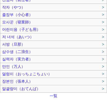
작자（やつ）
>
졸장부（小心者）
>
모사꾼（寝業師）
>
어린이용（子ども用）
>
저 녀석（あいつ）
>
서방（旦那）
>
삼수생（二浪生）
>
실력자（実力者）
>
만인（万人）
>
덜렁이（おっちょこちょい）
>
장본인（張本人）
>
말괄량이（おてんば）
>
一覧