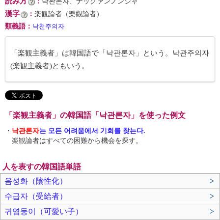
読み方
：
낙꽌논자、ナックァンノンジャ
漢字
：
楽観論者（樂觀論者）
類義語
：
낙천주의자
「楽観主義者」は韓国語で「낙관론자」という。낙관주의자
(楽観主義者)ともいう。
「楽観主義者」の韓国語「낙관론자」を使った例文
・
낙관론자
는 모든 어려움에서 기회를 찾는다.
楽観論者はすべての困難から機会を探す。
人を表すの韓国語単語
음성화（陰性化）
>
수급자（受給者）
>
귀염둥이（可愛い子）
>