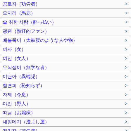
공로자（功労者）
>
모지리（馬鹿）
>
술 취한 사람（酔っ払い）
>
광팬（熱狂的ファン）
>
배불뚝이（太鼓腹のような人や物）
>
여자（女）
>
여인（女人）
>
무식쟁이（無学な者）
>
이단아（異端児）
>
철면피（恥知らず）
>
자제（令息）
>
야인（野人）
>
따님（お嬢様）
>
새침데기（澄まし屋）
>
전임자（前任者）
>