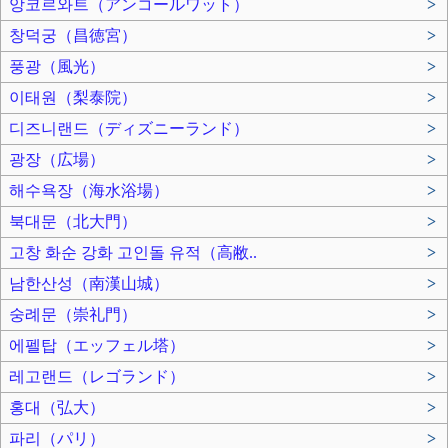
앙코르와트（アンコールワット）
>
창덕궁（昌徳宮）
>
풍광（風光）
>
이태원（梨泰院）
>
디즈니랜드（ディズニーランド）
>
광장（広場）
>
해수욕장（海水浴場）
>
북대문（北大門）
>
고창 화순 강화 고인돌 유적（高敝..
>
남한산성（南漢山城）
>
숭례문（崇礼門）
>
에펠탑（エッフェル塔）
>
레고랜드（レゴランド）
>
홍대（弘大）
>
파리（パリ）
>