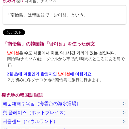
読み方
：
나미섬、ナミソム
「南怡島」は韓国語で「남이섬」という。
「南怡島」の韓国語「남이섬」を使った例文
・
남이섬
은 수도 서울에서 차로 약 1시간 거리에 있는 섬입니다.
南怡島(ナミソム)は、ソウルから車で約1時間のところにある島で
す。
・
2월 초에 겨울연가 촬영지인
남이섬
에 여행가요.
２月初めに冬ソナロケ地の南怡島に旅行に行きます。
観光地の韓国語単語
해운대해수욕장（海雲台の海水浴場）
>
핫 플레이스（ホットプレイス）
>
서울랜드（ソウルランド）
>