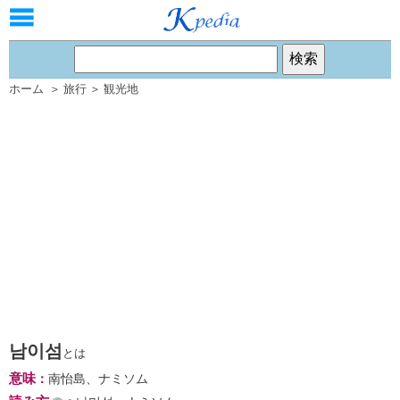
ホーム
＞
旅行
＞
観光地
남이섬
とは
意味
：
南怡島、ナミソム