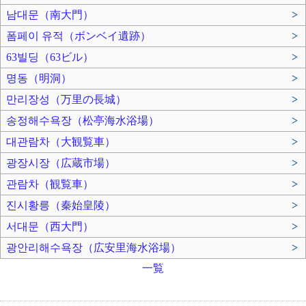
남대문（南大門）
>
폼페이 유적（ボンベイ遺跡）
>
63빌딩（63ビル）
>
명동（明洞）
>
만리장성（万里の長城）
>
송정해수욕장（松亭海水浴場）
>
대관람차（大観覧車）
>
광장시장（広蔵市場）
>
관람차（観覧車）
>
진시황릉（秦始皇陵）
>
서대문（西大門）
>
광안리해수욕장（広安里海水浴場）
>
一覧