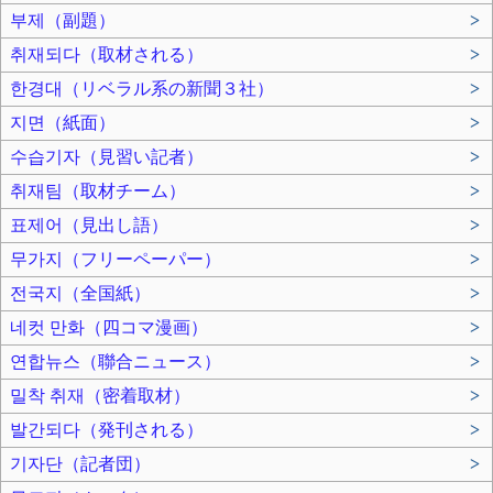
부제（副題）
>
취재되다（取材される）
>
한경대（リベラル系の新聞３社）
>
지면（紙面）
>
수습기자（見習い記者）
>
취재팀（取材チーム）
>
표제어（見出し語）
>
무가지（フリーペーパー）
>
전국지（全国紙）
>
네컷 만화（四コマ漫画）
>
연합뉴스（聯合ニュース）
>
밀착 취재（密着取材）
>
발간되다（発刊される）
>
기자단（記者団）
>