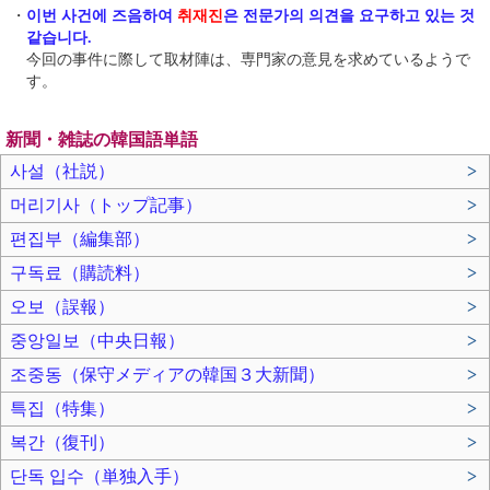
・
이번 사건에 즈음하여
취재진
은 전문가의 의견을 요구하고 있는 것
같습니다.
今回の事件に際して取材陣は、専門家の意見を求めているようで
す。
新聞・雑誌の韓国語単語
사설（社説）
>
머리기사（トップ記事）
>
편집부（編集部）
>
구독료（購読料）
>
오보（誤報）
>
중앙일보（中央日報）
>
조중동（保守メディアの韓国３大新聞）
>
특집（特集）
>
복간（復刊）
>
단독 입수（単独入手）
>