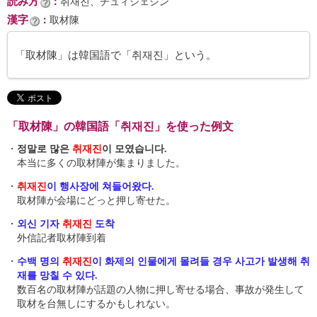
読み方
：
취재진、チュィジェジン
漢字
：
取材陳
「取材陳」は韓国語で「취재진」という。
「取材陳」の韓国語「취재진」を使った例文
・
정말로 많은
취재진
이 모였습니다.
本当に多くの取材陣が集まりました。
・
취재진
이 행사장에 쳐들어왔다.
取材陣が会場にどっと押し寄せた。
・
외신 기자
취재진
도착
外信記者取材陣到着
・
수백 명의
취재진
이 화제의 인물에게 몰려들 경우 사고가 발생해 취
재를 망칠 수 있다.
数百名の取材陣が話題の人物に押し寄せる場合、事故が発生して
取材を台無しにするかもしれない。