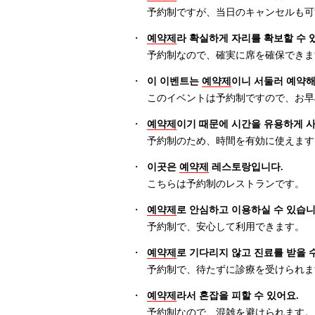
予約制ですが、当日のキャンセルも可
・
예약제
라 확실하게 자리를 확보할 수 
予約制なので、確実に席を確保できま
・
이 이벤트는
예약제
이니 서둘러 예약해
このイベントは予約制ですので、お早
・
예약제
이기 때문에 시간을 유용하게 사
予約制のため、時間を有効に使えます
・
이곳은
예약제
레스토랑입니다.
こちらは予約制のレストランです。
・
예약제
로 안심하고 이용하실 수 있습니
予約制で、安心して利用できます。
・
예약제
로 기다리지 않고 진료를 받을 
予約制で、待たずに診療を受けられま
・
예약제
라서 혼잡을 피할 수 있어요.
予約制なので、混雑を避けられます。