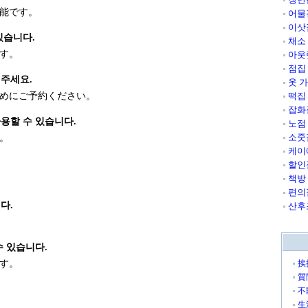
能です。
어물
이삿
있습니다.
채소
す。
아웃
점집
주세요.
옷 
めにご予約ください。
떡집
잡화
용할 수 있습니다.
노점
소줏
。
케이
할인
책방
편의
다.
산후
수 있습니다.
す。
挨
質
不
生