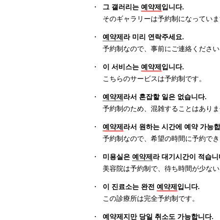
・
그 갤러리는
예약제
입니다.
そのギャラリーは予約制になっていま
・
예약제
라 미리 연락주세요.
予約制なので、事前にご連絡ください
・
이 서비스는
예약제
입니다.
こちらのサービスは予約制です。
・
예약제
라서 혼잡할 일은 없습니다.
予約制のため、混雑することはありま
・
예약제
라서 원하는 시간에 예약 가능합
予約制なので、希望の時間に予約でき
・
미용실은
예약제
라 대기시간이 적습니
美容院は予約制で、待ち時間が少ない
・
이 진료소는 완전
예약제
입니다.
この診療所は完全予約制です。
・
예약제
지만 당일 취소도 가능합니다.