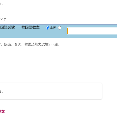
う。
ディア
韓国語試験
韓国語教室
全体
前
、
販売
、
名詞
、
韓国語能力試験5・6級
う。
例文