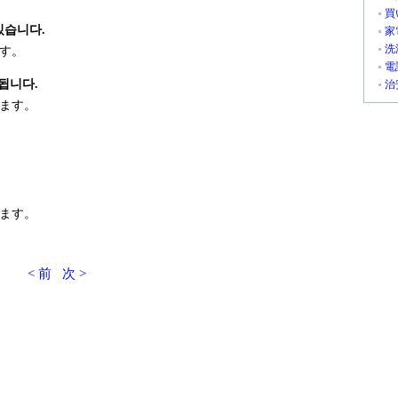
買
있습니다.
家
洗
す。
電
됩니다.
治
ます。
ます。
< 前
次 >