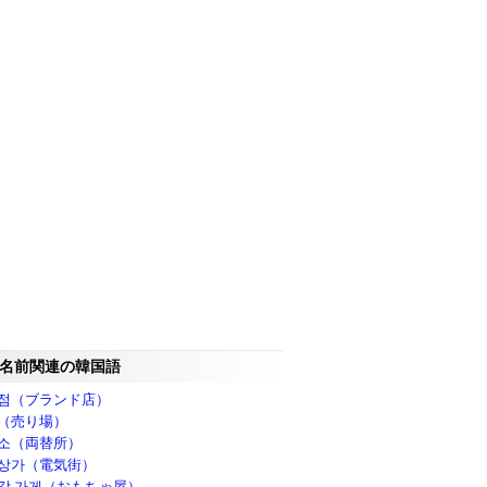
名前関連の韓国語
점（ブランド店）
（売り場）
소（両替所）
상가（電気街）
감 가게（おもちゃ屋）