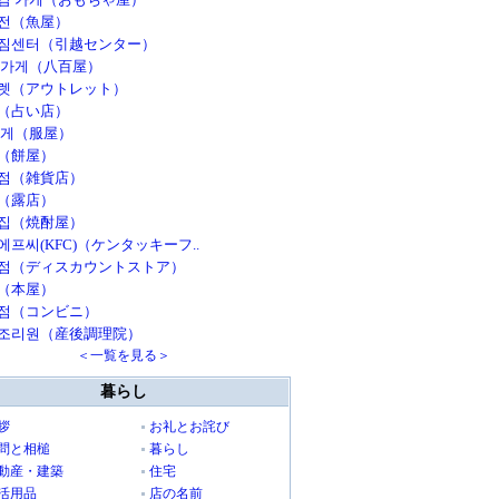
전（魚屋）
짐센터（引越センター）
 가게（八百屋）
렛（アウトレット）
（占い店）
가게（服屋）
（餅屋）
점（雑貨店）
（露店）
집（焼酎屋）
에프씨(KFC)（ケンタッキーフ..
점（ディスカウントストア）
（本屋）
점（コンビニ）
조리원（産後調理院）
＜一覧を見る＞
暮らし
拶
お礼とお詫び
問と相槌
暮らし
動産・建築
住宅
活用品
店の名前