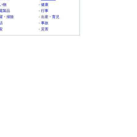
い物
健康
電製品
行事
濯・掃除
出産・育児
話
事故
安
災害