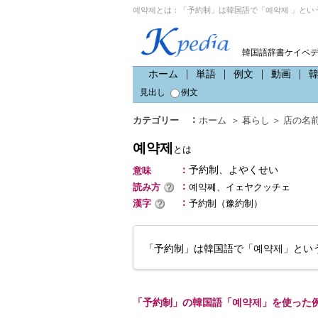
예약제とは：「予約制」は韓国語で「예약제 」とい
韓国語辞書ケイペ
ホーム
単語
例文
動画
見出し
例文
：
カテゴリー
ホーム
＞
暮らし
＞
店の名
예약제
とは
：
予約制、よやくせい
意味
：
読み方
예약쩨、イェヤクッチェ
：
漢字
予約制（豫約制）
「予約制」は韓国語で「예약제」とい
「予約制」の韓国語「예약제」を使った