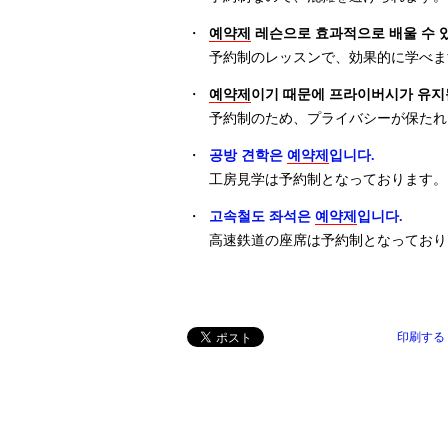
・
예약제
레슨으로 효과적으로 배울 수 
予約制のレッスンで、効果的に学べま
・
예약제
이기 때문에 프라이버시가 유지
予約制のため、プライバシーが保たれ
・
공방 견학은
예약제
입니다.
工房見学は予約制となっております。
・
고속철도 좌석은
예약제
입니다.
高速鉄道の座席は予約制となっており
印刷する