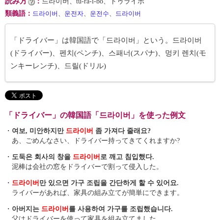
読み方
：
드라이버、tŭ-ra-i-bŏ、トゥライボ
類義語
：
드라이버
、
운전자
、
운전수
、
드라이버
「ドライバー」は韓国語で「드라이버」という。드라이버
(ドライバー)、펜치(ペンチ)、스패너(スパナ)、멍키 렌치(モ
ンキーレンチ)、드릴(ドリル)
「ドライバー」の韓国語「드라이버」を使った例文
・
여보, 미안하지만
드라이버
좀 가져다 줄래요?
あ、ごめんなさい、ドライバー持ってきてくれますか?
・
도둑은 회사의 창을
드라이버
로 깨고 침입했다.
泥棒は会社の窓をドライバーで割って侵入した。
・
드라이버
만 있으면 가구 조립을 간단하게 할 수 있어요.
ライバーがあれば、家具の組み立てが簡単にできます。
・
아버지는
드라이버
를 사용하여 가구를 조립했습니다.
父はドライバーを使って家具を組み立てました。