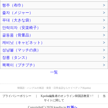
행주（布巾）
>
줄자（メジャー）
>
푸대（大きな袋）
>
안락의자（安楽椅子）
>
골동품（骨董品）
>
캐비닛（キャビネット）
>
성냥불（マッチの炎）
>
장롱（タンス）
>
뽁뽁이（プチプチ）
>
一覧
韓国語・ハングルの単語・発音・日常会話ならケイペディア(Kpedia)
プライバシーポリシー
｜
Kpedia編集者のオンライン韓国語教室！!
｜
当
サイトに関して
Copyright(C) 2026 kpedia.jp
PC版へ