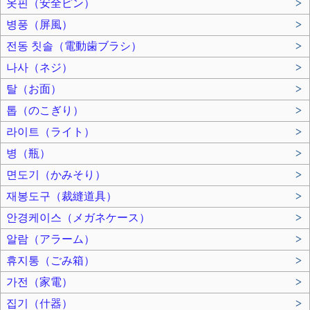
옷핀（安全ピン）
>
병풍（屏風）
>
전동 칫솔（電動歯ブラシ）
>
나사（ネジ）
>
탈（お面）
>
톱（のこぎり）
>
라이트（ライト）
>
병（瓶）
>
면도기（かみそり）
>
재봉도구（裁縫道具）
>
안경케이스（メガネケース）
>
알람（アラーム）
>
휴지통（ごみ箱）
>
가전（家電）
>
집기（什器）
>