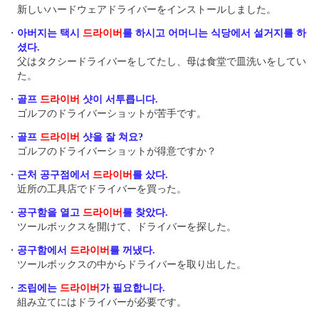
新しいハードウェアドライバーをインストールしました。
・
아버지는 택시
드라이버
를 하시고 어머니는 식당에서 설거지를 하
셨다.
父はタクシードライバーをしてたし、母は食堂で皿洗いをしてい
た。
・
골프
드라이버
샷이 서투릅니다.
ゴルフのドライバーショットが苦手です。
・
골프
드라이버
샷을 잘 쳐요?
ゴルフのドライバーショットが得意ですか？
・
근처 공구점에서
드라이버
를 샀다.
近所の工具店でドライバーを買った。
・
공구함을 열고
드라이버
를 찾았다.
ツールボックスを開けて、ドライバーを探した。
・
공구함에서
드라이버
를 꺼냈다.
ツールボックスの中からドライバーを取り出した。
・
조립에는
드라이버
가 필요합니다.
組み立てにはドライバーが必要です。