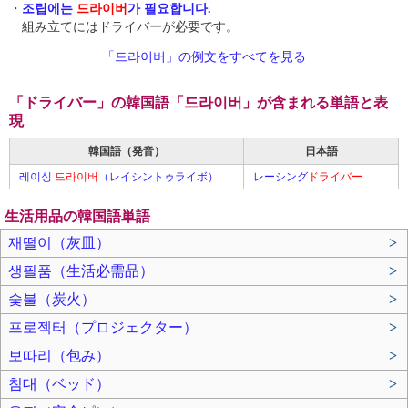
・
조립에는
드라이버
가 필요합니다.
組み立てにはドライバーが必要です。
「드라이버」の例文をすべてを見る
「ドライバー」の韓国語「드라이버」が含まれる単語と表
現
韓国語（発音）
日本語
레이싱
드라이버
（レイシントゥライボ）
レーシング
ドライバー
生活用品の韓国語単語
재떨이（灰皿）
>
생필품（生活必需品）
>
숯불（炭火）
>
프로젝터（プロジェクター）
>
보따리（包み）
>
침대（ベッド）
>