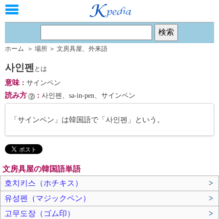
ホーム
＞
場所
＞
文房具屋
、
外来語
사인펜
とは
意味
：
サインペン
読み方
：
사인펜、sa-in-pen、サインペン
「サインペン」は韓国語で「사인펜」という。
文房具屋の韓国語単語
호치키스（ホチキス）
>
유성펜（マジックペン）
>
고무도장（ゴム印）
>