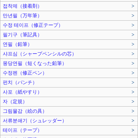
접착제（接着剤）
>
만년필（万年筆）
>
수정 테이프（修正テープ）
>
필기구（筆記具）
>
연필（鉛筆）
>
샤프심（シャープペンシルの芯）
>
몽당연필（短くなった鉛筆）
>
수정펜（修正ペン）
>
펀치（パンチ）
>
사포（紙やすり）
>
자（定規）
>
그림물감（絵の具）
>
서류분쇄기（シュレッダー）
>
테이프（テープ）
>