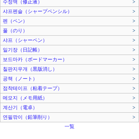
수정액（修正液）
>
샤프펜슬（シャープペンシル）
>
펜（ペン）
>
풀（のり）
>
샤프（シャーペン）
>
일기장（日記帳）
>
보드마카（ボードマーカー）
>
칠판지우개（黒版消し）
>
공책（ノート）
>
점착테이프（粘着テープ）
>
메모지（メモ用紙）
>
계산기（電卓）
>
연필깎이（鉛筆削り）
>
一覧