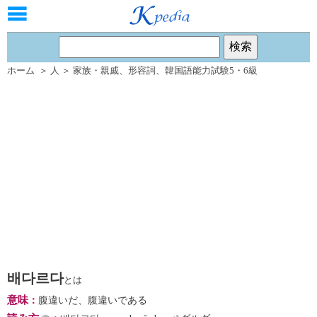
ホーム
＞
人
＞
家族・親戚
、
形容詞
、
韓国語能力試験5・6級
배다르다
とは
意味
：
腹違いだ、腹違いである