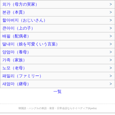
외가（母方の実家）
>
본관（本貫）
>
할아버지（おじいさん）
>
큰아이（上の子）
>
배필（配偶者）
>
딸내미（娘を可愛くいう言葉）
>
양엄마（養母）
>
가족（家族）
>
노모（老母）
>
패밀리（ファミリー）
>
새엄마（継母）
>
一覧
韓国語・ハングルの単語・発音・日常会話ならケイペディア(Kpedia)