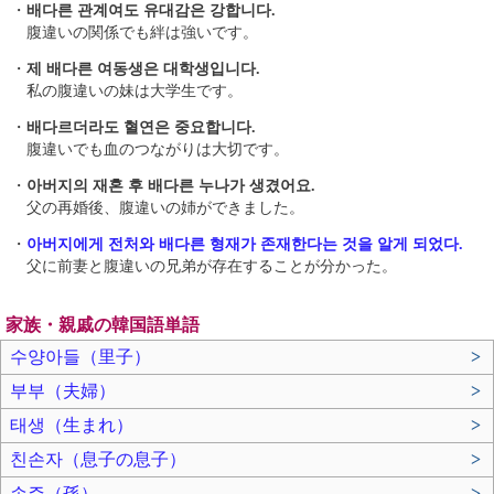
・
배다른 관계여도 유대감은 강합니다.
腹違いの関係でも絆は強いです。
・
제 배다른 여동생은 대학생입니다.
私の腹違いの妹は大学生です。
・
배다르더라도 혈연은 중요합니다.
腹違いでも血のつながりは大切です。
・
아버지의 재혼 후 배다른 누나가 생겼어요.
父の再婚後、腹違いの姉ができました。
・
아버지에게 전처와 배다른 형재가 존재한다는 것을 알게 되었다.
父に前妻と腹違いの兄弟が存在することが分かった。
家族・親戚の韓国語単語
수양아들（里子）
>
부부（夫婦）
>
태생（生まれ）
>
친손자（息子の息子）
>
손주（孫）
>