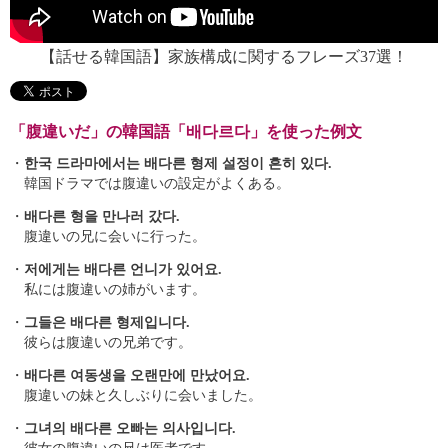
【話せる韓国語】家族構成に関するフレーズ37選！
「腹違いだ」の韓国語「배다르다」を使った例文
・
한국 드라마에서는 배다른 형제 설정이 흔히 있다.
韓国ドラマでは腹違いの設定がよくある。
・
배다른 형을 만나러 갔다.
腹違いの兄に会いに行った。
・
저에게는 배다른 언니가 있어요.
私には腹違いの姉がいます。
・
그들은 배다른 형제입니다.
彼らは腹違いの兄弟です。
・
배다른 여동생을 오랜만에 만났어요.
腹違いの妹と久しぶりに会いました。
・
그녀의 배다른 오빠는 의사입니다.