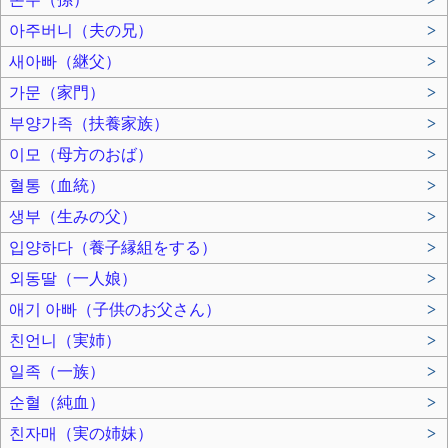
아주버니（夫の兄）
>
새아빠（継父）
>
가문（家門）
>
부양가족（扶養家族）
>
이모（母方のおば）
>
혈통（血統）
>
생부（生みの父）
>
입양하다（養子縁組をする）
>
외동딸（一人娘）
>
애기 아빠（子供のお父さん）
>
친언니（実姉）
>
일족（一族）
>
순혈（純血）
>
친자매（実の姉妹）
>