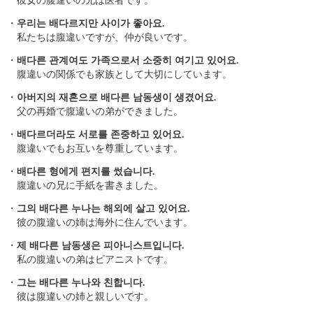
彼女の腹違いの兄は医者です。
・
우리는 배다르지만 사이가 좋아요.
私たちは腹違いですが、仲が良いです。
・
배다른 관계여도 가족으로서 소중히 여기고 있어요.
腹違いの関係でも家族として大切にしています。
・
아버지의 재혼으로 배다른 남동생이 생겼어요.
父の再婚で腹違いの弟ができました。
・
배다르더라도 서로를 존중하고 있어요.
腹違いでもお互いを尊重しています。
・
배다른 형에게 편지를 썼습니다.
腹違いの兄に手紙を書きました。
・
그의 배다른 누나는 해외에 살고 있어요.
彼の腹違いの姉は海外に住んでいます。
・
제 배다른 남동생은 피아니스트입니다.
私の腹違いの弟はピアニストです。
・
그는 배다른 누나와 친합니다.
彼は腹違いの姉と親しいです。