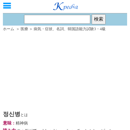
ホーム
＞
医療
＞
病気・症状
、
名詞
、
韓国語能力試験3・4級
정신병
とは
意味
：
精神病