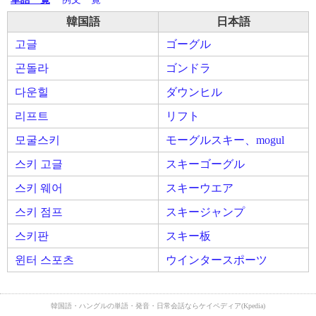
韓国語
日本語
고글
ゴーグル
곤돌라
ゴンドラ
다운힐
ダウンヒル
리프트
リフト
모굴스키
モーグルスキー、mogul
스키 고글
スキーゴーグル
스키 웨어
スキーウエア
스키 점프
スキージャンプ
스키판
スキー板
윈터 스포츠
ウインタースポーツ
韓国語・ハングルの単語・発音・日常会話ならケイペディア(Kpedia)