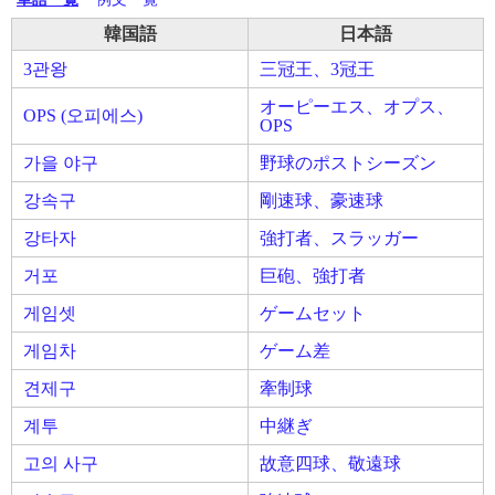
韓国語
日本語
3관왕
三冠王、3冠王
オーピーエス、オプス、
OPS (오피에스)
OPS
가을 야구
野球のポストシーズン
강속구
剛速球、豪速球
강타자
強打者、スラッガー
거포
巨砲、強打者
게임셋
ゲームセット
게임차
ゲーム差
견제구
牽制球
계투
中継ぎ
고의 사구
故意四球、敬遠球