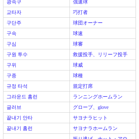
광속구
強速球
교타자
巧打者
구단주
球団オーナー
구속
球速
구심
球審
구원 투수
救援投手、リリーフ投手
구위
球威
구종
球種
규정 타석
規定打席
그라운드 홈런
ランニングホームラン
글러브
グローブ、glove
끝내기 안타
サヨナラヒット
끝내기 홈런
サヨナラホームラン
振り逃げ、ナット・アウ