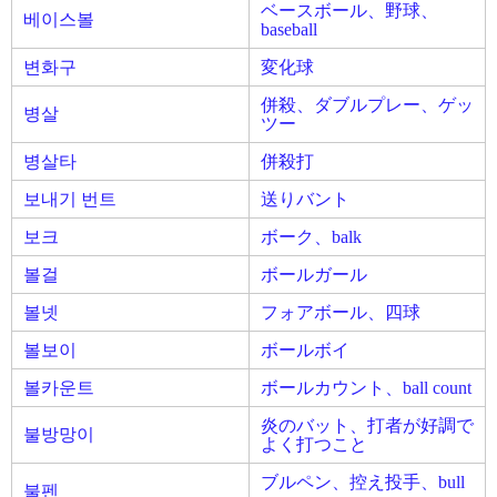
ベースボール、野球、
베이스볼
baseball
변화구
変化球
併殺、ダブルプレー、ゲッ
병살
ツー
병살타
併殺打
보내기 번트
送りバント
보크
ボーク、balk
볼걸
ボールガール
볼넷
フォアボール、四球
볼보이
ボールボイ
볼카운트
ボールカウント、ball count
炎のバット、打者が好調で
불방망이
よく打つこと
ブルペン、控え投手、bull
불펜