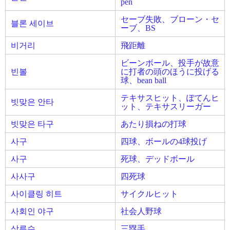
pen
セーブ失敗、ブローン・セ
블론 세이브
ーブ、BS
비거리
飛距離
ビーンボール、投手が故意
빈볼
に打者の頭のほうに投げる
球、bean ball
テキサスヒット、ぽてんヒ
빗맞은 안타
ット、テキサスリーガー
빗맞은 타구
あたり損ねの打球
사구
四球、ボールの4球投げ
사구
死球、デッドボール
사사구
四死球
사이클링 히트
サイクルヒット
사회인 야구
社会人野球
삼루수
三塁手