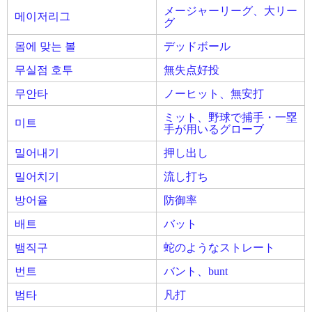
メージャーリーグ、大リー
메이저리그
グ
몸에 맞는 볼
デッドボール
무실점 호투
無失点好投
무안타
ノーヒット、無安打
ミット、野球で捕手・一塁
미트
手が用いるグローブ
밀어내기
押し出し
밀어치기
流し打ち
방어율
防御率
배트
バット
뱀직구
蛇のようなストレート
번트
バント、bunt
범타
凡打