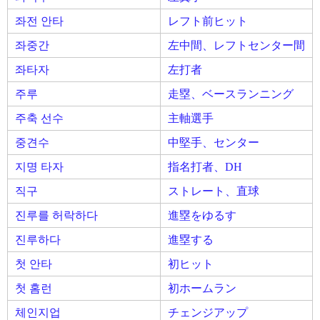
좌전 안타
レフト前ヒット
좌중간
左中間、レフトセンター間
좌타자
左打者
주루
走塁、ベースランニング
주축 선수
主軸選手
중견수
中堅手、センター
지명 타자
指名打者、DH
직구
ストレート、直球
진루를 허락하다
進塁をゆるす
진루하다
進塁する
첫 안타
初ヒット
첫 홈런
初ホームラン
체인지업
チェンジアップ