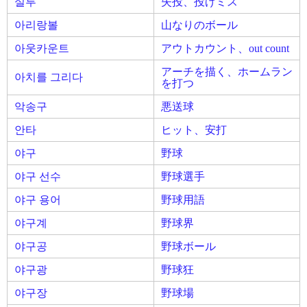
실투
失投、投げミス
아리랑볼
山なりのボール
아웃카운트
アウトカウント、out count
アーチを描く、ホームラン
아치를 그리다
を打つ
악송구
悪送球
안타
ヒット、安打
야구
野球
야구 선수
野球選手
야구 용어
野球用語
야구계
野球界
야구공
野球ボール
야구광
野球狂
야구장
野球場