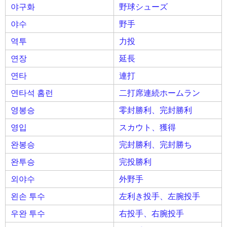
야구화
野球シューズ
야수
野手
역투
力投
연장
延長
연타
連打
연타석 홈런
二打席連続ホームラン
영봉승
零封勝利、完封勝利
영입
スカウト、獲得
완봉승
完封勝利、完封勝ち
완투승
完投勝利
외야수
外野手
왼손 투수
左利き投手、左腕投手
우완 투수
右投手、右腕投手