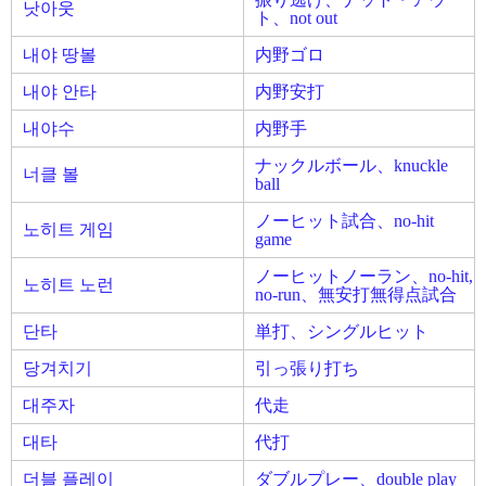
낫아웃
ト、not out
내야 땅볼
内野ゴロ
내야 안타
内野安打
내야수
内野手
ナックルボール、knuckle
너클 볼
ball
ノーヒット試合、no-hit
노히트 게임
game
ノーヒットノーラン、no‐hit,
노히트 노런
no‐run、無安打無得点試合
단타
単打、シングルヒット
당겨치기
引っ張り打ち
대주자
代走
대타
代打
더블 플레이
ダブルプレー、double play