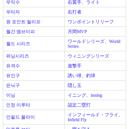
우익수
右翼手、ライト
우타자
右打者
원 포인트 릴리프
ワンポイントリリーフ
월간 엠브이피
月間MVP
ワールドシリーズ、World
월드 시리즈
Series
위닝시리즈
ウィニングシリーズ
유격수
遊撃手
유인구
誘い球、釣球
은닉구
隠し玉
이닝
イニング、inning
인정 이루타
認定二塁打
インフィールド・フライ、
인필드 플라이
Infield Fly