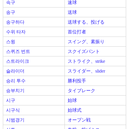
속구
速球
송구
送球
송구하다
送球する、投げる
수위 타자
首位打者
스윙
スイング、素振り
스퀴즈 번트
スクイズバント
스트라이크
ストライク、strike
슬라이더
スライダー、slider
승리 투수
勝利投手
승부치기
タイブレーク
시구
始球
시구식
始球式
시범경기
オープン戦