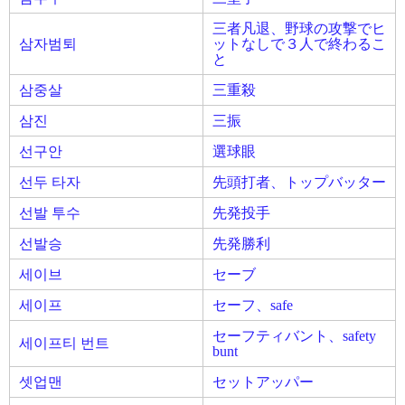
三者凡退、野球の攻撃でヒ
삼자범퇴
ットなしで３人で終わるこ
と
삼중살
三重殺
삼진
三振
선구안
選球眼
선두 타자
先頭打者、トップバッター
선발 투수
先発投手
선발승
先発勝利
세이브
セーブ
세이프
セーフ、safe
セーフティバント、safety
세이프티 번트
bunt
셋업맨
セットアッパー