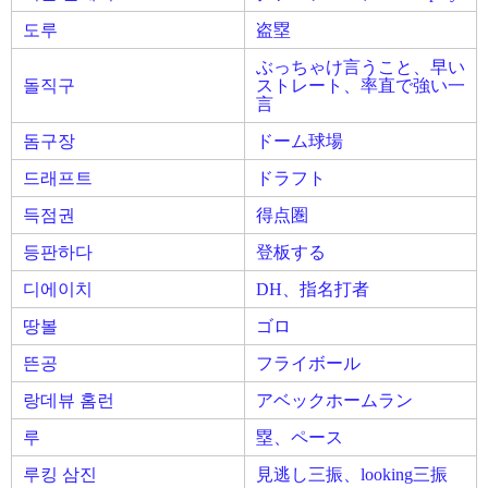
도루
盗塁
ぶっちゃけ言うこと、早い
돌직구
ストレート、率直で強い一
言
돔구장
ドーム球場
드래프트
ドラフト
득점권
得点圏
등판하다
登板する
디에이치
DH、指名打者
땅볼
ゴロ
뜬공
フライボール
랑데뷰 홈런
アベックホームラン
루
塁、ペース
루킹 삼진
見逃し三振、looking三振