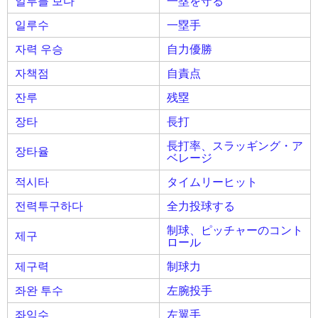
일루를 보다
一塁を守る
일루수
一塁手
자력 우승
自力優勝
자책점
自責点
잔루
残塁
장타
長打
長打率、スラッギング・ア
장타율
ベレージ
적시타
タイムリーヒット
전력투구하다
全力投球する
制球、ピッチャーのコント
제구
ロール
제구력
制球力
좌완 투수
左腕投手
좌익수
左翼手