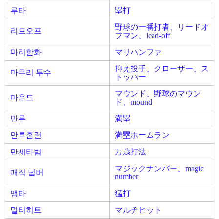
루타
塁打
野球の一番打者、リードオ
리드오프
フマン、lead-off
마리한화
マリハンファ
抑え投手、クローザー、ス
마무리 투수
トッパー
マウンド、野球のマウン
마운드
ド、mound
만루
満塁
만루홈런
満塁ホームラン
만세타법
万歳打法
マジックナンバー、magic
매직 넘버
number
맹타
猛打
멀티히트
マルチヒット