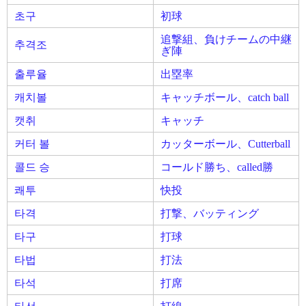
초구
初球
追撃組、負けチームの中継
추격조
ぎ陣
출루율
出塁率
캐치볼
キャッチボール、catch ball
캣취
キャッチ
커터 볼
カッターボール、Cutterball
콜드 승
コールド勝ち、called勝
쾌투
快投
타격
打撃、バッティング
타구
打球
타법
打法
타석
打席