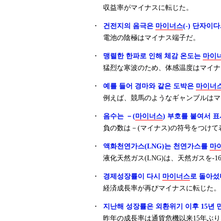
収益率がマイナスに転じた。
・
건전지의 음극은
마이너스
(-) 단자이다
電池の陰極はマイナス端子だ。
・
맹렬한 한파로 인해 체감 온도는
마이
猛烈な寒波のため、体感温度はマイナ
・
예를 들어 경마와 같은 도박은
마이너
例えば、競馬のようなギャンブルはマ
・
음수는 －(
마이너스
) 부호를 붙여서 
負の数は－(マイナス)の符号をつけて
・
액화천연가스(LNG)는 천연가스를
마
液化天然ガス(LNG)は、天然ガスを-
・
경제성장률이 다시
마이너스
로 돌아섰
経済成長率が再びマイナスに転じた。
・
지난해 성장률은 외환위기 이후 15년
昨年の成長率は通貨危機以来15年ぶ