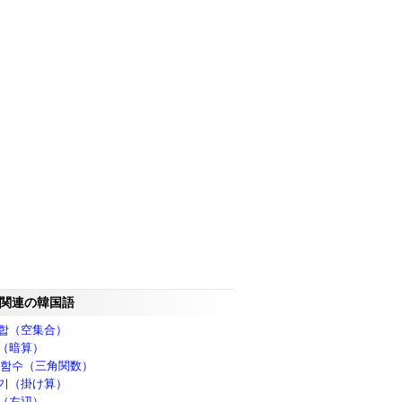
関連の韓国語
합（空集合）
（暗算）
 함수（三角関数）
기（掛け算）
（左辺）