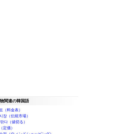
物関連の韓国語
표（料金表）
시장（伝統市場）
 깎다（値切る）
（定価）
쇼핑（ウィンドショッピング）