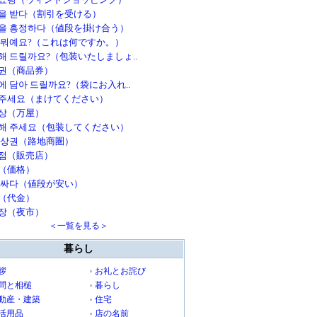
을 받다（割引を受ける）
을 흥정하다（値段を掛け合う）
 뭐예요?（これは何ですか。）
해 드릴까요?（包装いたしましょ..
권（商品券）
에 담아 드릴까요?（袋にお入れ..
주세요（まけてください）
상（万屋）
해 주세요（包装してください）
 상권（路地商圏）
점（販売店）
（価格）
 싸다（値段が安い）
（代金）
장（夜市）
＜一覧を見る＞
暮らし
拶
お礼とお詫び
問と相槌
暮らし
動産・建築
住宅
活用品
店の名前