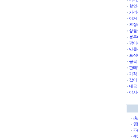
할인
가격
이거
포장
상품
봉투
깎아
만물
포장
골목
판매
가격
값이
대금
야시
挨
質
不
生