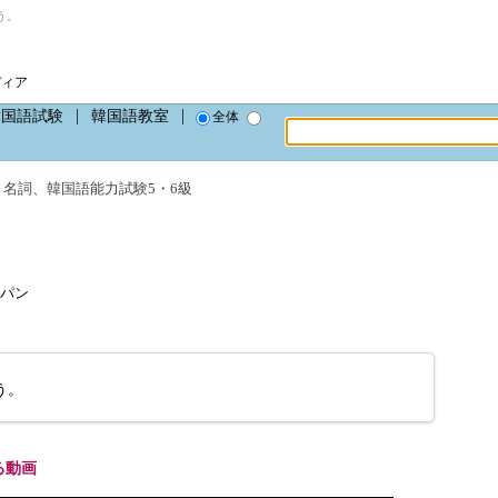
う。
ディア
韓国語試験
韓国語教室
全体
、
名詞
、
韓国語能力試験5・6級
クパン
う。
る動画