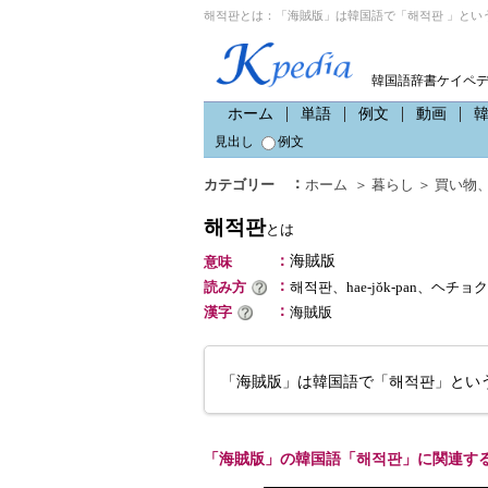
해적판とは：「海賊版」は韓国語で「해적판 」とい
韓国語辞書ケイペ
ホーム
単語
例文
動画
見出し
例文
：
カテゴリー
ホーム
＞
暮らし
＞
買い物
해적판
とは
：
海賊版
意味
：
読み方
해적판、hae-jŏk-pan、ヘチョ
：
漢字
海賊版
「海賊版」は韓国語で「해적판」とい
「海賊版」の韓国語「해적판」に関連す