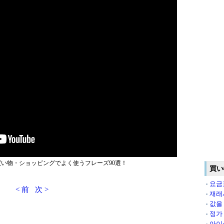
い物・ショッピングでよく使うフレーズ90選！
買い
요금
< 前
次 >
재래
값을
정가
아이