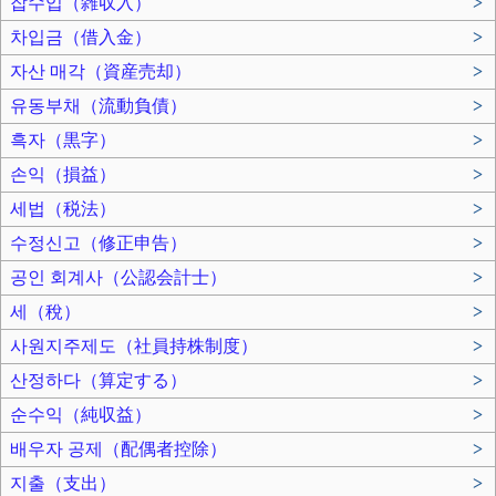
잡수입（雑収入）
>
차입금（借入金）
>
자산 매각（資産売却）
>
유동부채（流動負債）
>
흑자（黒字）
>
손익（損益）
>
세법（税法）
>
수정신고（修正申告）
>
공인 회계사（公認会計士）
>
세（稅）
>
사원지주제도（社員持株制度）
>
산정하다（算定する）
>
순수익（純収益）
>
배우자 공제（配偶者控除）
>
지출（支出）
>