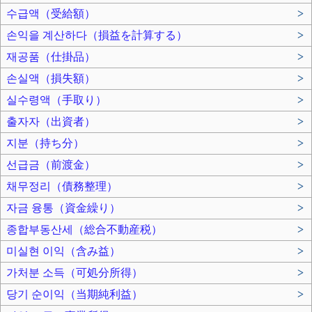
수급액（受給額）
>
손익을 계산하다（損益を計算する）
>
재공품（仕掛品）
>
손실액（損失額）
>
실수령액（手取り）
>
출자자（出資者）
>
지분（持ち分）
>
선급금（前渡金）
>
채무정리（債務整理）
>
자금 융통（資金繰り）
>
종합부동산세（総合不動産税）
>
미실현 이익（含み益）
>
가처분 소득（可処分所得）
>
당기 순이익（当期純利益）
>