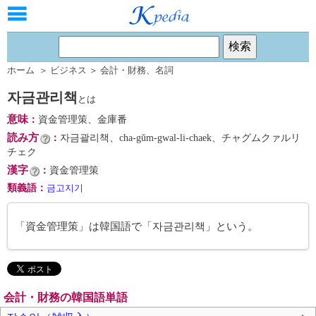
ホーム
＞
ビジネス
＞
会計・財務
、
名詞
자금관리책
とは
意味
：
資金管理策、金庫番
読み方
：
자금괄리책、cha-gŭm-gwal-li-chaek、チャグムクァルリ
チェク
漢字
：
資金管理策
類義語
：
금고지기
「資金管理策」は韓国語で「자금관리책」という。
会計・財務の韓国語単語