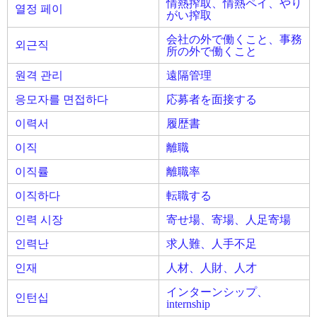
情熱搾取、情熱ペイ、やり
열정 페이
がい搾取
会社の外で働くこと、事務
외근직
所の外で働くこと
원격 관리
遠隔管理
응모자를 면접하다
応募者を面接する
이력서
履歴書
이직
離職
이직률
離職率
이직하다
転職する
인력 시장
寄せ場、寄場、人足寄場
인력난
求人難、人手不足
인재
人材、人財、人才
インターンシップ、
인턴십
internship