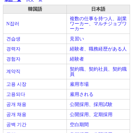
韓国語
日本語
複数の仕事を持つ人、副業
N잡러
ワーカー、マルチジョブワ
ーカー
견습생
見習い
경력자
経験者、職務経歴がある人
경험자
経験者
契約職、契約社員、契約職
계약직
員
고용 시장
雇用市場
고용되다
雇用される
공개 채용
公開採用、採用試験
공개 채용
公開採用、定期採用
공백 기간
空白期間