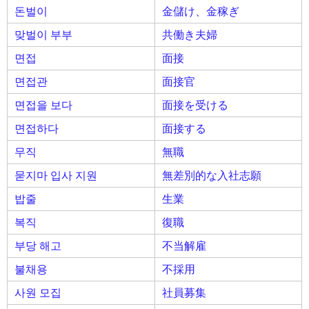
돈벌이
金儲け、金稼ぎ
맞벌이 부부
共働き夫婦
면접
面接
면접관
面接官
면접을 보다
面接を受ける
면접하다
面接する
무직
無職
묻지마 입사 지원
無差別的な入社志願
밥줄
生業
복직
復職
부당 해고
不当解雇
불채용
不採用
사원 모집
社員募集