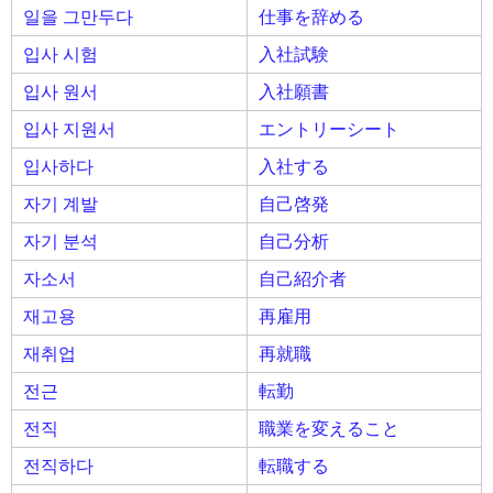
일을 그만두다
仕事を辞める
입사 시험
入社試験
입사 원서
入社願書
입사 지원서
エントリーシート
입사하다
入社する
자기 계발
自己啓発
자기 분석
自己分析
자소서
自己紹介者
재고용
再雇用
재취업
再就職
전근
転勤
전직
職業を変えること
전직하다
転職する