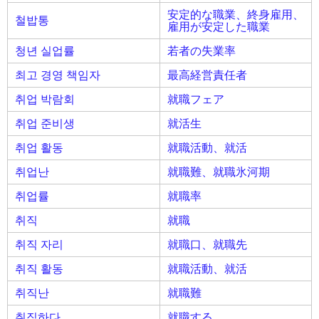
安定的な職業、終身雇用、
철밥통
雇用が安定した職業
청년 실업률
若者の失業率
최고 경영 책임자
最高経営責任者
취업 박람회
就職フェア
취업 준비생
就活生
취업 활동
就職活動、就活
취업난
就職難、就職氷河期
취업률
就職率
취직
就職
취직 자리
就職口、就職先
취직 활동
就職活動、就活
취직난
就職難
취직하다
就職する