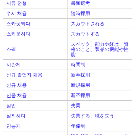
서류 전형
書類選考
수시 채용
随時採用
스카웃되다
スカウトされる
스카웃하다
スカウトする
スペック、能力や経歴、資
스펙
格のこと、製品の機能や性
能
시간제
時間制
신규 졸업자 채용
新卒採用
신규 채용
新規採用
신졸 채용
新卒採用
실업
失業
실직하다
失業する、職を失う
연봉제
年俸制