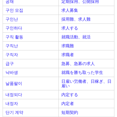
공채
定期採用、公開採用
구인 모집
求人募集
구인난
採用難、求人難
구인하다
求人する
구직 활동
就職活動、就活
구직난
求職難
구직자
求職者
급구
急募、急募の求人
낙바생
就職を勝ち取った学生
日雇い労働者、日稼ぎ、日
날품팔이
雇い
내정되다
内定する
내정자
内定者
단기 계약
短期契約