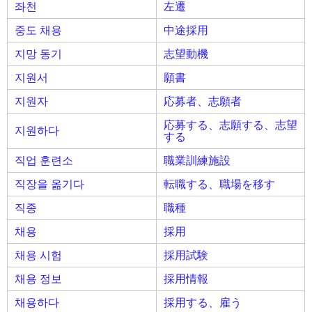
좌천
左遷
중도 채용
中途採用
지망 동기
志望動機
지원서
願書
지원자
応募者、志願者
応募する、志願する、志望
지원하다
する
직업 훈련소
職業訓練施設
직장을 옮기다
転職する、職場を移す
직종
職種
채용
採用
채용 시험
採用試験
채용 정보
採用情報
채용하다
採用する、雇う