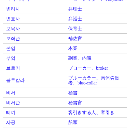
변리사
弁理士
변호사
弁護士
보육사
保育士
보좌관
補佐官
본업
本業
부업
副業、内職
브로커
ブローカー、broker
ブルーカラー、肉体労働
블루칼라
者、blue-collar
비서
秘書
비서관
秘書官
삐끼
客引きする人、客引き
사공
船頭