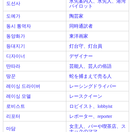
水先案内人、水先人、港湾
도선사
パイロット
도예가
陶芸家
동시 통역자
同時通訳者
동양화가
東洋画家
등대지기
灯台守、灯台員
디자이너
デザイナー
딴따라
芸能人、芸人の俗語
땅꾼
蛇を捕まえて売る人
레이싱 드라이버
レーシングドライバー
레이싱 모델
レースクイーン
로비스트
ロビイスト、lobbyist
리포터
レポーター、reporter
女主人、バーや喫茶店、ス
마담
ナックのママ