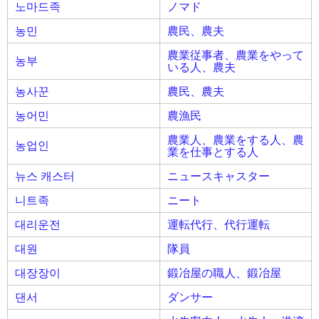
노마드족
ノマド
농민
農民、農夫
農業従事者、農業をやって
농부
いる人、農夫
농사꾼
農民、農夫
농어민
農漁民
農業人、農業をする人、農
농업인
業を仕事とする人
뉴스 캐스터
ニュースキャスター
니트족
ニート
대리운전
運転代行、代行運転
대원
隊員
대장장이
鍛冶屋の職人、鍛冶屋
댄서
ダンサー