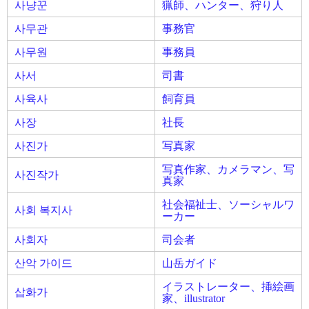
사냥꾼
猟師、ハンター、狩り人
사무관
事務官
사무원
事務員
사서
司書
사육사
飼育員
사장
社長
사진가
写真家
写真作家、カメラマン、写
사진작가
真家
社会福祉士、ソーシャルワ
사회 복지사
ーカー
사회자
司会者
산악 가이드
山岳ガイド
イラストレーター、挿絵画
삽화가
家、illustrator