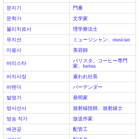
문지기
門番
문학가
文学家
물리치료사
理学療法士
뮤지션
ミュージシャン、musician
미용사
美容師
バリスタ、コーヒー専門
바리스타
家、barista
바지사장
雇われ社長
바텐더
バーテンダー
발명가
発明家
방사선사
放射線技師、放射線士
방송 작가
放送作家
배관공
配管工