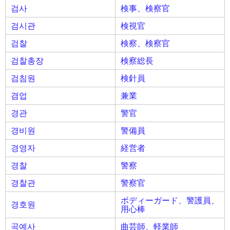
검사
検事、検察官
검시관
検視官
검찰
検察、検察官
검찰총장
検察総長
검침원
検針員
겸업
兼業
경관
警官
경비원
警備員
경영자
経営者
경찰
警察
경찰관
警察官
ボディーガード、警護員、
경호원
用心棒
곡예사
曲芸師、軽業師