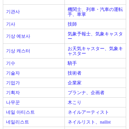
機関士、列車・汽車の運転
기관사
手、車掌
기사
技師
気象予報士、気象キャスタ
기상 예보사
ー
お天気キャスター、気象キ
기상 캐스터
ャスター
기수
騎手
기술자
技術者
기업가
企業家
기획자
プランナ、企画者
나무꾼
木こり
네일 아티스트
ネイルアーティスト
네일리스트
ネイルリスト、nailist