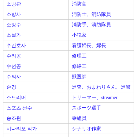
소방관
消防官
소방사
消防士、消防隊員
소방수
消防手、消防隊員
소설가
小説家
수간호사
看護婦長、婦長
수리공
修理工
수선공
修繕工
수의사
獣医師
순경
巡査、おまわりさん、巡警
스트리머
トリーマー、streamer
스포츠 선수
スポーツ選手
승조원
乗組員
시나리오 작가
シナリオ作家