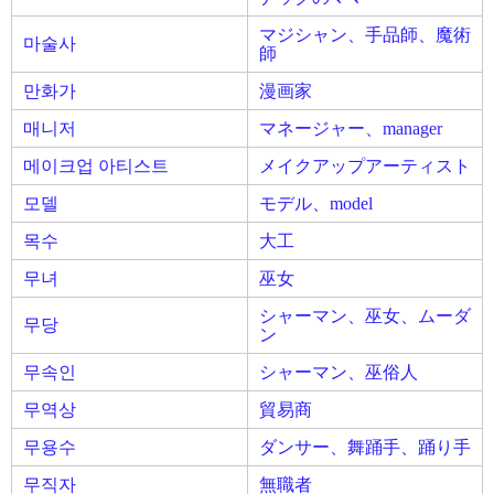
マジシャン、手品師、魔術
마술사
師
만화가
漫画家
매니저
マネージャー、manager
메이크업 아티스트
メイクアップアーティスト
모델
モデル、model
목수
大工
무녀
巫女
シャーマン、巫女、ムーダ
무당
ン
무속인
シャーマン、巫俗人
무역상
貿易商
무용수
ダンサー、舞踊手、踊り手
무직자
無職者