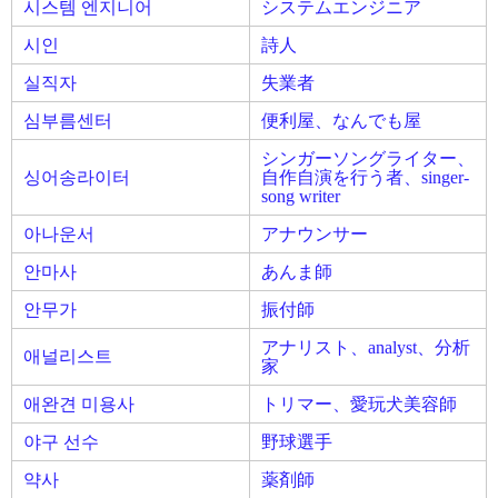
시스템 엔지니어
システムエンジニア
시인
詩人
실직자
失業者
심부름센터
便利屋、なんでも屋
シンガーソングライター、
싱어송라이터
自作自演を行う者、singer-
song writer
아나운서
アナウンサー
안마사
あんま師
안무가
振付師
アナリスト、analyst、分析
애널리스트
家
애완견 미용사
トリマー、愛玩犬美容師
야구 선수
野球選手
약사
薬剤師