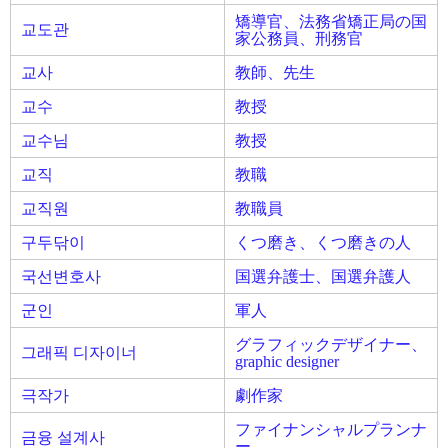
矯導官、法務省矯正局の国
교도관
家公務員、刑務官
교사
教師、先生
교수
教授
교수님
教授
교직
教職
교직원
教職員
구두닦이
くつ磨き、くつ磨きの人
국선변호사
国選弁護士、国選弁護人
군인
軍人
グラフィックデザイナー、
그래픽 디자이너
graphic designer
극작가
劇作家
ファイナンシャルプランナ
금융 설계사
ー