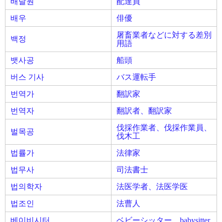
배달원
配達員
배우
俳優
屠畜業者などに対する差別
백정
用語
뱃사공
船頭
버스 기사
バス運転手
번역가
翻訳家
번역자
翻訳者、翻訳家
伐採作業者、伐採作業員、
벌목공
伐木工
법률가
法律家
법무사
司法書士
법의학자
法医学者、法医学医
법조인
法曹人
베이비시터
ベビーシッター、babysitter