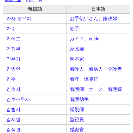
韓国語
日本語
가사 도우미
お手伝いさん、家政婦
가수
歌手
가이드
ガイド、guide
가정부
家政婦
각본가
脚本家
간병인
看護人、看病人、介護者
간수
看守、矯導官
간호사
看護師、ナース、看護婦
간호조무사
看護助手
감별사
鑑別師
감시원
監視員
감식관
鑑識官