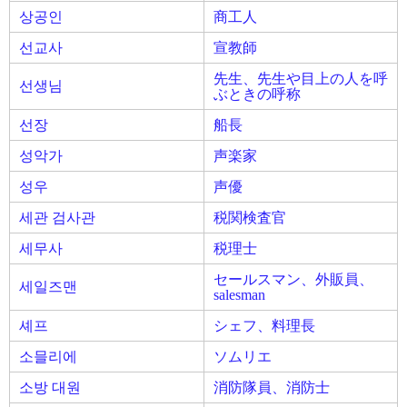
상공인
商工人
선교사
宣教師
先生、先生や目上の人を呼
선생님
ぶときの呼称
선장
船長
성악가
声楽家
성우
声優
세관 검사관
税関検査官
세무사
税理士
セールスマン、外販員、
세일즈맨
salesman
셰프
シェフ、料理長
소믈리에
ソムリエ
소방 대원
消防隊員、消防士