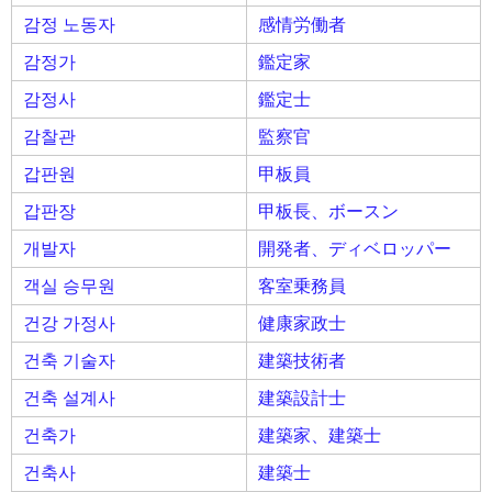
감정 노동자
感情労働者
감정가
鑑定家
감정사
鑑定士
감찰관
監察官
갑판원
甲板員
갑판장
甲板長、ボースン
개발자
開発者、ディベロッパー
객실 승무원
客室乗務員
건강 가정사
健康家政士
건축 기술자
建築技術者
건축 설계사
建築設計士
건축가
建築家、建築士
건축사
建築士