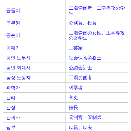
工場労働者、工学専攻の学
공돌이
生
공무원
公務員、役員
工場労働の女性、工学専攻
공순이
の女学生
공예가
工芸家
공인 노무사
社会保険労務士
공인 회계사
公認会計士
공장 노동자
工場労働者
과학자
科学者
관리
官吏
관장
館長
관제사
管制官、管制師
광부
鉱員、鉱夫