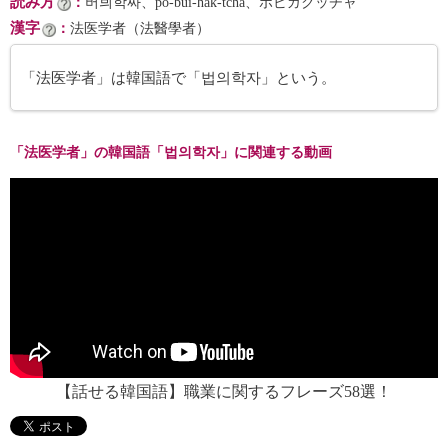
読み方
：
버븨학짜、pŏ-bŭi-hak-tcha、ポビガクッチャ
漢字
：
法医学者（法醫學者）
「法医学者」は韓国語で「법의학자」という。
「法医学者」の韓国語「법의학자」に関連する動画
【話せる韓国語】職業に関するフレーズ58選！