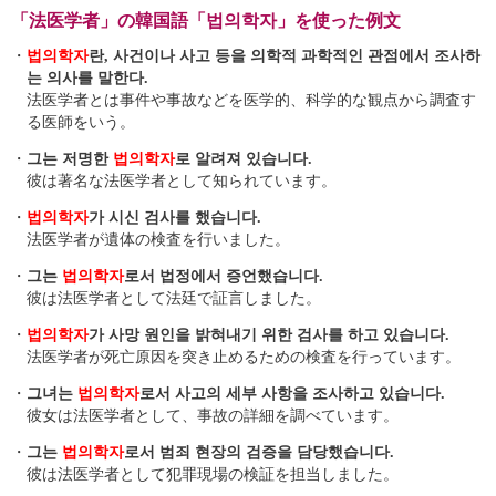
「法医学者」の韓国語「법의학자」を使った例文
・
법의학자
란, 사건이나 사고 등을 의학적 과학적인 관점에서 조사하
는 의사를 말한다.
法医学者とは事件や事故などを医学的、科学的な観点から調査す
る医師をいう。
・
그는 저명한
법의학자
로 알려져 있습니다.
彼は著名な法医学者として知られています。
・
법의학자
가 시신 검사를 했습니다.
法医学者が遺体の検査を行いました。
・
그는
법의학자
로서 법정에서 증언했습니다.
彼は法医学者として法廷で証言しました。
・
법의학자
가 사망 원인을 밝혀내기 위한 검사를 하고 있습니다.
法医学者が死亡原因を突き止めるための検査を行っています。
・
그녀는
법의학자
로서 사고의 세부 사항을 조사하고 있습니다.
彼女は法医学者として、事故の詳細を調べています。
・
그는
법의학자
로서 범죄 현장의 검증을 담당했습니다.
彼は法医学者として犯罪現場の検証を担当しました。