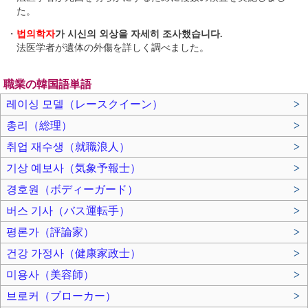
た。
・
법의학자
가 시신의 외상을 자세히 조사했습니다.
法医学者が遺体の外傷を詳しく調べました。
職業の韓国語単語
레이싱 모델（レースクイーン）
>
총리（総理）
>
취업 재수생（就職浪人）
>
기상 예보사（気象予報士）
>
경호원（ボディーガード）
>
버스 기사（バス運転手）
>
평론가（評論家）
>
건강 가정사（健康家政士）
>
미용사（美容師）
>
브로커（ブローカー）
>