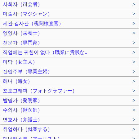
사회자（司会者）
>
마술사（マジシャン）
>
세관 검사관（税関検査官）
>
영양사（栄養士）
>
전문가（専門家）
>
직업에는 귀천이 없다（職業に貴賎な..
>
마담（女主人）
>
전업주부（専業主婦）
>
해녀（海女）
>
포토그래퍼（フォトグラファー）
>
발명가（発明家）
>
수의사（獣医師）
>
변호사（弁護士）
>
취업하다（就業する）
>
애널리스트（アナリスト）
>