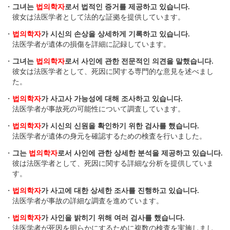
・
그녀는
법의학자
로서 법적인 증거를 제공하고 있습니다.
彼女は法医学者として法的な証拠を提供しています。
・
법의학자
가 시신의 손상을 상세하게 기록하고 있습니다.
法医学者が遺体の損傷を詳細に記録しています。
・
그녀는
법의학자
로서 사인에 관한 전문적인 의견을 말했습니다.
彼女は法医学者として、死因に関する専門的な意見を述べまし
た。
・
법의학자
가 사고사 가능성에 대해 조사하고 있습니다.
法医学者が事故死の可能性について調査しています。
・
법의학자
가 시신의 신원을 확인하기 위한 검사를 했습니다.
法医学者が遺体の身元を確認するための検査を行いました。
・
그는
법의학자
로서 사인에 관한 상세한 분석을 제공하고 있습니다.
彼は法医学者として、死因に関する詳細な分析を提供していま
す。
・
법의학자
가 사고에 대한 상세한 조사를 진행하고 있습니다.
法医学者が事故の詳細な調査を進めています。
・
법의학자
가 사인을 밝히기 위해 여러 검사를 했습니다.
法医学者が死因を明らかにするために複数の検査を実施しまし