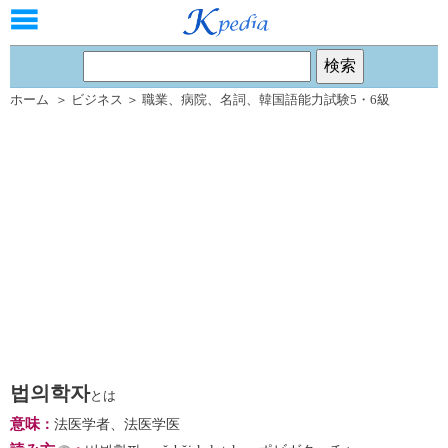
ホーム
＞
ビジネス
＞
職業
、
病院
、
名詞
、
韓国語能力試験5・6級
법의학자
とは
意味
：
法医学者、法医学医