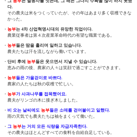
・
그
농부
는 쌀농사를 짓는데, 그 해는 그다지 수확을 많이 하지 못했
다.
その農夫は米をつくっていたが、その年はあまり多く収穫できな
かった。
・
농부
는 4차 산업혁명시대의 유망한 직업이다.
農業従事者は第４次産業革命時代の有望な職業である。
・
농부
들은 땀을 흘리며 일하고 있습니다.
農夫たちは汗を流しながら働いています。
・
단비 후에
농부
들은 웃으면서 지낼 수 있습니다.
恵みの雨の後、農家の人々は笑顔で過ごすことができます。
・
농부
들은 가을걷이로 바쁘다.
農家の人たちは秋の収穫で忙しい。
・
농부
가 사과나무를 접목했어요.
農夫がリンゴの木に接ぎ木しました。
・
비 오는 날씨에도
농부
들은 소매를 걷어붙이고 일했다.
雨の天気でも農夫たちは袖をまくって働いた。
・
그
농부
는 거의 모든 식량을 자급자족한다.
その農夫はほとんどすべての食料を自給自足している。