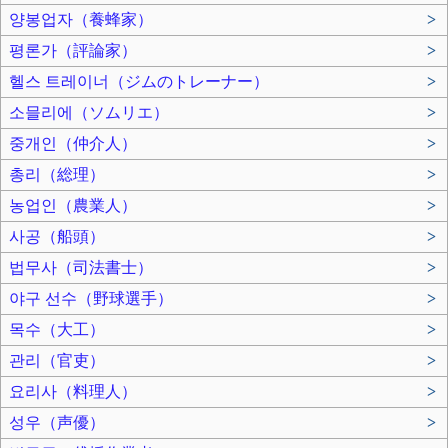
양봉업자（養蜂家）
>
평론가（評論家）
>
헬스 트레이너（ジムのトレーナー）
>
소믈리에（ソムリエ）
>
중개인（仲介人）
>
총리（総理）
>
농업인（農業人）
>
사공（船頭）
>
법무사（司法書士）
>
야구 선수（野球選手）
>
목수（大工）
>
관리（官吏）
>
요리사（料理人）
>
성우（声優）
>