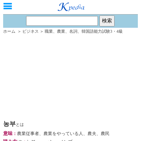
ホーム
＞
ビジネス
＞
職業
、
農業
、
名詞
、
韓国語能力試験3・4級
농부
とは
意味
：
農業従事者、農業をやっている人、農夫、農民