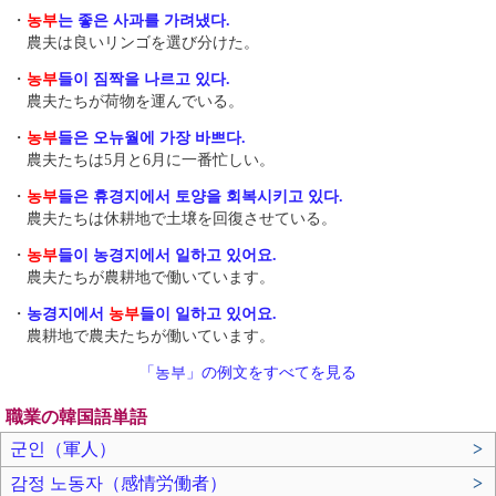
・
농부
는 좋은 사과를 가려냈다.
農夫は良いリンゴを選び分けた。
・
농부
들이 짐짝 을 나르고 있다.
農夫たちが荷物 を運んでいる。
・
농부
들은 오뉴월 에 가장 바쁘다.
農夫たちは5月と6月 に一番忙しい。
・
농부
들은 휴경지에서 토양을 회복시키고 있다.
農夫たちは休耕地で土壌を回復させている。
・
농부
들이 농경지에서 일하고 있어요.
農夫たちが農耕地で働いています。
・
농경지에서
농부
들이 일하고 있어요.
農耕地で農夫たちが働いています。
「농부」の例文をすべてを見る
職業の韓国語単語
군인（軍人）
>
감정 노동자（感情労働者）
>