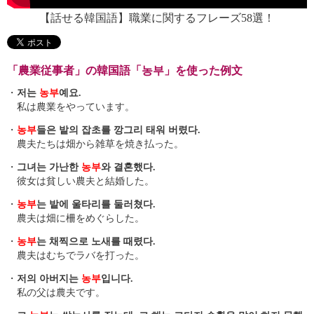
【話せる韓国語】職業に関するフレーズ58選！
「農業従事者」の韓国語「농부」を使った例文
・
저는
농부
예요.
私は農業をやっています。
・
농부
들은 밭의 잡초를 깡그리 태워 버렸다.
農夫たちは畑から雑草を焼き払った。
・
그녀는 가난한
농부
와 결혼했다.
彼女は貧しい農夫と結婚した。
・
농부
는 밭에 울타리를 둘러쳤다.
農夫は畑に柵をめぐらした。
・
농부
는 채찍으로 노새를 때렸다.
農夫はむちでラバを打った。
・
저의 아버지는
농부
입니다.
私の父は農夫です。