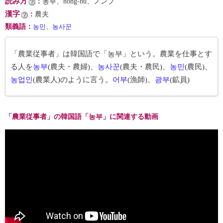
読み方
：
농부、nong-bu、ノンブ
漢字
：
農夫
類義語
：
농민
、
농사꾼
「農業従事者」は韓国語で「농부」という。農業を仕事とす
る人を
농부
(農夫・農婦)、
농사꾼
(農夫・農民)、
농민
(農民)、
농업인
(農業人)のように言う。
어부
(漁師)、
광부
(鉱員)
「農業従事者」の韓国語「농부」に関連する動画