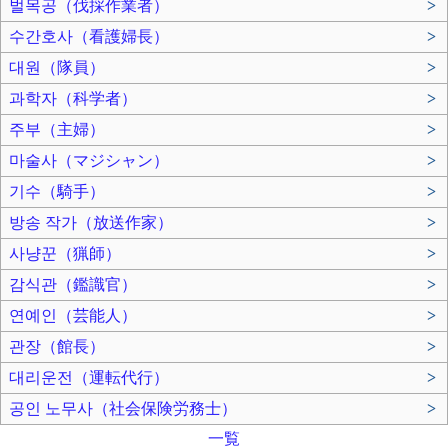
벌목공（伐採作業者）
>
수간호사（看護婦長）
>
대원（隊員）
>
과학자（科学者）
>
주부（主婦）
>
마술사（マジシャン）
>
기수（騎手）
>
방송 작가（放送作家）
>
사냥꾼（猟師）
>
감식관（鑑識官）
>
연예인（芸能人）
>
관장（館長）
>
대리운전（運転代行）
>
공인 노무사（社会保険労務士）
>
一覧