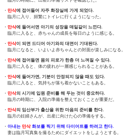
臨月の時期に、出産の準備リストを確認した。
・
만삭
에 접어들어 자주 화장실에 가게 되었다.
臨月に入り、頻繁にトイレに行くようになった。
・
만삭
에 들어서면 아기의 성장을 매일같이 느낀다.
臨月に入ると、赤ちゃんの成長を毎日のように感じる。
・
만삭
이 되면 드디어 아기와의 대면이 기대된다.
臨月になると、いよいよ赤ちゃんとの対面が楽しみになる。
・
만삭
에 접어들면 몸의 피로가 한층 더 느껴질 수 있다.
臨月に入ると、体の疲れが一層感じられることがある。
・
만삭
에 들어가면, 기분이 안정되지 않을 때도 있다.
臨月に入ると、気持ちが落ち着かないこともある。
・
만삭
의 시기에 입원 준비를 해 두는 것이 중요하다.
臨月の時期に、入院の準備を整えておくことが重要だ。
・
만삭
의 임산부가 출산을 위한 마음의 준비를 한다.
臨月の妊婦さんが、出産に向けた心の準備をする。
・
아내는
만삭
화보를 찍기 위해 다이어트를 하려고 한다.
妻は臨月写真集を撮るためにダイエットをしようとする。