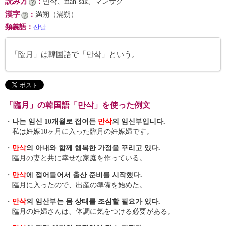
読み方
：
만삭、man-sak、マンサク
漢字
：
満朔（滿朔）
類義語
：
산달
「臨月」は韓国語で「만삭」という。
「臨月」の韓国語「만삭」を使った例文
・
나는 임신 10개월로 접어든
만삭
의 임신부입니다.
私は妊娠10ヶ月に入った臨月の妊娠婦です。
・
만삭
의 아내와 함께 행복한 가정을 꾸리고 있다.
臨月の妻と共に幸せな家庭を作っている。
・
만삭
에 접어들어서 출산 준비를 시작했다.
臨月に入ったので、出産の準備を始めた。
・
만삭
의 임산부는 몸 상태를 조심할 필요가 있다.
臨月の妊婦さんは、体調に気をつける必要がある。