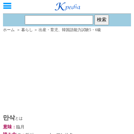
ホーム
＞
暮らし
＞
出産・育児
、
韓国語能力試験5・6級
만삭
とは
意味
：
臨月