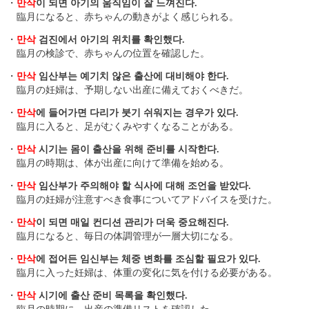
・
만삭
이 되면 아기의 움직임이 잘 느껴진다.
臨月になると、赤ちゃんの動きがよく感じられる。
・
만삭
검진에서 아기의 위치를 확인했다.
臨月の検診で、赤ちゃんの位置を確認した。
・
만삭
임산부는 예기치 않은 출산에 대비해야 한다.
臨月の妊婦は、予期しない出産に備えておくべきだ。
・
만삭
에 들어가면 다리가 붓기 쉬워지는 경우가 있다.
臨月に入ると、足がむくみやすくなることがある。
・
만삭
시기는 몸이 출산을 위해 준비를 시작한다.
臨月の時期は、体が出産に向けて準備を始める。
・
만삭
임산부가 주의해야 할 식사에 대해 조언을 받았다.
臨月の妊婦が注意すべき食事についてアドバイスを受けた。
・
만삭
이 되면 매일 컨디션 관리가 더욱 중요해진다.
臨月になると、毎日の体調管理が一層大切になる。
・
만삭
에 접어든 임신부는 체중 변화를 조심할 필요가 있다.
臨月に入った妊婦は、体重の変化に気を付ける必要がある。
・
만삭
시기에 출산 준비 목록을 확인했다.