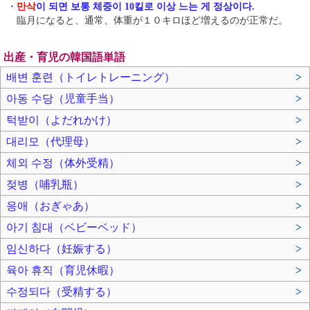
・
만삭
이 되면 보통 체중이 10킬로 이상 느는 게 정상이다.
臨月になると、通常、体重が１０キロほど増えるのが正常だ。
出産・育児の韓国語単語
배변 훈련（トイレトレーニング）
>
아동 수당（児童手当）
>
턱받이（よだれかけ）
>
대리모（代理母）
>
체외 수정（体外受精）
>
젖병（哺乳瓶）
>
응애（おぎゃあ）
>
아기 침대（ベビーベッド）
>
임신하다（妊娠する）
>
육아 휴직（育児休暇）
>
수정되다（受精する）
>