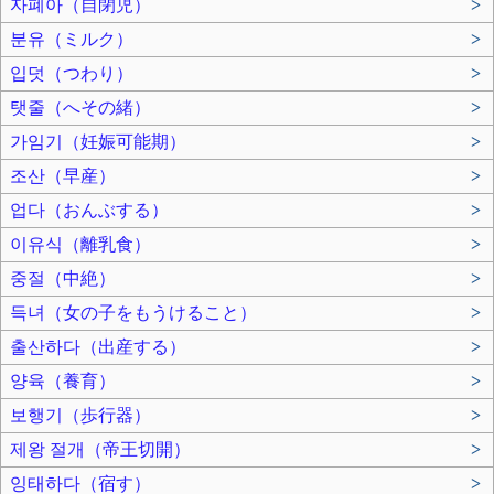
자폐아（自閉児）
>
분유（ミルク）
>
입덧（つわり）
>
탯줄（へその緒）
>
가임기（妊娠可能期）
>
조산（早産）
>
업다（おんぶする）
>
이유식（離乳食）
>
중절（中絶）
>
득녀（女の子をもうけること）
>
출산하다（出産する）
>
양육（養育）
>
보행기（歩行器）
>
제왕 절개（帝王切開）
>
잉태하다（宿す）
>