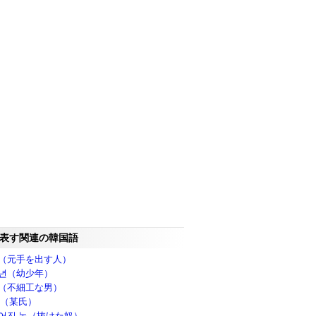
表す関連の韓国語
（元手を出す人）
년（幼少年）
（不細工な男）
씨（某氏）
어진 놈（抜けた奴）