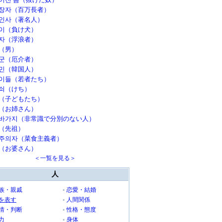
장자（百万長者）
인사（著名人）
이（負け犬）
자（浮浪者）
（男）
군（厄介者）
민（韓国人）
이들（若者たち）
쇠（けち）
（子どもたち）
（お姉さん）
바가지（非常識で分別のない人）
（先祖）
주의자（菜食主義者）
（お婆さん）
＜一覧を見る＞
人
族・親戚
恋愛・結婚
を表す
人間関係
情・判断
性格・態度
力
身体