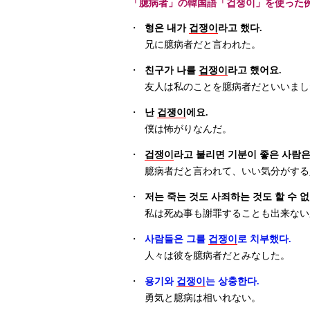
「臆病者」の韓国語「겁쟁이」を使った
・
형은 내가
겁쟁이
라고 했다.
兄に臆病者だと言われた。
・
친구가 나를
겁쟁이
라고 했어요.
友人は私のことを臆病者だといいまし
・
난
겁쟁이
에요.
僕は怖がりなんだ。
・
겁쟁이
라고 불리면 기분이 좋은 사람은
臆病者だと言われて、いい気分がする
・
저는 죽는 것도 사죄하는 것도 할 수 
私は死ぬ事も謝罪することも出来ない
・
사람들은 그를
겁쟁이
로 치부했다.
人々は彼を臆病者だとみなした。
・
용기와
겁쟁이
는 상충한다.
勇気と臆病は相いれない。