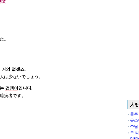
例文
た。
 거의 없겠죠.
人は少ないでしょう。
없는
겁쟁이
입니다.
臆病者です。
人を
물주
유소
추남
모 
덜떨