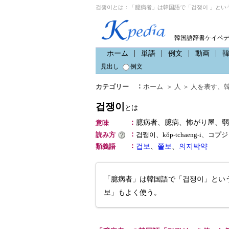
겁쟁이とは：「臆病者」は韓国語で「겁쟁이 」とい
韓国語辞書ケイペ
ホーム
単語
例文
動画
見出し
例文
：
カテゴリー
ホーム
＞
人
＞
人を表す
、
겁쟁이
とは
：
臆病者、臆病、怖がり屋、
意味
：
読み方
겁쨍이、kŏp-tchaeng-i、コ
：
類義語
겁보
、
쫄보
、
의지박약
「臆病者」は韓国語で「겁쟁이」とい
보」もよく使う。