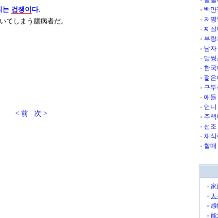
리는
겁쟁이
다.
백만
저명
いてしまう臆病者だ。
찌질
부랑
남자
말썽
한국
젊은
구두
애들
언니
< 前
次 >
주책
선조
채식
할매
家
人
感
能