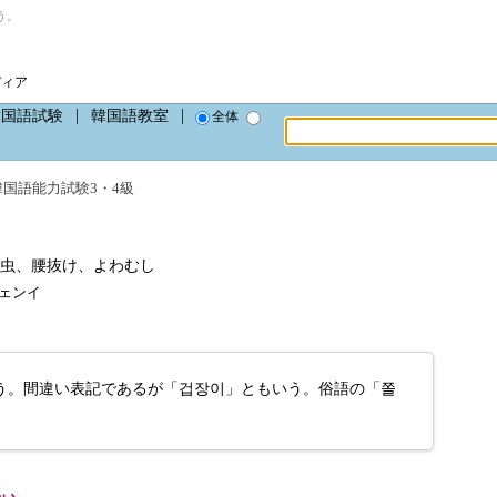
う。
ディア
韓国語試験
韓国語教室
全体
韓国語能力試験3・4級
弱虫、腰抜け、よわむし
プジェンイ
う。間違い表記であるが「겁장이」ともいう。俗語の「쫄