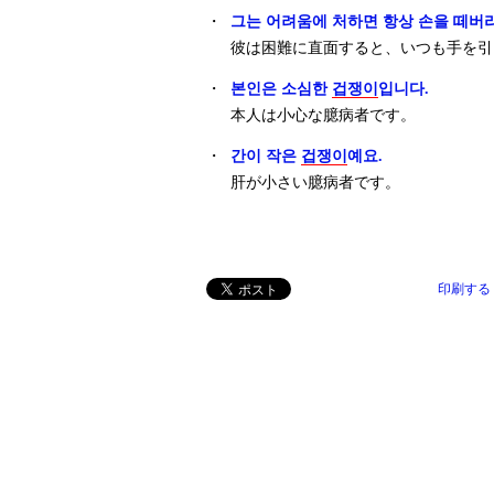
・
그는 어려움에 처하면 항상 손을 떼버
彼は困難に直面すると、いつも手を引
・
본인은 소심한
겁쟁이
입니다.
本人は小心な臆病者です。
・
간이 작은
겁쟁이
예요.
肝が小さい臆病者です。
印刷する