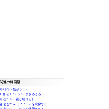
関連の韓国語
가 나다（傷がつく）
지를 넘기다（ページをめくる）
가 걷히다（霧が晴れる）
을 현상하다（フィルムを現像する..
가 촉망되다（将来を嘱望される）