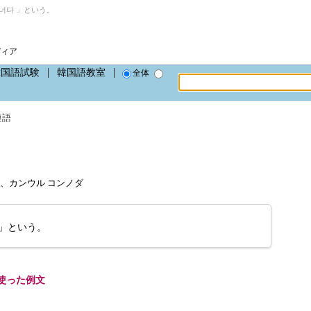
너다 」という。
ディア
韓国語試験
韓国語教室
全体
連語
ŏ-da、カンウル コンノダ
」という。
使った例文