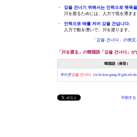
・
강을 건너기 위해서는 인력으로 뗏목을
川を渡るためには、人力で筏を漕ぎま
・
인력으로 배를 저어 강을 건넙니다.
人力で船を漕いで、川を渡ります。
「강을 건너다」の例
「川を渡る」の韓国語「강을 건너다」が
韓国語（発音）
루비콘
강을 건너다
（ru-bi-kon-gang-ŭl gŏn-nŏ-d
印刷する