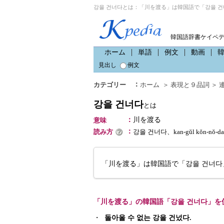
강을 건너다とは：「川を渡る」は韓国語で「강을 건
韓国語辞書ケイペ
ホーム
単語
例文
動画
見出し
例文
：
カテゴリー
ホーム
＞
表現と９品詞
＞
강을 건너다
とは
：
川を渡る
意味
：
読み方
강을 건너다、kan-gŭl kŏn-n
「川を渡る」は韓国語で「강을 건너다
「川を渡る」の韓国語「강을 건너다」を
・
돌아올 수 없는 강을 건넜다.