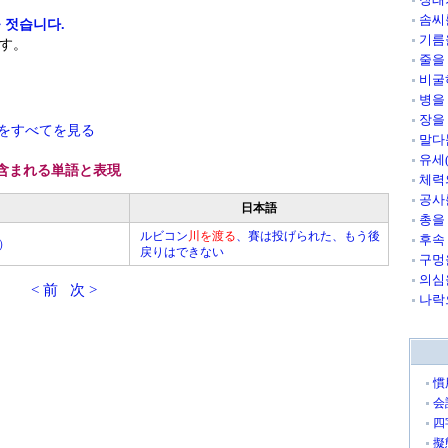
솜씨
 젓습니다.
기름
す。
줄을
비굴
병을
장을
文をすべてを見る
말다
유세
含まれる単語と表現
체력
공사
日本語
총을
ルビコン
川を渡る
、賽は投げられた、もう後
후속
a）
戻りはできない
구멍
의심
< 前
次 >
나락
慣
会
四
擬