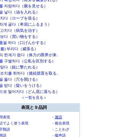
를 자랑하다（腕を見せる）
을 넣다（油を入れる）
 치다（ロープを張る）
하게 굴다（卑屈にふるまう）
 고치다（病気を治す）
 보다（買い物をする）
툼을 하다（口げんかする）
(를) 부리다（威張る）
의 한계가 왔다（体力の限界が来..
를 구별하다（公私を区別する）
 맞다（銃に撃たれる）
 조치를 취하다（後続措置を取る..
을 뚫다（穴を開ける）
을 받다（疑いをうける）
으로 떨어지다（どん底に落ちる）
＜一覧を見る＞
表現と９品詞
用表現
連語
話でよく使う表現
複合表現
字熟語
ことわざ
態語
擬声語