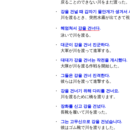
戻ることのできない川をまだ渡った。
・
강을 건널 때 갑자기 물안개가 생겨서 
川を渡るとき、突然水霧が出てきて視
・
헤엄쳐서
강을 건너다
.
泳いで川を渡る。
・
대군이 강을 건너 진군하다.
大軍が川を渡って進軍する。
・
대대가 강을 건너는 작전을 개시했다.
大隊が川を渡る作戦を開始した。
・
그들은 강을 건너 진격한다.
彼らは川を渡って進撃する。
・
강을 건너기 위해 다리를 건너요.
川を渡るために橋を渡ります。
・
장화를 신고 강을 건넜다.
長靴を履いて川を渡った。
・
그는 고무신으로 강을 건넜습니다.
彼はゴム靴で川を渡りました。