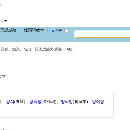
う。
ディア
韓国語試験
韓国語教室
全体
・業種
、
漁業
、
名詞
、
韓国語能力試験5・6級
シゴプ
う。
양식
(養殖)、
양식장
(養殖場)、
양식업
(養殖業)、
양어장