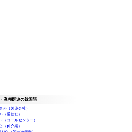
・業種関連の韓国語
회사（製薬会社）
사（通信社）
터（コールセンター）
업（仲介業）
차산업（第一次産業）