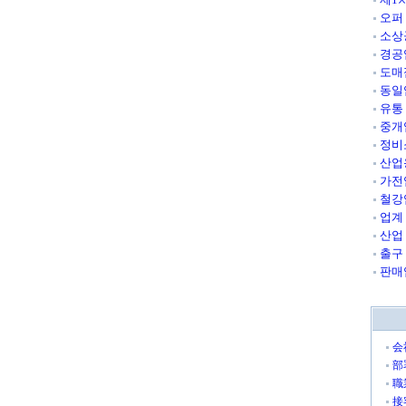
오퍼
소상
경공
도매
동일
유통
중개
정비
산업
가전
철강
업계
산업
출구
판매
会
部
職
接