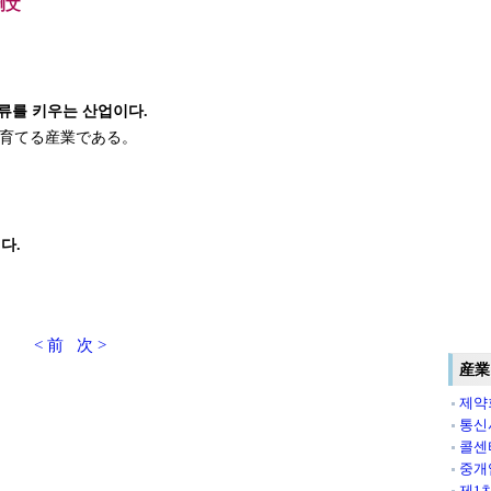
例文
류를 키우는 산업이다.
育てる産業である。
다.
< 前
次 >
産業
제약
통신
콜센
중개
제1