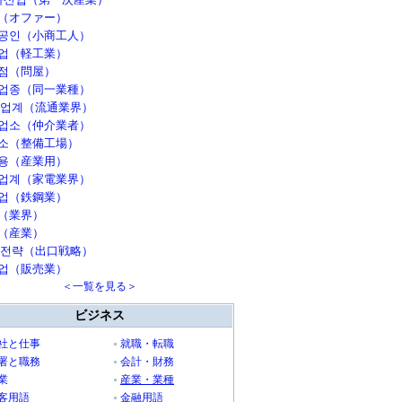
（オファー）
공인（小商工人）
업（軽工業）
점（問屋）
업종（同一業種）
 업계（流通業界）
업소（仲介業者）
소（整備工場）
용（産業用）
업계（家電業界）
업（鉄鋼業）
（業界）
（産業）
 전략（出口戦略）
업（販売業）
＜一覧を見る＞
ビジネス
社と仕事
就職・転職
署と職務
会計・財務
業
産業・業種
客用語
金融用語