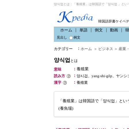
양식업とは：「養殖業」は韓国語で「양식업 」とい
韓国語辞書ケイペ
ホーム
単語
例文
動画
見出し
例文
：
カテゴリー
ホーム
＞
ビジネス
＞
産業
양식업
とは
：
養殖業
意味
：
読み方
양시겁、yang-shi-gŏp、ヤン
：
漢字
養殖業
「養殖業」は韓国語で「양식업」とい
(養魚場)