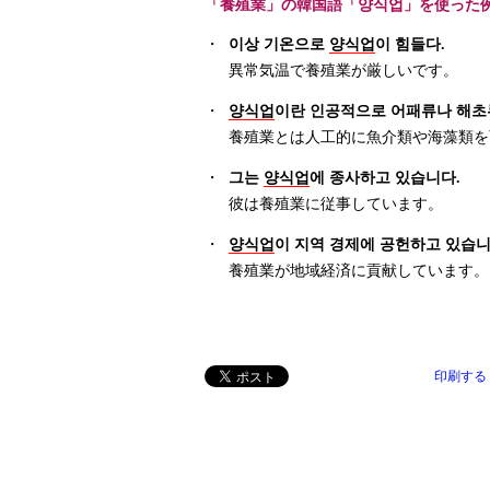
「養殖業」の韓国語「양식업」を使った
・
이상 기온으로
양식업
이 힘들다.
異常気温で養殖業が厳しいです。
・
양식업
이란 인공적으로 어패류나 해초
養殖業とは人工的に魚介類や海藻類を
・
그는
양식업
에 종사하고 있습니다.
彼は養殖業に従事しています。
・
양식업
이 지역 경제에 공헌하고 있습니
養殖業が地域経済に貢献しています。
印刷する