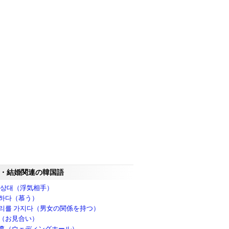
・結婚関連の韓国語
 상대（浮気相手）
하다（慕う）
리를 가지다（男女の関係を持つ）
（お見合い）
홀（ウェディングホール）