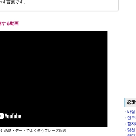
示す言葉です。
連する動画
恋愛
바람
연모
잠자
맞선
】恋愛・デートでよく使うフレーズ83選！
웨딩