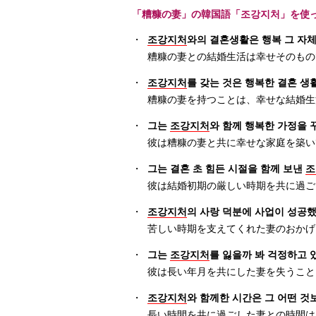
「糟糠の妻」の韓国語「조강지처」を使
・
조강지처
와의 결혼생활은 행복 그 자체
糟糠の妻との結婚生活は幸せそのもの
・
조강지처
를 갖는 것은 행복한 결혼 생
糟糠の妻を持つことは、幸せな結婚生
・
그는
조강지처
와 함께 행복한 가정을 
彼は糟糠の妻と共に幸せな家庭を築い
・
그는 결혼 초 힘든 시절을 함께 보낸
조
彼は結婚初期の厳しい時期を共に過ご
・
조강지처
의 사랑 덕분에 사업이 성공했
苦しい時期を支えてくれた妻のおかげ
・
그는
조강지처
를 잃을까 봐 걱정하고 
彼は長い年月を共にした妻を失うこと
・
조강지처
와 함께한 시간은 그 어떤 것
長い時間を共に過ごした妻との時間は