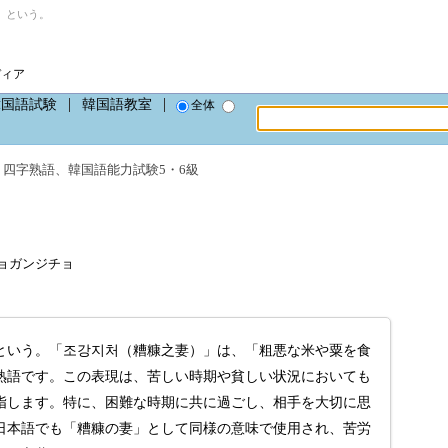
」という。
ディア
韓国語試験
韓国語教室
全体
、
四字熟語
、
韓国語能力試験5・6級
ŏ、チョガンジチョ
という。「조강지처（糟糠之妻）」は、「粗悪な米や粟を食
熟語です。この表現は、苦しい時期や貧しい状況においても
指します。特に、困難な時期に共に過ごし、相手を大切に思
日本語でも「糟糠の妻」として同様の意味で使用され、苦労