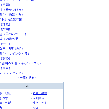
（初婚）
다（唾をつける）
하다（婚姻する）
 대상（恋愛対象）
（浮気）
（婚姻）
남（男のバツイチ）
남（内縁の男）
（告白）
결혼（契約結婚）
하다（ウインクする）
（女心）
 / 켐퍼스커플（キャンパスカッ..
（両家）
세（フィアンセ）
＜一覧を見る＞
人
族・親戚
恋愛・結婚
を表す
人間関係
情・判断
性格・態度
力
身体