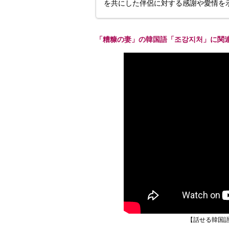
を共にした伴侶に対する感謝や愛情を
「糟糠の妻」の韓国語「조강지처」に関
【話せる韓国語