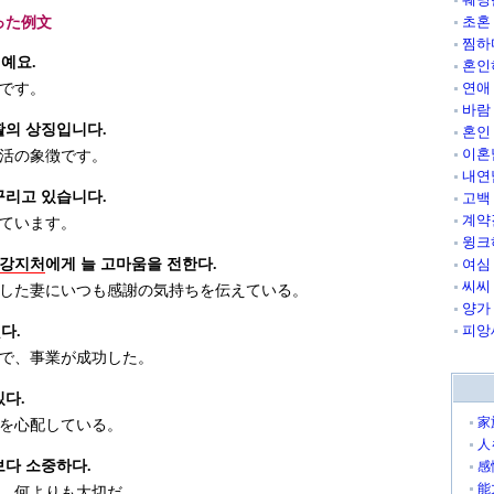
초혼
った例文
찜하
예요.
혼인
연애
です。
바람
활의 상징입니다.
혼인
이혼
活の象徴です。
내연
꾸리고 있습니다.
고백
계약
ています。
윙크
강지처
에게 늘 고마움을 전한다.
여심
씨씨
した妻にいつも感謝の気持ちを伝えている。
양가
피앙
다.
で、事業が成功した。
있다.
家
を心配している。
人
보다 소중하다.
感
能
、何よりも大切だ。