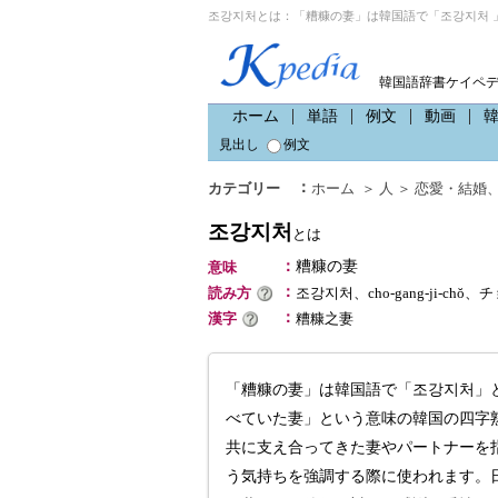
조강지처とは：「糟糠の妻」は韓国語で「조강지처 
韓国語辞書ケイペ
ホーム
単語
例文
動画
見出し
例文
：
カテゴリー
ホーム
＞
人
＞
恋愛・結婚
조강지처
とは
：
糟糠の妻
意味
：
読み方
조강지처、cho-gang-ji-ch
：
漢字
糟糠之妻
「糟糠の妻」は韓国語で「조강지처」
べていた妻」という意味の韓国の四字
共に支え合ってきた妻やパートナーを
う気持ちを強調する際に使われます。