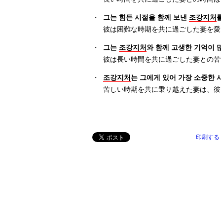
・
그는 힘든 시절을 함께 보낸
조강지처
彼は困難な時期を共に過ごした妻を愛
・
그는
조강지처
와 함께 고생한 기억이 
彼は長い時間を共に過ごした妻との苦
・
조강지처
는 그에게 있어 가장 소중한 
苦しい時期を共に乗り越えた妻は、彼
印刷する