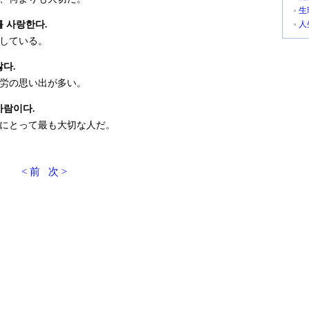
生
를 사랑한다.
人
している。
많다.
労の思い出が多い。
사람이다.
にとって最も大切な人だ。
< 前
次 >