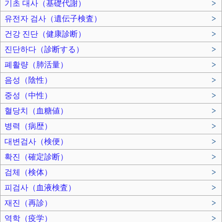
기초 대사（基礎代謝）
>
유전자 검사（遺伝子検査）
>
건강 진단（健康診断）
>
진단하다（診断する）
>
폐활량（肺活量）
>
음성（陰性）
>
중성（中性）
>
혈당치（血糖値）
>
병력（病歴）
>
대변검사（検便）
>
확진（確定診断）
>
검체（検体）
>
피검사（血液検査）
>
재진（再診）
>
역학（疫学）
>