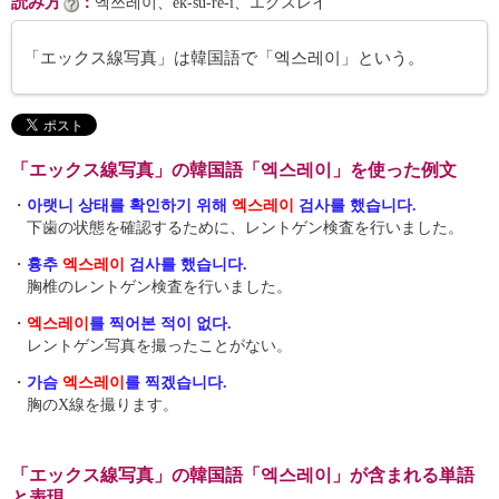
読み方
：
엑쓰레이、ek-sŭ-re-i、エクスレイ
「エックス線写真」は韓国語で「엑스레이」という。
「エックス線写真」の韓国語「엑스레이」を使った例文
・
아랫니 상태를 확인하기 위해
엑스레이
검사를 했습니다.
下歯の状態を確認するために、レントゲン検査を行いました。
・
흉추
엑스레이
검사를 했습니다.
胸椎のレントゲン検査を行いました。
・
엑스레이
를 찍어본 적이 없다.
レントゲン写真を撮ったことがない。
・
가슴
엑스레이
를 찍겠습니다.
胸のX線を撮ります。
「エックス線写真」の韓国語「엑스레이」が含まれる単語
と表現