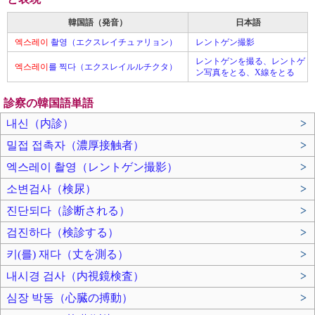
韓国語（発音）
日本語
엑스레이
촬영（エクスレイチュァリョン）
レントゲン撮影
レントゲンを撮る、レントゲ
엑스레이
를 찍다（エクスレイルルチクタ）
ン写真をとる、X線をとる
診察の韓国語単語
내신（内診）
>
밀접 접촉자（濃厚接触者）
>
엑스레이 촬영（レントゲン撮影）
>
소변검사（検尿）
>
진단되다（診断される）
>
검진하다（検診する）
>
키(를) 재다（丈を測る）
>
내시경 검사（内視鏡検査）
>
심장 박동（心臓の搏動）
>