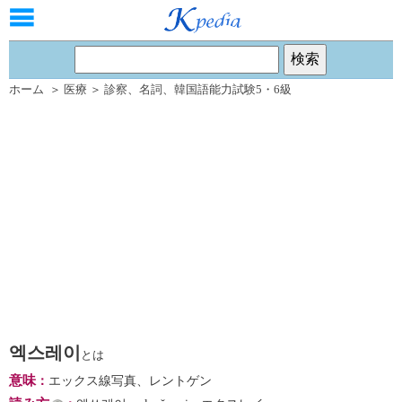
ホーム
＞
医療
＞
診察
、
名詞
、
韓国語能力試験5・6級
엑스레이
とは
意味
：
エックス線写真、レントゲン